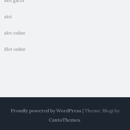
slot gacor
slot
slot online
Slot online
Proudly powered by WordPress
|
Theme: Blogi by
CantoThemes
.