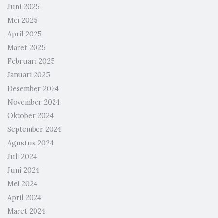
Juni 2025
Mei 2025
April 2025
Maret 2025
Februari 2025
Januari 2025
Desember 2024
November 2024
Oktober 2024
September 2024
Agustus 2024
Juli 2024
Juni 2024
Mei 2024
April 2024
Maret 2024