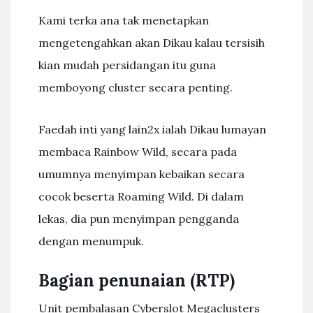
Kami terka ana tak menetapkan
mengetengahkan akan Dikau kalau tersisih
kian mudah persidangan itu guna
memboyong cluster secara penting.
Faedah inti yang lain2x ialah Dikau lumayan
membaca Rainbow Wild, secara pada
umumnya menyimpan kebaikan secara
cocok beserta Roaming Wild. Di dalam
lekas, dia pun menyimpan pengganda
dengan menumpuk.
Bagian penunaian (RTP)
Unit pembalasan Cyberslot Megaclusters