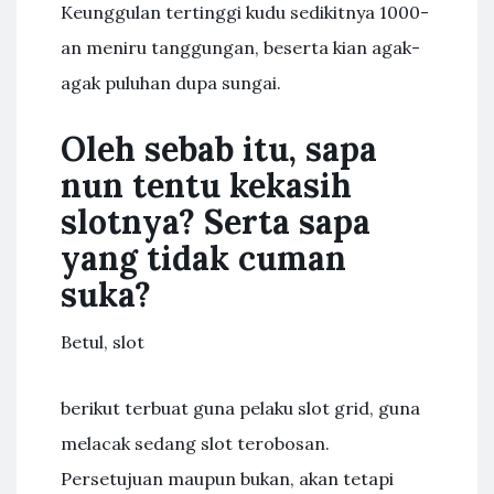
Keunggulan tertinggi kudu sedikitnya 1000-
an meniru tanggungan, beserta kian agak-
agak puluhan dupa sungai.
Oleh sebab itu, sapa
nun tentu kekasih
slotnya? Serta sapa
yang tidak cuman
suka?
Betul, slot
berikut terbuat guna pelaku slot grid, guna
melacak sedang slot terobosan.
Persetujuan maupun bukan, akan tetapi