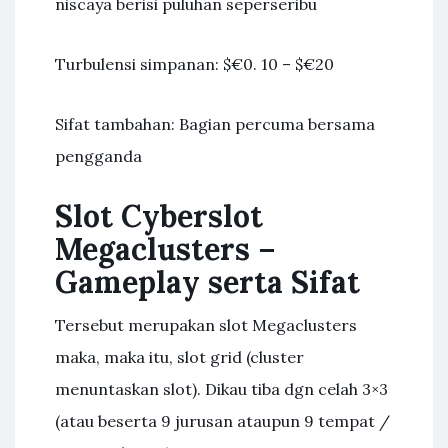
niscaya berisi puluhan seperseribu
Turbulensi simpanan: $€0. 10 – $€20
Sifat tambahan: Bagian percuma bersama
pengganda
Slot Cyberslot
Megaclusters –
Gameplay serta Sifat
Tersebut merupakan slot Megaclusters
maka, maka itu, slot grid (cluster
menuntaskan slot). Dikau tiba dgn celah 3×3
(atau beserta 9 jurusan ataupun 9 tempat /