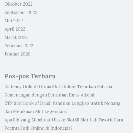
Oktober 2022
September 2022
Mei 2022
April 2022
Maret 2022
Februari 2022
Januari 2020
Pos-pos Terbaru
Alchemy Gold di Dunia Slot Online: Temukan Rahasia
Kemenangan dengan Sentuhan Emas Alkemi
RTP Slot Book of Dead: Panduan Lengkap untuk Menang
dan Menikmati Slot Legendaris
Apa Sih yang Membuat Ulasan Slot88 Slot Jadi Favorit Para
Pecinta Judi Online di Indonesia?