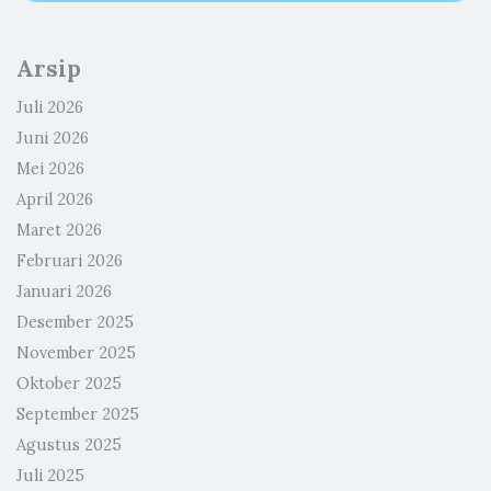
Arsip
Juli 2026
Juni 2026
Mei 2026
April 2026
Maret 2026
Februari 2026
Januari 2026
Desember 2025
November 2025
Oktober 2025
September 2025
Agustus 2025
Juli 2025