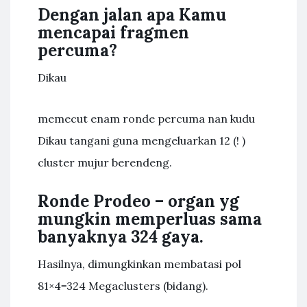
Dengan jalan apa Kamu
mencapai fragmen
percuma?
Dikau
memecut enam ronde percuma nan kudu
Dikau tangani guna mengeluarkan 12 (! )
cluster mujur berendeng.
Ronde Prodeo – organ yg
mungkin memperluas sama
banyaknya 324 gaya.
Hasilnya, dimungkinkan membatasi pol
81×4=324 Megaclusters (bidang).