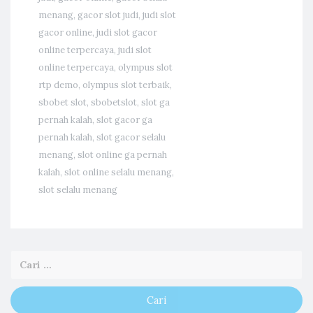
menang
,
gacor slot judi
,
judi slot
gacor online
,
judi slot gacor
online terpercaya
,
judi slot
online terpercaya
,
olympus slot
rtp demo
,
olympus slot terbaik
,
sbobet slot
,
sbobetslot
,
slot ga
pernah kalah
,
slot gacor ga
pernah kalah
,
slot gacor selalu
menang
,
slot online ga pernah
kalah
,
slot online selalu menang
,
slot selalu menang