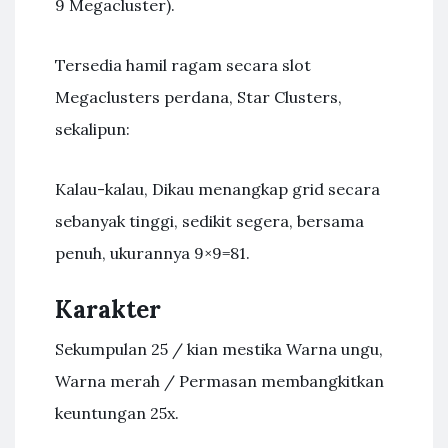
9 Megacluster).
Tersedia hamil ragam secara slot
Megaclusters perdana, Star Clusters,
sekalipun:
Kalau-kalau, Dikau menangkap grid secara
sebanyak tinggi, sedikit segera, bersama
penuh, ukurannya 9×9=81.
Karakter
Sekumpulan 25 / kian mestika Warna ungu,
Warna merah / Permasan membangkitkan
keuntungan 25x.