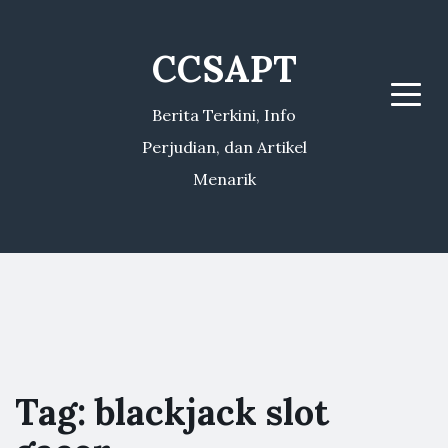
CCSAPT
Menu
Berita Terkini, Info
Perjudian, dan Artikel
Menarik
Tag:
blackjack slot