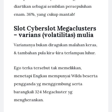
diartikan sebagai sembilan persepuluhan
enam. 36%, yang cukup mantab!
Slot Cyberslot Megaclusters
– varians (volatilitas) mulia
Variansnya bukan diragukan malahan keras,
& tambahan pula kira-kira terlampau luhur.
Ego terka tersebut tak memelikkan,
menetapi Engkau mempunyai Wilds beserta
pengganda yg menggembung serta
barangkali 324 Megacluster yg
mengherankan.