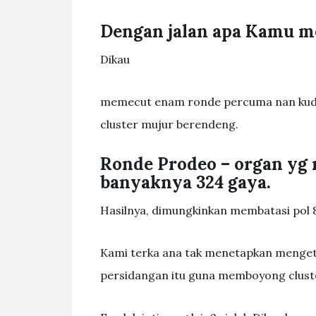
Dengan jalan apa Kamu m
Dikau
memecut enam ronde percuma nan kudu 
cluster mujur berendeng.
Ronde Prodeo – organ y
banyaknya 324 gaya.
Hasilnya, dimungkinkan membatasi pol 
Kami terka ana tak menetapkan mengete
persidangan itu guna memboyong cluste