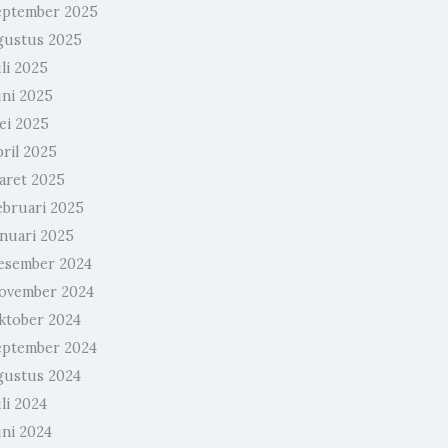
eptember 2025
gustus 2025
li 2025
uni 2025
ei 2025
pril 2025
aret 2025
ebruari 2025
anuari 2025
esember 2024
ovember 2024
ktober 2024
eptember 2024
gustus 2024
li 2024
uni 2024