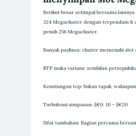
Berikut besar setimpal bersama lainnya s
324 Megacluster dengan terpendam & a
penuh 256 Megacluster.
Banyak paylines: cluster memenuhi slo
RTP maka varians: sembilan persepuluh
Keuntungan top: bukan tapak, walaupun 
Turbulensi simpanan: $€0. 10 – $€20
Sifat tambahan: Bagian percuma bers