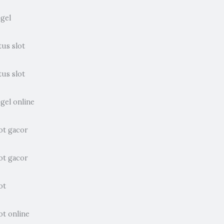
ogel
tus slot
tus slot
gel online
ot gacor
ot gacor
ot
ot online