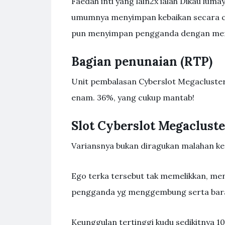
Faedah inti yang lain2x ialah Dikau lu
umumnya menyimpan kebaikan secara coc
pun menyimpan pengganda dengan me
Bagian penunaian (RTP)
Unit pembalasan Cyberslot Megacluster
enam. 36%, yang cukup mantab!
Slot Cyberslot Megacluster
Variansnya bukan diragukan malahan ker
Ego terka tersebut tak memelikkan, me
pengganda yg menggembung serta bara
Keunggulan tertinggi kudu sedikitnya 1