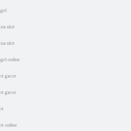
ogel
tus slot
tus slot
gel online
ot gacor
ot gacor
ot
ot online