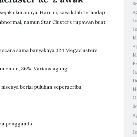
S
ejak ukurannya. Hari ini, saya lidah terhadap
A
Ju
bnormal, namun Star Clusters rupawan buat
J
M
A
t secara sama banyaknya 324 Megaclusters
M
F
an enam, 36%, Varians agung
J
D
niscaya berisi puluhan seperseribu
N
O
S
A
ama pengganda
Ju
J