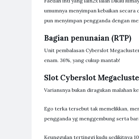
Faedah inti yang lain2x ialah Dikau lu
umumnya menyimpan kebaikan secara coc
pun menyimpan pengganda dengan me
Bagian penunaian (RTP)
Unit pembalasan Cyberslot Megacluster
enam. 36%, yang cukup mantab!
Slot Cyberslot Megacluster
Variansnya bukan diragukan malahan ker
Ego terka tersebut tak memelikkan, me
pengganda yg menggembung serta bara
Keunggulan tertinggi kudu sedikitnya 1