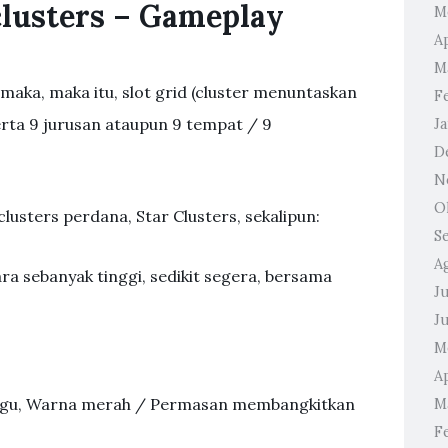
clusters – Gameplay
M
Ap
M
aka, maka itu, slot grid (cluster menuntaskan
F
serta 9 jurusan ataupun 9 tempat / 9
J
D
N
O
usters perdana, Star Clusters, sekalipun:
S
A
ra sebanyak tinggi, sedikit segera, bersama
Ju
J
M
Ap
ungu, Warna merah / Permasan membangkitkan
M
F