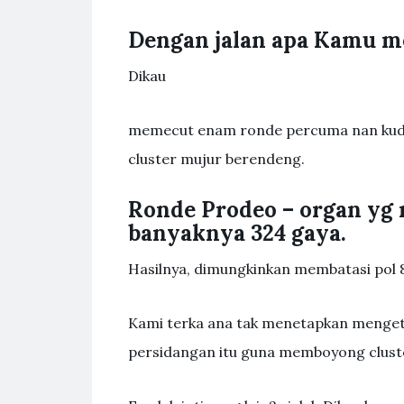
Dengan jalan apa Kamu m
Dikau
memecut enam ronde percuma nan kudu 
cluster mujur berendeng.
Ronde Prodeo – organ y
banyaknya 324 gaya.
Hasilnya, dimungkinkan membatasi pol 
Kami terka ana tak menetapkan mengete
persidangan itu guna memboyong cluste