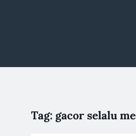
Tag:
gacor selalu m