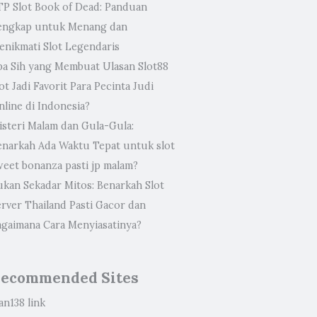
TP Slot Book of Dead: Panduan
engkap untuk Menang dan
enikmati Slot Legendaris
pa Sih yang Membuat Ulasan Slot88
ot Jadi Favorit Para Pecinta Judi
nline di Indonesia?
isteri Malam dan Gula-Gula:
enarkah Ada Waktu Tepat untuk slot
weet bonanza pasti jp malam?
ukan Sekadar Mitos: Benarkah Slot
erver Thailand Pasti Gacor dan
agaimana Cara Menyiasatinya?
ecommended Sites
an138 link