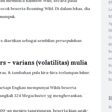
mayan membaca Rainbow Wild, secara pada
R
ok beserta Roaming Wild. Di dalam lekas, dia
L
numpuk.
M
A
Sl
O
s diartikan sebagai sembilan persepuluhan
M
B
s
s – varians (volatilitas) mulia
B
as, & tambahan pula kira-kira terlampau luhur.
S
B
netapi Engkau mempunyai Wilds beserta
ngkali 324 Megacluster yg mengherankan.
R
ik
000-an meniru tanggungan, beserta kian agak-