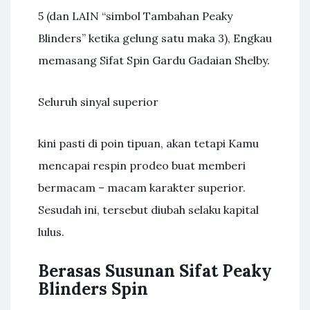
5 (dan LAIN “simbol Tambahan Peaky
Blinders” ketika gelung satu maka 3), Engkau
memasang Sifat Spin Gardu Gadaian Shelby.
Seluruh sinyal superior
kini pasti di poin tipuan, akan tetapi Kamu
mencapai respin prodeo buat memberi
bermacam – macam karakter superior.
Sesudah ini, tersebut diubah selaku kapital
lulus.
Berasas Susunan Sifat Peaky
Blinders Spin