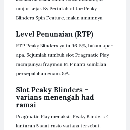
mujur sejak By Perintah of the Peaky
Blinders Spin Feature, makin umumnya.
Level Penunaian (RTP)
RTP Peaky Blinders yaitu 96. 5%, bukan apa-
apa. Sejumlah tumbuh slot Pragmatic Play
mempunyai fragmen RTP nanti sembilan
persepuluhan enam. 5%.
Slot Peaky Blinders –
varians menengah had
ramai
Pragmatic Play menaksir Peaky Blinders 4
lantaran 5 saat rasio varians tersebut.