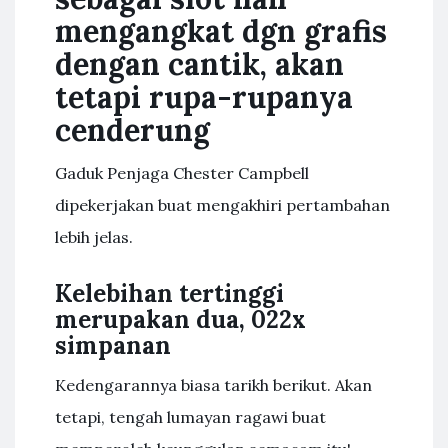
mengangkat dgn grafis
dengan cantik, akan
tetapi rupa-rupanya
cenderung
Gaduk Penjaga Chester Campbell
dipekerjakan buat mengakhiri pertambahan
lebih jelas.
Kelebihan tertinggi
merupakan dua, 022x
simpanan
Kedengarannya biasa tarikh berikut. Akan
tetapi, tengah lumayan ragawi buat