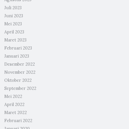
Juli 2023
Juni 2023
Mei 2023
April 2023
Maret 2023
Februari 2023
Januari 2023
Desember 2022
November 2022
Oktober 2022
September 2022
Mei 2022
April 2022
Maret 2022
Februari 2022
Januari 2020