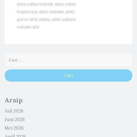
slots online terbaik
,
slots online
terpercaya
,
slots website
,
slott
gacor
,
slott online
,
slott onlinee
,
website slot
Arsip
Juli 2026
Juni 2026
Mei 2026
April 2026