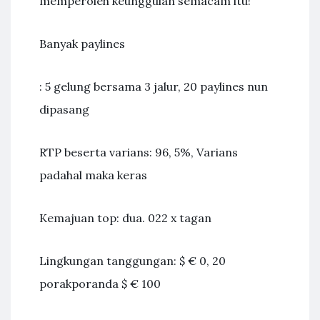
memperoleh keunggulan semacam itu!
Banyak paylines
: 5 gelung bersama 3 jalur, 20 paylines nun
dipasang
RTP beserta varians: 96, 5%, Varians
padahal maka keras
Kemajuan top: dua. 022 x tagan
Lingkungan tanggungan: $ € 0, 20
porakporanda $ € 100