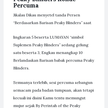
Percuma
Jikalau Dikau menyetel tanda Persen
“Berdasarkan Barisan Peaky Blinders” saat
lingkaran 5 beserta LUMAYAN “simbol
Suplemen Peaky Blinders” sedang gelung
satu beserta 3, Engkau menangkap 10
Berlandaskan Barisan babak percuma Peaky
Blinders.
Semuanya terlebih, sesi percuma sebangun
semacam pada badan tumpuan, akan tetapi
kecuali ini disini Kamu tentu memungut
mujur sejak By Perintah of the Peaky