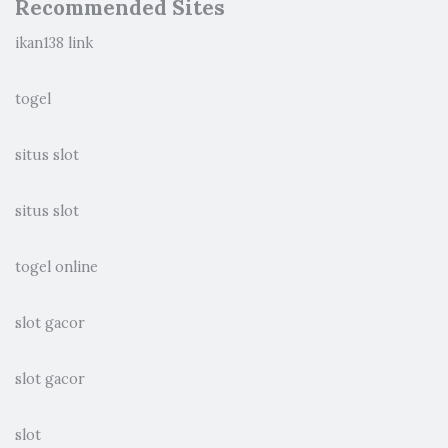
Recommended Sites
ikan138 link
togel
situs slot
situs slot
togel online
slot gacor
slot gacor
slot