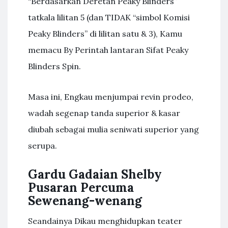
“Berdasarkan Deretan Peaky Blinders”
tatkala lilitan 5 (dan TIDAK “simbol Komisi
Peaky Blinders” di lilitan satu & 3), Kamu
memacu By Perintah lantaran Sifat Peaky
Blinders Spin.
Masa ini, Engkau menjumpai revin prodeo,
wadah segenap tanda superior & kasar
diubah sebagai mulia seniwati superior yang
serupa.
Gardu Gadaian Shelby
Pusaran Percuma
Sewenang-wenang
Seandainya Dikau menghidupkan teater