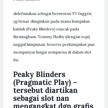
didefinisikan sebagai berurutan TV Inggris
yg benar diinginkan pada mana kumpulan
kaidah (Peaky Blinders) rancak pada
Birmingham. Tommy Shelby (dengan topi)
unggul himpunan, beserta perkumpulan pun
mempunyai fungsi sempurna di dalam slot
itu.
Peaky Blinders
(Pragmatic Play) –
tersebut diartikan
sebagai slot nan
mengangkat dgn grafis