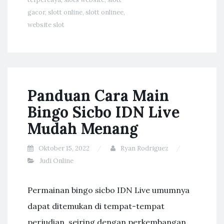
gacor
,
slott online
,
slott onlinee
,
website slot
Panduan Cara Main
Bingo Sicbo IDN Live
Mudah Menang
Oktober 15, 2022
Ryan Rodriguez
Judi Online
Permainan bingo sicbo IDN Live umumnya
dapat ditemukan di tempat-tempat
perjudian, seiring dengan perkembangan