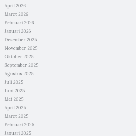
April 2026
Maret 2026
Februari 2026
Januari 2026
Desember 2025
November 2025
Oktober 2025
September 2025
Agustus 2025
Juli 2025
Juni 2025
Mei 2025
April 2025
Maret 2025
Februari 2025
Januari 2025