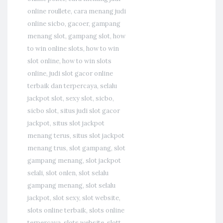
online roullete
,
cara menang judi
online sicbo
,
gacoer
,
gampang
menang slot
,
gampang slot
,
how
to win online slots
,
how to win
slot online
,
how to win slots
online
,
judi slot gacor online
terbaik dan terpercaya
,
selalu
jackpot slot
,
sexy slot
,
sicbo
,
sicbo slot
,
situs judi slot gacor
jackpot
,
situs slot jackpot
menang terus
,
situs slot jackpot
menang trus
,
slot gampang
,
slot
gampang menang
,
slot jackpot
selali
,
slot onlen
,
slot selalu
gampang menang
,
slot selalu
jackpot
,
slot sexy
,
slot website
,
slots online terbaik
,
slots online
terpercaya
,
slots website
,
slott