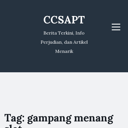
CCSAPT
Menu
Berita Terkini, Info
Perjudian, dan Artikel
Menarik
Tag:
gampang menang