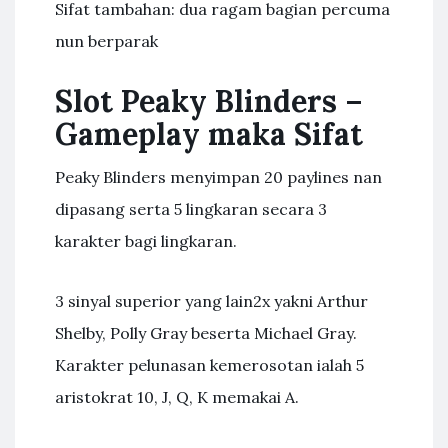
Sifat tambahan: dua ragam bagian percuma
nun berparak
Slot Peaky Blinders –
Gameplay maka Sifat
Peaky Blinders menyimpan 20 paylines nan
dipasang serta 5 lingkaran secara 3
karakter bagi lingkaran.
3 sinyal superior yang lain2x yakni Arthur
Shelby, Polly Gray beserta Michael Gray.
Karakter pelunasan kemerosotan ialah 5
aristokrat 10, J, Q, K memakai A.