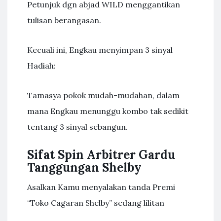
Petunjuk dgn abjad WILD menggantikan
tulisan berangasan.
Kecuali ini, Engkau menyimpan 3 sinyal
Hadiah:
Tamasya pokok mudah-mudahan, dalam
mana Engkau menunggu kombo tak sedikit
tentang 3 sinyal sebangun.
Sifat Spin Arbitrer Gardu
Tanggungan Shelby
Asalkan Kamu menyalakan tanda Premi
“Toko Cagaran Shelby” sedang lilitan