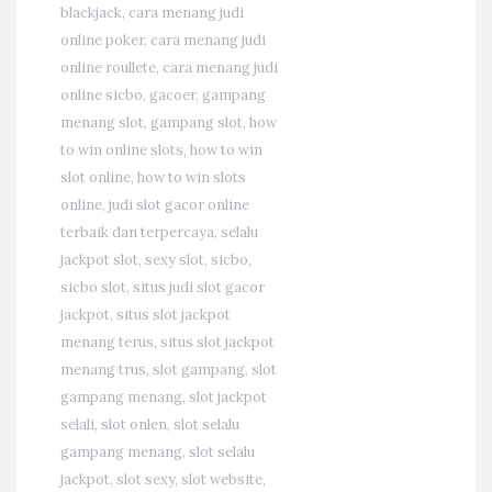
blackjack
,
cara menang judi
online poker
,
cara menang judi
online roullete
,
cara menang judi
online sicbo
,
gacoer
,
gampang
menang slot
,
gampang slot
,
how
to win online slots
,
how to win
slot online
,
how to win slots
online
,
judi slot gacor online
terbaik dan terpercaya
,
selalu
jackpot slot
,
sexy slot
,
sicbo
,
sicbo slot
,
situs judi slot gacor
jackpot
,
situs slot jackpot
menang terus
,
situs slot jackpot
menang trus
,
slot gampang
,
slot
gampang menang
,
slot jackpot
selali
,
slot onlen
,
slot selalu
gampang menang
,
slot selalu
jackpot
,
slot sexy
,
slot website
,