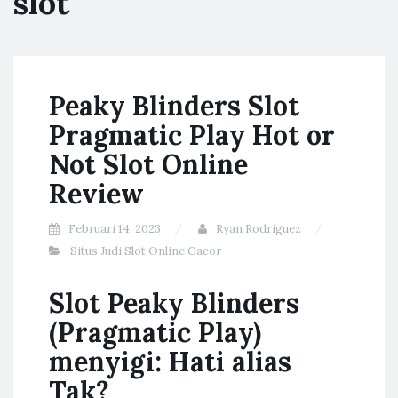
slot
Peaky Blinders Slot
Pragmatic Play Hot or
Not Slot Online
Review
Februari 14, 2023
Ryan Rodriguez
Situs Judi Slot Online Gacor
Slot Peaky Blinders
(Pragmatic Play)
menyigi: Hati alias
Tak?