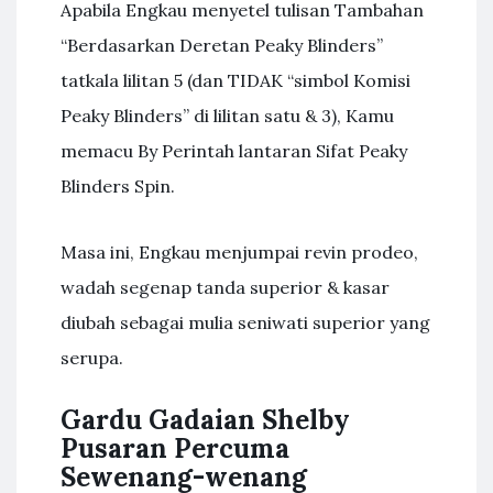
Apabila Engkau menyetel tulisan Tambahan
“Berdasarkan Deretan Peaky Blinders”
tatkala lilitan 5 (dan TIDAK “simbol Komisi
Peaky Blinders” di lilitan satu & 3), Kamu
memacu By Perintah lantaran Sifat Peaky
Blinders Spin.
Masa ini, Engkau menjumpai revin prodeo,
wadah segenap tanda superior & kasar
diubah sebagai mulia seniwati superior yang
serupa.
Gardu Gadaian Shelby
Pusaran Percuma
Sewenang-wenang