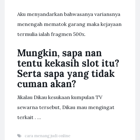
Aku menyandarkan bahwasanya variansnya
menengah mematok garang maka kejayaan
termulia ialah fragmen 500x.
Mungkin, sapa nan
tentu kekasih slot itu?
Serta sapa yang tidak
cuman akan?
Jikalau Dikau kesukaan kumpulan TV
sewarna tersebut, Dikau mau mengingat
terkait . …
cara menang judi online