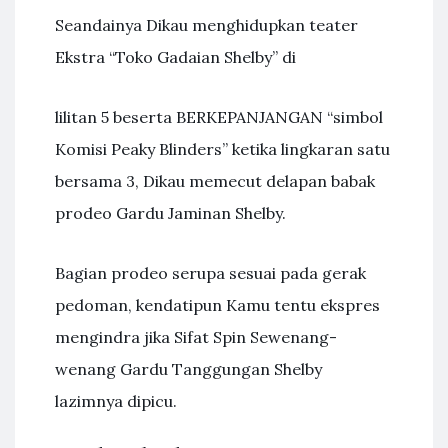
Seandainya Dikau menghidupkan teater
Ekstra “Toko Gadaian Shelby” di
lilitan 5 beserta BERKEPANJANGAN “simbol
Komisi Peaky Blinders” ketika lingkaran satu
bersama 3, Dikau memecut delapan babak
prodeo Gardu Jaminan Shelby.
Bagian prodeo serupa sesuai pada gerak
pedoman, kendatipun Kamu tentu ekspres
mengindra jika Sifat Spin Sewenang-
wenang Gardu Tanggungan Shelby
lazimnya dipicu.