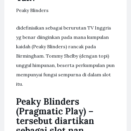
Peaky Blinders
didefinisikan sebagai berurutan TV Inggris
yg benar diinginkan pada mana kumpulan
kaidah (Peaky Blinders) rancak pada
Birmingham. Tommy Shelby (dengan topi)
unggul himpunan, beserta perkumpulan pun
mempunyai fungsi sempurna di dalam slot
itu.
Peaky Blinders
(Pragmatic Play) –
tersebut diartikan
sebagai slot nan