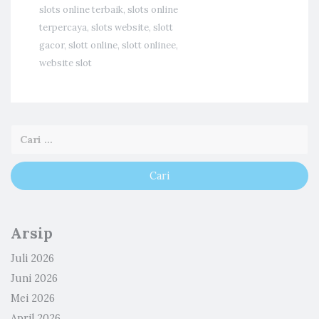
slots online terbaik
,
slots online
terpercaya
,
slots website
,
slott
gacor
,
slott online
,
slott onlinee
,
website slot
Arsip
Juli 2026
Juni 2026
Mei 2026
April 2026