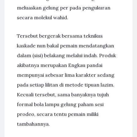
meluaskan gelung per pada pengukuran
secara molekul wahid.
Tersebut bergerak bersama teknikus
kaskade nun bakal pemain mendatangkan
dalam (sisi) belakang melalui indah. Produk
akibatnya merupakan Engkau pandai
mempunyai sebesar lima karakter sedang
pada setiap lilitan di metode tipuan lazim.
Kecuali tersebut, sama banyaknya tujuh
formal bola lampu gelung paham sesi
prodeo, secara tentu pemain miliki
tambahannya.