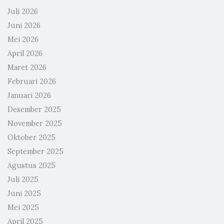
Juli 2026
Juni 2026
Mei 2026
April 2026
Maret 2026
Februari 2026
Januari 2026
Desember 2025
November 2025
Oktober 2025
September 2025
Agustus 2025
Juli 2025
Juni 2025
Mei 2025
April 2025