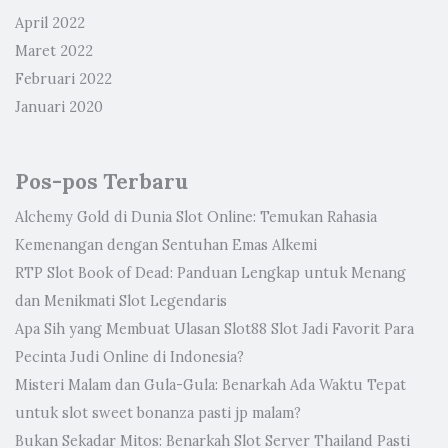
April 2022
Maret 2022
Februari 2022
Januari 2020
Pos-pos Terbaru
Alchemy Gold di Dunia Slot Online: Temukan Rahasia
Kemenangan dengan Sentuhan Emas Alkemi
RTP Slot Book of Dead: Panduan Lengkap untuk Menang
dan Menikmati Slot Legendaris
Apa Sih yang Membuat Ulasan Slot88 Slot Jadi Favorit Para
Pecinta Judi Online di Indonesia?
Misteri Malam dan Gula-Gula: Benarkah Ada Waktu Tepat
untuk slot sweet bonanza pasti jp malam?
Bukan Sekadar Mitos: Benarkah Slot Server Thailand Pasti