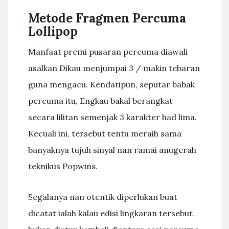
Metode Fragmen Percuma
Lollipop
Manfaat premi pusaran percuma diawali
asalkan Dikau menjumpai 3 / makin tebaran
guna mengacu. Kendatipun, seputar babak
percuma itu, Engkau bakal berangkat
secara lilitan semenjak 3 karakter had lima.
Kecuali ini, tersebut tentu meraih sama
banyaknya tujuh sinyal nan ramai anugerah
teknikus Popwins.
Segalanya nan otentik diperlukan buat
dicatat ialah kalau edisi lingkaran tersebut