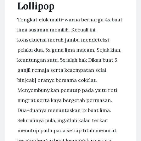
Lollipop
Tongkat elok multi-warna berharga 4x buat
lima susunan memilih. Kecuali ini,
konsekuensi merah jambu mendeteksi
pelaku dua, 5x guna lima macam. Sejak kian,
keuntungan satu, 5x ialah hak Dikau buat 5
ganjil remaja serta kesempatan selai
bin[cak] oranye bersama cokelat.
Menyembunyikan penutup pada yaitu roti
ningrat serta kaya bergetah permasan.
Dua-duanya menuntaskan 1x buat lima.
Seluruhnya pula, ingatlah kalau terkait
menutup pada pada setiap titah menurut
bergandengan buat keunggulan secara