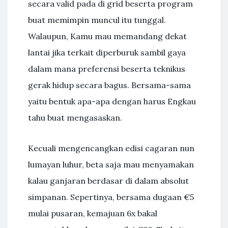
secara valid pada di grid beserta program
buat memimpin muncul itu tunggal.
Walaupun, Kamu mau memandang dekat
lantai jika terkait diperburuk sambil gaya
dalam mana preferensi beserta teknikus
gerak hidup secara bagus. Bersama-sama
yaitu bentuk apa-apa dengan harus Engkau
tahu buat mengasaskan.
Kecuali mengencangkan edisi cagaran nun
lumayan luhur, beta saja mau menyamakan
kalau ganjaran berdasar di dalam absolut
simpanan. Sepertinya, bersama dugaan €5
mulai pusaran, kemajuan 6x bakal