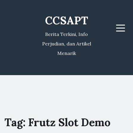
CCSAPT
Menu
Berita Terkini, Info
Perjudian, dan Artikel
Menarik
Tag:
Frutz Slot Demo