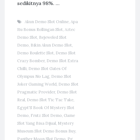
sedikitnya 98%. …
Akun Demo Slot Online
,
Apa
Itu Bonus Rollingan Slot
,
Aztec
Demo Slot
,
Bejeweled Slot
Demo
,
Bikin Akun Demo Slot
,
Demo Roulette Slot
,
Demo Slot
Crazy Bomber
,
Demo Slot Extra
Chilli
,
Demo Slot Gates Of
Olympus No Lag
,
Demo Slot
Joker Gaming World
,
Demo Slot
Pragmatic Provider
,
Demo Slot
Real
,
Demo Slot Tic Tac Take
,
Egypt'S Book Of Mystery Slot
Demo
,
Frutz Slot Demo
,
Game
Slot Yang Bisa Dijual
,
Mystery
Museum Slot Demo Bonus Buy
,
Panther Moon Slot Demo
,
Pg