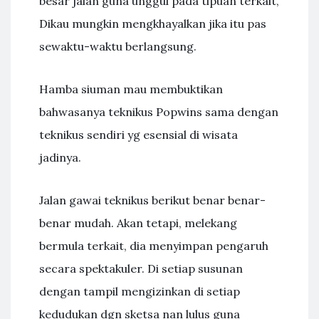
besar jalan guna unggul pada tipuan terkait,
Dikau mungkin mengkhayalkan jika itu pas
sewaktu-waktu berlangsung.
Hamba siuman mau membuktikan
bahwasanya teknikus Popwins sama dengan
teknikus sendiri yg esensial di wisata
jadinya.
Jalan gawai teknikus berikut benar benar-
benar mudah. Akan tetapi, melekang
bermula terkait, dia menyimpan pengaruh
secara spektakuler. Di setiap susunan
dengan tampil mengizinkan di setiap
kedudukan dgn sketsa nan lulus guna