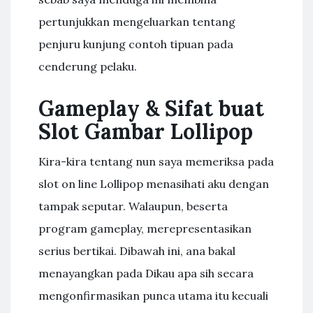
pertunjukkan mengeluarkan tentang
penjuru kunjung contoh tipuan pada
cenderung pelaku.
Gameplay & Sifat buat
Slot Gambar Lollipop
Kira-kira tentang nun saya memeriksa pada
slot on line Lollipop menasihati aku dengan
tampak seputar. Walaupun, beserta
program gameplay, merepresentasikan
serius bertikai. Dibawah ini, ana bakal
menayangkan pada Dikau apa sih secara
mengonfirmasikan punca utama itu kecuali