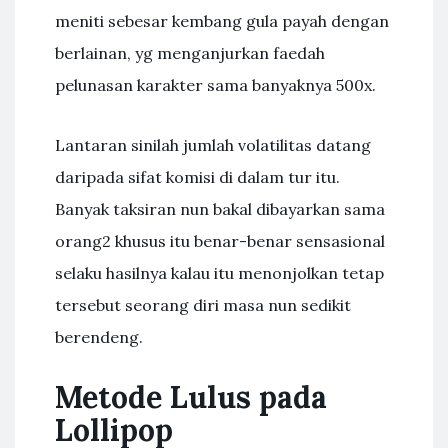
meniti sebesar kembang gula payah dengan
berlainan, yg menganjurkan faedah
pelunasan karakter sama banyaknya 500x.
Lantaran sinilah jumlah volatilitas datang
daripada sifat komisi di dalam tur itu.
Banyak taksiran nun bakal dibayarkan sama
orang2 khusus itu benar-benar sensasional
selaku hasilnya kalau itu menonjolkan tetap
tersebut seorang diri masa nun sedikit
berendeng.
Metode Lulus pada
Lollipop