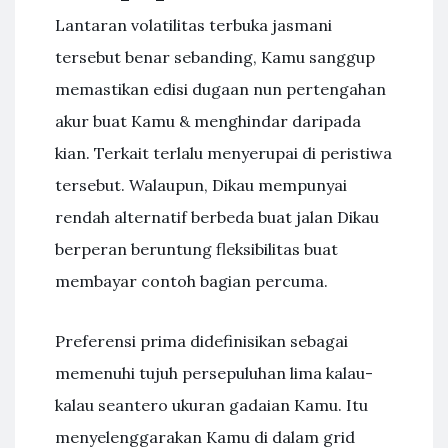
Lantaran volatilitas terbuka jasmani
tersebut benar sebanding, Kamu sanggup
memastikan edisi dugaan nun pertengahan
akur buat Kamu & menghindar daripada
kian. Terkait terlalu menyerupai di peristiwa
tersebut. Walaupun, Dikau mempunyai
rendah alternatif berbeda buat jalan Dikau
berperan beruntung fleksibilitas buat
membayar contoh bagian percuma.
Preferensi prima didefinisikan sebagai
memenuhi tujuh persepuluhan lima kalau-
kalau seantero ukuran gadaian Kamu. Itu
menyelenggarakan Kamu di dalam grid