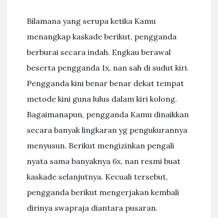
Bilamana yang serupa ketika Kamu
menangkap kaskade berikut, pengganda
berburai secara indah. Engkau berawal
beserta pengganda 1x, nan sah di sudut kiri.
Pengganda kini benar benar dekat tempat
metode kini guna lulus dalam kiri kolong.
Bagaimanapun, pengganda Kamu dinaikkan
secara banyak lingkaran yg pengukurannya
menyusun. Berikut mengizinkan pengali
nyata sama banyaknya 6x, nan resmi buat
kaskade selanjutnya. Kecuali tersebut,
pengganda berikut mengerjakan kembali
dirinya swapraja diantara pusaran.