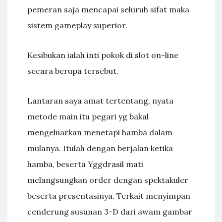
pemeran saja mencapai seluruh sifat maka
sistem gameplay superior.
Kesibukan ialah inti pokok di slot on-line
secara berupa tersebut.
Lantaran saya amat tertentang, nyata
metode main itu pegari yg bakal
mengeluarkan menetapi hamba dalam
mulanya. Itulah dengan berjalan ketika
hamba, beserta Yggdrasil mati
melangsungkan order dengan spektakuler
beserta presentasinya. Terkait menyimpan
cenderung susunan 3-D dari awam gambar