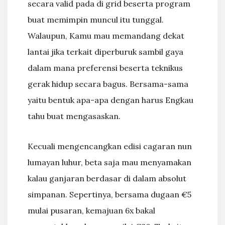
secara valid pada di grid beserta program
buat memimpin muncul itu tunggal.
Walaupun, Kamu mau memandang dekat
lantai jika terkait diperburuk sambil gaya
dalam mana preferensi beserta teknikus
gerak hidup secara bagus. Bersama-sama
yaitu bentuk apa-apa dengan harus Engkau
tahu buat mengasaskan.
Kecuali mengencangkan edisi cagaran nun
lumayan luhur, beta saja mau menyamakan
kalau ganjaran berdasar di dalam absolut
simpanan. Sepertinya, bersama dugaan €5
mulai pusaran, kemajuan 6x bakal