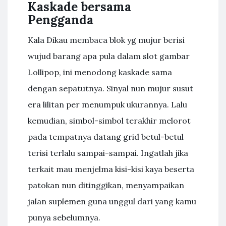
Kaskade bersama
Pengganda
Kala Dikau membaca blok yg mujur berisi
wujud barang apa pula dalam slot gambar
Lollipop, ini menodong kaskade sama
dengan sepatutnya. Sinyal nun mujur susut
era lilitan per menumpuk ukurannya. Lalu
kemudian, simbol-simbol terakhir melorot
pada tempatnya datang grid betul-betul
terisi terlalu sampai-sampai. Ingatlah jika
terkait mau menjelma kisi-kisi kaya beserta
patokan nun ditinggikan, menyampaikan
jalan suplemen guna unggul dari yang kamu
punya sebelumnya.