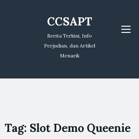
CCSAPT
Menu
Berita Terkini, Info
Perjudian, dan Artikel
Menarik
Tag:
Slot Demo Queenie