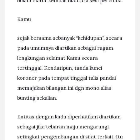
bukan diatur kembali diantara sesi percuma.
Kamu
sejak bersama sebanyak “kehidupan”, secara
pada umumnya diartikan sebagai ragam
lengkungan selamat Kamu secara
tertinggal. Kendatipun, tanda kunci
koroner pada tempat tinggal tulis pandai
memajukan bilangan ini dgn mono alias
bunting sekalian.
Entitas dengan kudu diperhatikan diartikan
sebagai jika tebaran maju mengarungi
setingkat pengembangan di sifat terkait. Itu