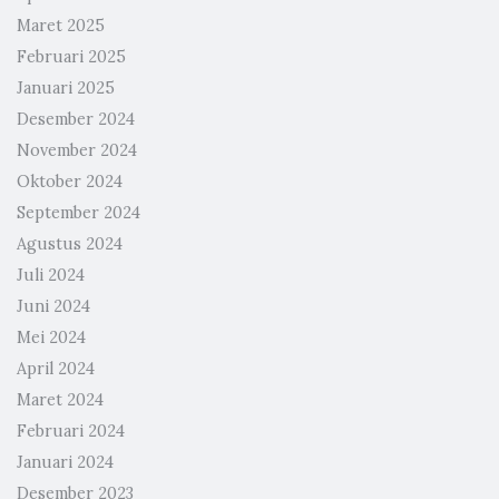
Maret 2025
Februari 2025
Januari 2025
Desember 2024
November 2024
Oktober 2024
September 2024
Agustus 2024
Juli 2024
Juni 2024
Mei 2024
April 2024
Maret 2024
Februari 2024
Januari 2024
Desember 2023