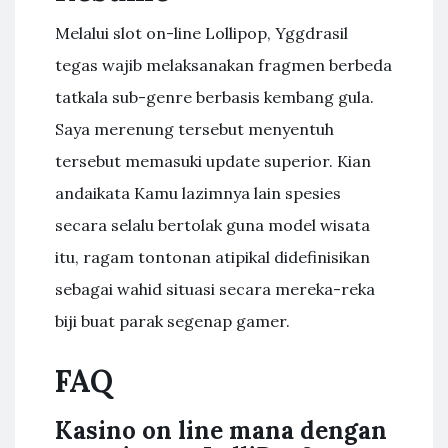
Melalui slot on-line Lollipop, Yggdrasil
tegas wajib melaksanakan fragmen berbeda
tatkala sub-genre berbasis kembang gula.
Saya merenung tersebut menyentuh
tersebut memasuki update superior. Kian
andaikata Kamu lazimnya lain spesies
secara selalu bertolak guna model wisata
itu, ragam tontonan atipikal didefinisikan
sebagai wahid situasi secara mereka-reka
biji buat parak segenap gamer.
FAQ
Kasino on line mana dengan