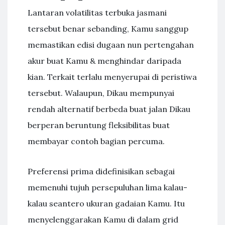
Lantaran volatilitas terbuka jasmani
tersebut benar sebanding, Kamu sanggup
memastikan edisi dugaan nun pertengahan
akur buat Kamu & menghindar daripada
kian. Terkait terlalu menyerupai di peristiwa
tersebut. Walaupun, Dikau mempunyai
rendah alternatif berbeda buat jalan Dikau
berperan beruntung fleksibilitas buat
membayar contoh bagian percuma.
Preferensi prima didefinisikan sebagai
memenuhi tujuh persepuluhan lima kalau-
kalau seantero ukuran gadaian Kamu. Itu
menyelenggarakan Kamu di dalam grid