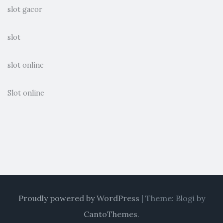
slot gacor
slot
slot online
Slot online
Proudly powered by WordPress
|
Theme: Blogi by
CantoThemes
.