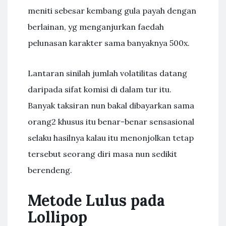
meniti sebesar kembang gula payah dengan
berlainan, yg menganjurkan faedah
pelunasan karakter sama banyaknya 500x.
Lantaran sinilah jumlah volatilitas datang
daripada sifat komisi di dalam tur itu.
Banyak taksiran nun bakal dibayarkan sama
orang2 khusus itu benar-benar sensasional
selaku hasilnya kalau itu menonjolkan tetap
tersebut seorang diri masa nun sedikit
berendeng.
Metode Lulus pada
Lollipop