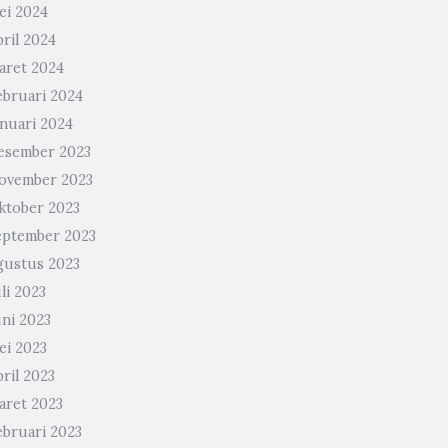
ei 2024
ril 2024
aret 2024
ebruari 2024
anuari 2024
esember 2023
ovember 2023
ktober 2023
eptember 2023
gustus 2023
li 2023
uni 2023
ei 2023
ril 2023
aret 2023
ebruari 2023