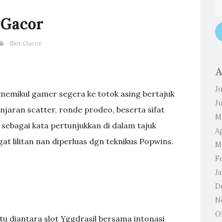
 Gacor
Slot Gacor
A
Ju
l memikul gamer segera ke totok asing bertajuk
J
njaran scatter, ronde prodeo, beserta sifat
M
n sebagai kata pertunjukkan di dalam tajuk
Ap
at lilitan nan diperluas dgn teknikus Popwins.
M
F
J
D
N
O
atu diantara slot Yggdrasil bersama intonasi