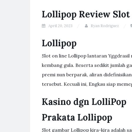
Lollipop Review Slot
April 20, 2023
Ryan Rodriguez
Lollipop
Slot on line Lollipop lantaran Yggdrasi
kembang gula. Beserta sedikit jumlah ga
premi nun berparak, aliran didefinisika
tersebut. Kecuali ini, Engkau siap memeg
Kasino dgn LolliPop
Prakata Lollipop
Slot gambar Lollipop kira-kira adalah s