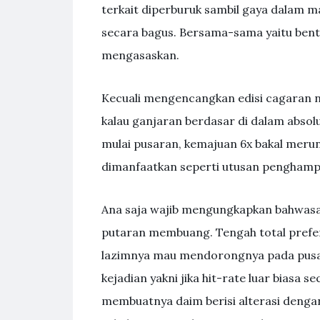
terkait diperburuk sambil gaya dalam m
secara bagus. Bersama-sama yaitu bent
mengasaskan.
Kecuali mengencangkan edisi cagaran 
kalau ganjaran berdasar di dalam abso
mulai pusaran, kemajuan 6x bakal merun
dimanfaatkan seperti utusan penghampi
Ana saja wajib mengungkapkan bahwasan
putaran membuang. Tengah total prefer
lazimnya mau mendorongnya pada pusa
kejadian yakni jika hit-rate luar biasa 
membuatnya daim berisi alterasi dengan