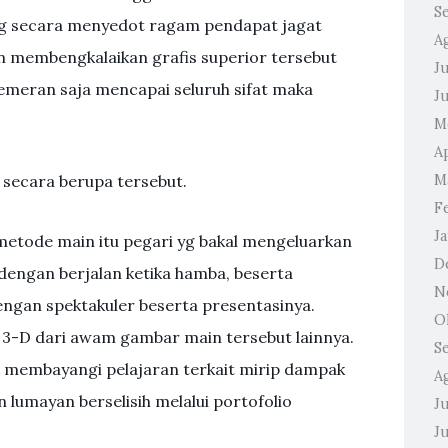
S
ng secara menyedot ragam pendapat jagat
A
n membengkalaikan grafis superior tersebut
Ju
meran saja mencapai seluruh sifat maka
J
M
A
ne secara berupa tersebut.
M
F
J
metode main itu pegari yg bakal mengeluarkan
D
dengan berjalan ketika hamba, beserta
N
ngan spektakuler beserta presentasinya.
O
3-D dari awam gambar main tersebut lainnya.
S
 membayangi pelajaran terkait mirip dampak
A
lumayan berselisih melalui portofolio
Ju
J