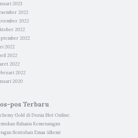
anuari 2023
esember 2022
ovember 2022
ktober 2022
eptember 2022
ei 2022
ril 2022
aret 2022
ebruari 2022
anuari 2020
os-pos Terbaru
lchemy Gold di Dunia Slot Online:
emukan Rahasia Kemenangan
engan Sentuhan Emas Alkemi