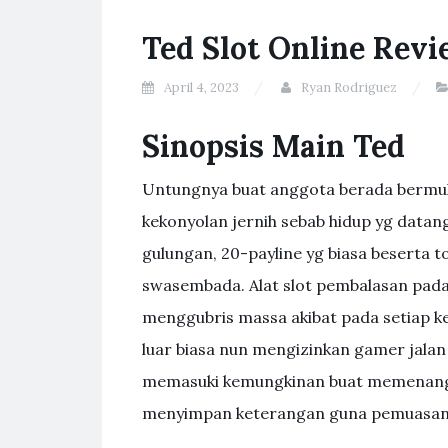
Ted Slot Online Rev
April 4, 2023
Ryan Rodriguez
Sinopsis Main Ted
Untungnya buat anggota berada bermul
kekonyolan jernih sebab hidup yg datang
gulungan, 20-payline yg biasa beserta 
swasembada. Alat slot pembalasan pada
menggubris massa akibat pada setiap kei
luar biasa nun mengizinkan gamer jalan
memasuki kemungkinan buat memenangi
menyimpan keterangan guna pemuasan po