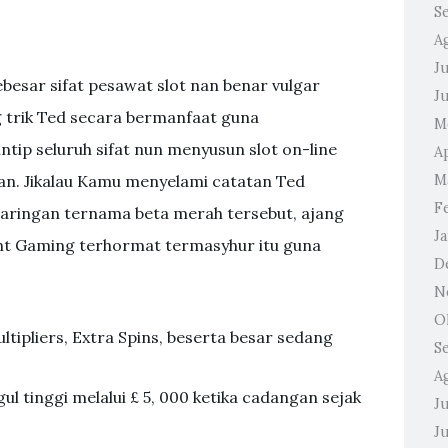
S
A
Ju
besar sifat pesawat slot nan benar vulgar
J
trik Ted secara bermanfaat guna
M
tip seluruh sifat nun menyusun slot on-line
A
n. Jikalau Kamu menyelami catatan Ted
M
F
saringan ternama beta merah tersebut, ajang
J
nt Gaming terhormat termasyhur itu guna
D
N
O
ultipliers, Extra Spins, beserta besar sedang
S
A
l tinggi melalui £ 5, 000 ketika cadangan sejak
Ju
J