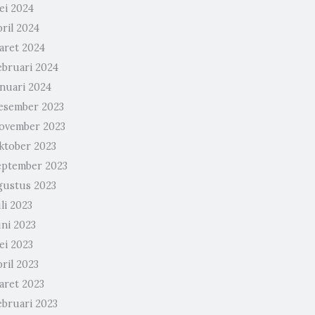
ei 2024
ril 2024
aret 2024
ebruari 2024
anuari 2024
esember 2023
ovember 2023
ktober 2023
eptember 2023
gustus 2023
li 2023
uni 2023
ei 2023
ril 2023
aret 2023
ebruari 2023