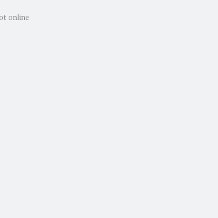
ot online