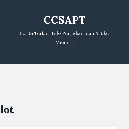
CCSAPT
Berita Terkini, Info Perjudian, dan Artikel
Menarik
lot