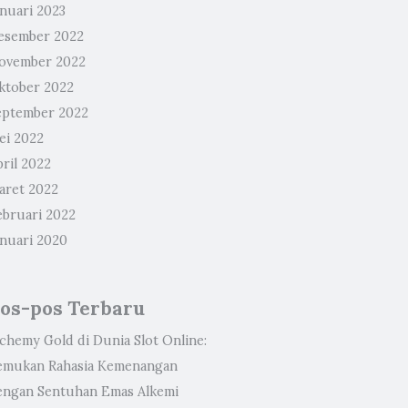
anuari 2023
esember 2022
ovember 2022
ktober 2022
eptember 2022
ei 2022
ril 2022
aret 2022
ebruari 2022
anuari 2020
os-pos Terbaru
lchemy Gold di Dunia Slot Online:
emukan Rahasia Kemenangan
engan Sentuhan Emas Alkemi