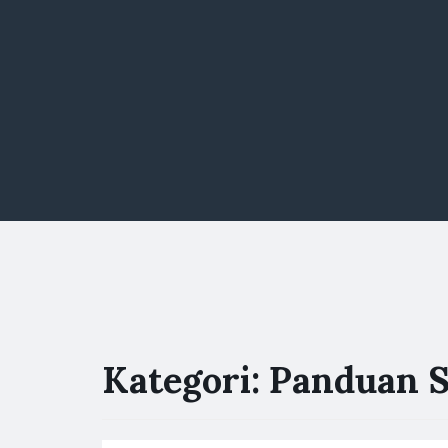
Kategori:
Panduan S