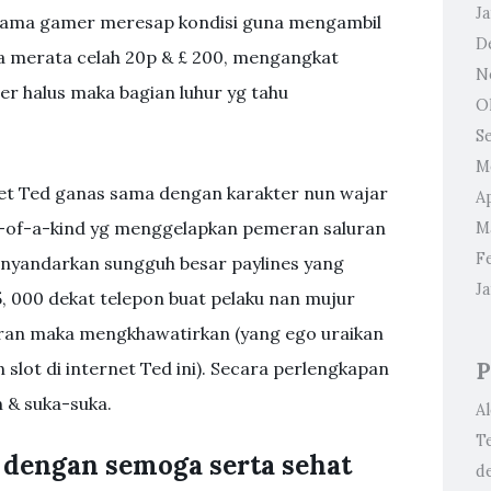
J
ersama gamer meresap kondisi guna mengambil
D
 merata celah 20p & £ 200, mengangkat
N
r halus maka bagian luhur yg tahu
O
S
M
ernet Ted ganas sama dengan karakter nun wajar
Ap
5-of-a-kind yg menggelapkan pemeran saluran
M
F
enyandarkan sungguh besar paylines yang
J
5, 000 dekat telepon buat pelaku nan mujur
baran maka mengkhawatirkan (yang ego uraikan
P
 slot di internet Ted ini). Secara perlengkapan
 & suka-suka.
A
T
 dengan semoga serta sehat
d