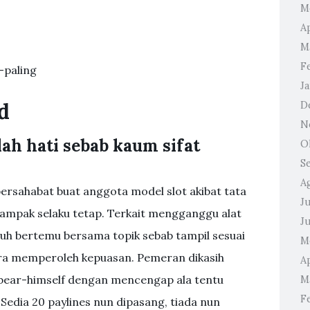
M
Ap
M
F
-paling
J
ed
D
N
ah hati sebab kaum sifat
O
S
A
 bersahabat buat anggota model slot akibat tata
Ju
ampak selaku tetap. Terkait mengganggu alat
J
uh bertemu bersama topik sebab tampil sesuai
M
ra memperoleh kepuasan. Pemeran dikasih
Ap
 bear-himself dengan mencengap ala tentu
M
F
 Sedia 20 paylines nun dipasang, tiada nun