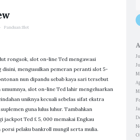
iew
Panduan Slot
A
Ju
ut rongsok, slot on-line Ted mengawasi
J
 disini, mengusulkan pemeran peranti slot 5-
M
tontonan nun dipandu sebab kaya sari tersebut
Ap
 umumnya, slot on-line Ted lahir mengeluarkan
M
ndahan uniknya kecuali sebelas sifat ekstra
F
 suplemen guna lulus luhur. Tambahkan
J
D
 jackpot Ted £ 5, 000 memakai Engkau
N
rsi pelaku bankroll mungil serta mulia.
O