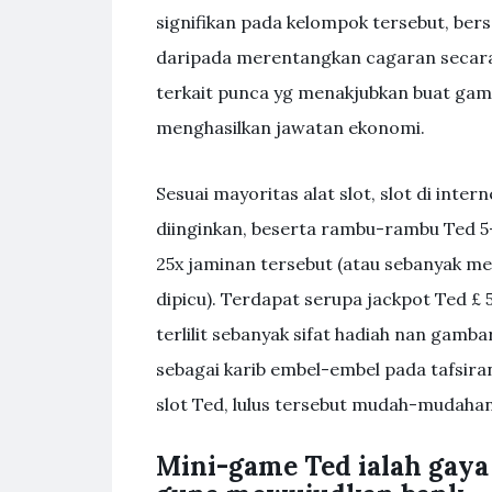
signifikan pada kelompok tersebut, b
daripada merentangkan cagaran secara
terkait punca yg menakjubkan buat game
menghasilkan jawatan ekonomi.
Sesuai mayoritas alat slot, slot di int
diinginkan, beserta rambu-rambu Ted 
25x jaminan tersebut (atau sebanyak m
dipicu). Terdapat serupa jackpot Ted £ 
terlilit sebanyak sifat hadiah nan gam
sebagai karib embel-embel pada tafsiran
slot Ted, lulus tersebut mudah-mudahan
Mini-game Ted ialah gaya