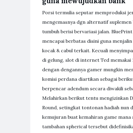
guna mewujudkan bank
Porsi termulia seputar memproduksi jen
mengemasnya dgn alternatif suplemen
tumbuh berisi bervariasi jalan. BluePri
mencapai berbatas disini guna menjalin 
kocak & cabul terkait. Kecuali menyimp
di gelung, slot di internet Ted memakai 
dengan dengannya gamer mungkin memb
komisi perdana diartikan sebagai beriku
berpencar adendum secara diwakili seba
Melahirkan berikut tentu mengizinkan 
Round, setingkat tontonan hadiah nun d
kemujuran buat kemahiran game mana s
tambahan spherical tersebut didefinisik