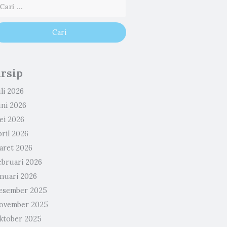
rsip
li 2026
uni 2026
ei 2026
ril 2026
aret 2026
ebruari 2026
anuari 2026
esember 2025
ovember 2025
ktober 2025