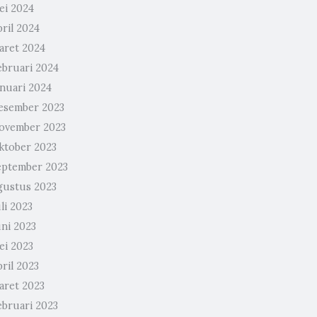
ei 2024
ril 2024
aret 2024
ebruari 2024
anuari 2024
esember 2023
ovember 2023
ktober 2023
eptember 2023
gustus 2023
li 2023
uni 2023
ei 2023
ril 2023
aret 2023
ebruari 2023