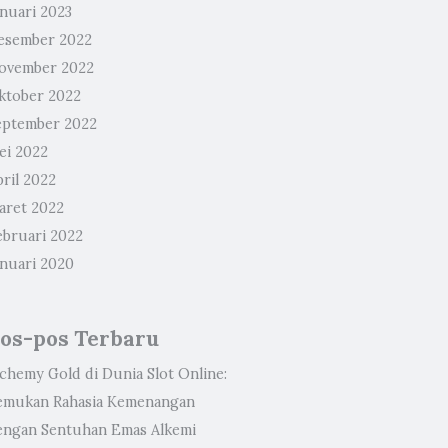
anuari 2023
esember 2022
ovember 2022
ktober 2022
eptember 2022
ei 2022
ril 2022
aret 2022
ebruari 2022
anuari 2020
os-pos Terbaru
lchemy Gold di Dunia Slot Online:
emukan Rahasia Kemenangan
engan Sentuhan Emas Alkemi