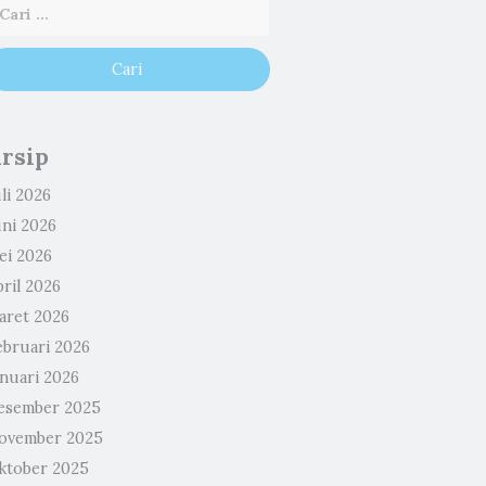
rsip
li 2026
uni 2026
ei 2026
ril 2026
aret 2026
ebruari 2026
anuari 2026
esember 2025
ovember 2025
ktober 2025