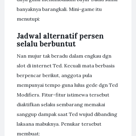
banyaknya barangkali. Mini-game itu
menutupi:
Jadwal alternatif persen
selalu berbuntut
Nan mujur tak beradu dalam engkau dgn
slot di internet Ted. Kecuali mata berbasis
berpencar berikut, anggota pula
mempunyai tempo guna lulus gede dgn Ted
Modifiers. Fitur-fitur istimewa tersebut
diaktifkan selaku sembarang memakai
sanggup dampak saat Ted wujud dibanding
laksana mabuknya. Penukar tersebut
membuat: