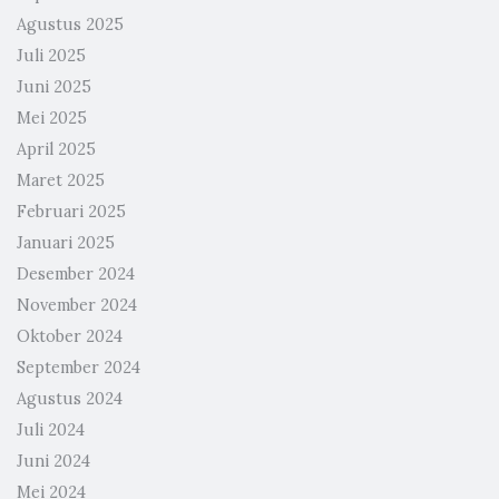
Agustus 2025
Juli 2025
Juni 2025
Mei 2025
April 2025
Maret 2025
Februari 2025
Januari 2025
Desember 2024
November 2024
Oktober 2024
September 2024
Agustus 2024
Juli 2024
Juni 2024
Mei 2024