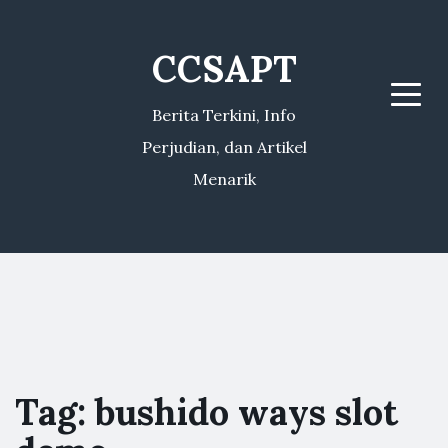
CCSAPT
Menu
Berita Terkini, Info
Perjudian, dan Artikel
Menarik
Tag:
bushido ways slot