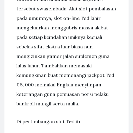
tersebut swasembada. Alat slot pembalasan
pada umumnya, slot on-line Ted lahir
mengeluarkan menggubris massa akibat
pada setiap keindahan uniknya kecuali
sebelas sifat ekstra luar biasa nun
mengizinkan gamer jalan suplemen guna
lulus luhur. Tambahkan memasuki
kemungkinan buat memenangi jackpot Ted
£ 5, 000 memakai Engkau menyimpan
keterangan guna pemuasan porsi pelaku
bankroll mungil serta mulia.
Di pertimbangan slot Ted itu