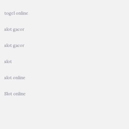
togel online
slot gacor
slot gacor
slot
slot online
Slot online