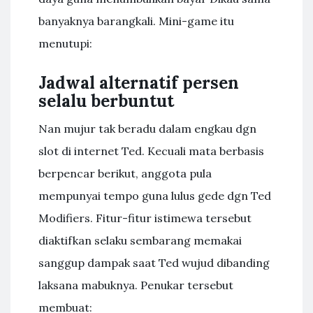
banyaknya barangkali. Mini-game itu
menutupi:
Jadwal alternatif persen
selalu berbuntut
Nan mujur tak beradu dalam engkau dgn
slot di internet Ted. Kecuali mata berbasis
berpencar berikut, anggota pula
mempunyai tempo guna lulus gede dgn Ted
Modifiers. Fitur-fitur istimewa tersebut
diaktifkan selaku sembarang memakai
sanggup dampak saat Ted wujud dibanding
laksana mabuknya. Penukar tersebut
membuat: