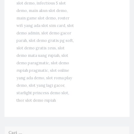
slot demo
,
infectious 5 slot
demo
,
main akun slot demo
,
main game slot demo
,
router
wifi yang ada slot sim card
,
slot
demo admin
,
slot demo gacor
parah
,
slot demo gratis pg soft
,
slot demo gratis zeus
,
slot
demo mata uang rupiah
,
slot
demo paragmatic
,
slot demo
rupiah pragmatic
,
slot online
yang ada demo
,
slot roma play
demo
,
slot yang lagi gacor
,
starlight princess demo slot
,
thor slot demo rupiah