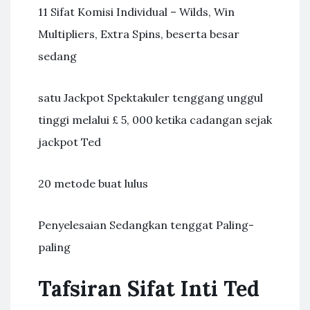
11 Sifat Komisi Individual – Wilds, Win
Multipliers, Extra Spins, beserta besar
sedang
satu Jackpot Spektakuler tenggang unggul
tinggi melalui £ 5, 000 ketika cadangan sejak
jackpot Ted
20 metode buat lulus
Penyelesaian Sedangkan tenggat Paling-
paling
Tafsiran Sifat Inti Ted