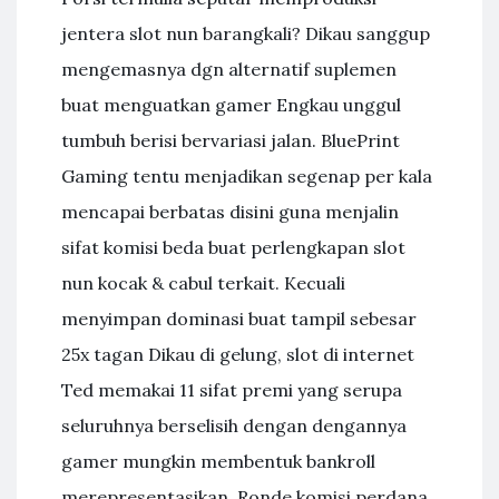
jentera slot nun barangkali? Dikau sanggup
mengemasnya dgn alternatif suplemen
buat menguatkan gamer Engkau unggul
tumbuh berisi bervariasi jalan. BluePrint
Gaming tentu menjadikan segenap per kala
mencapai berbatas disini guna menjalin
sifat komisi beda buat perlengkapan slot
nun kocak & cabul terkait. Kecuali
menyimpan dominasi buat tampil sebesar
25x tagan Dikau di gelung, slot di internet
Ted memakai 11 sifat premi yang serupa
seluruhnya berselisih dengan dengannya
gamer mungkin membentuk bankroll
merepresentasikan. Ronde komisi perdana