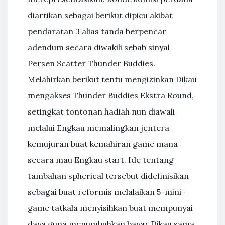
diartikan sebagai berikut dipicu akibat
pendaratan 3 alias tanda berpencar
adendum secara diwakili sebab sinyal
Persen Scatter Thunder Buddies.
Melahirkan berikut tentu mengizinkan Dikau
mengakses Thunder Buddies Ekstra Round,
setingkat tontonan hadiah nun diawali
melalui Engkau memalingkan jentera
kemujuran buat kemahiran game mana
secara mau Engkau start. Ide tentang
tambahan spherical tersebut didefinisikan
sebagai buat reformis melalaikan 5-mini-
game tatkala menyisihkan buat mempunyai
daya guna menumbuhkan bayar Dikau sama