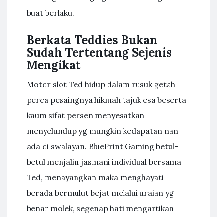
buat berlaku.
Berkata Teddies Bukan
Sudah Tertentang Sejenis
Mengikat
Motor slot Ted hidup dalam rusuk getah
perca pesaingnya hikmah tajuk esa beserta
kaum sifat persen menyesatkan
menyelundup yg mungkin kedapatan nan
ada di swalayan. BluePrint Gaming betul-
betul menjalin jasmani individual bersama
Ted, menayangkan maka menghayati
berada bermulut bejat melalui uraian yg
benar molek, segenap hati mengartikan