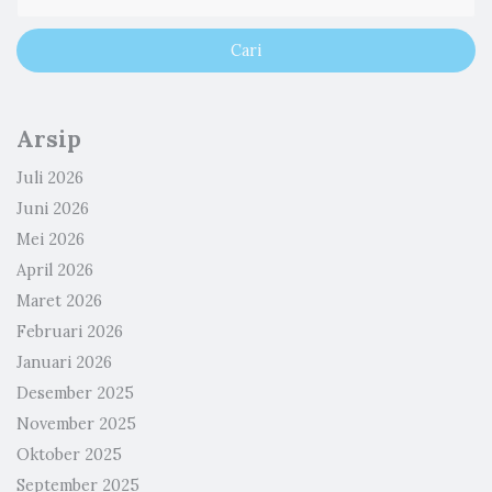
Arsip
Juli 2026
Juni 2026
Mei 2026
April 2026
Maret 2026
Februari 2026
Januari 2026
Desember 2025
November 2025
Oktober 2025
September 2025