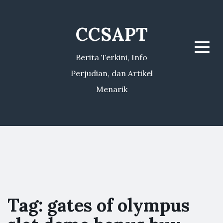
CCSAPT
Menu
Berita Terkini, Info
Perjudian, dan Artikel
Menarik
Tag:
gates of olympus