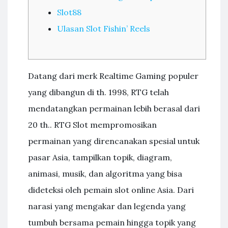
Slot88
Ulasan Slot Fishin’ Reels
Datang dari merk Realtime Gaming populer
yang dibangun di th. 1998, RTG telah
mendatangkan permainan lebih berasal dari
20 th.. RTG Slot mempromosikan
permainan yang direncanakan spesial untuk
pasar Asia, tampilkan topik, diagram,
animasi, musik, dan algoritma yang bisa
dideteksi oleh pemain slot online Asia. Dari
narasi yang mengakar dan legenda yang
tumbuh bersama pemain hingga topik yang