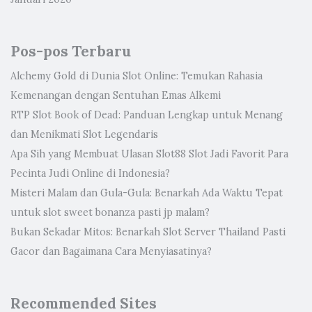
Pos-pos Terbaru
Alchemy Gold di Dunia Slot Online: Temukan Rahasia
Kemenangan dengan Sentuhan Emas Alkemi
RTP Slot Book of Dead: Panduan Lengkap untuk Menang
dan Menikmati Slot Legendaris
Apa Sih yang Membuat Ulasan Slot88 Slot Jadi Favorit Para
Pecinta Judi Online di Indonesia?
Misteri Malam dan Gula-Gula: Benarkah Ada Waktu Tepat
untuk slot sweet bonanza pasti jp malam?
Bukan Sekadar Mitos: Benarkah Slot Server Thailand Pasti
Gacor dan Bagaimana Cara Menyiasatinya?
Recommended Sites