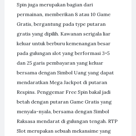
Spin juga merupakan bagian dari
permainan, memberikan 8 atau 10 Game
Gratis, bergantung pada type putaran
gratis yang dipilih. Kawanan serigala liar
keluar untuk berburu kemenangan besar
pada gulungan slot yang berformasi 3×5
dan 25 garis pembayaran yang keluar
bersama dengan Simbol Uang yang dapat
mendaratkan Mega Jackpot di putaran
Respins. Penggemar Free Spin bakal jadi
betah dengan putaran Game Gratis yang
menyala-nyala, bersama dengan Simbol
Raksasa mendarat di gulungan tengah. RTP
Slot merupakan sebuah mekansime yang