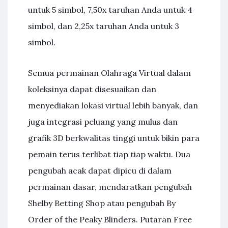
untuk 5 simbol, 7,50x taruhan Anda untuk 4
simbol, dan 2,25x taruhan Anda untuk 3
simbol.
Semua permainan Olahraga Virtual dalam
koleksinya dapat disesuaikan dan
menyediakan lokasi virtual lebih banyak, dan
juga integrasi peluang yang mulus dan
grafik 3D berkwalitas tinggi untuk bikin para
pemain terus terlibat tiap tiap waktu. Dua
pengubah acak dapat dipicu di dalam
permainan dasar, mendaratkan pengubah
Shelby Betting Shop atau pengubah By
Order of the Peaky Blinders. Putaran Free