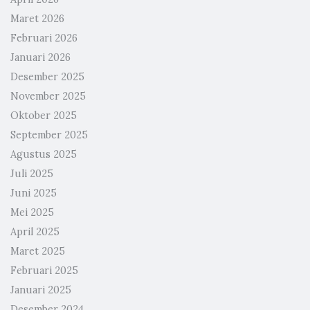
Maret 2026
Februari 2026
Januari 2026
Desember 2025
November 2025
Oktober 2025
September 2025
Agustus 2025
Juli 2025
Juni 2025
Mei 2025
April 2025
Maret 2025
Februari 2025
Januari 2025
Desember 2024