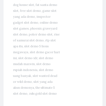
dog house slot
,
fat santa demo
slot
,
free slot demo
,
game slot
yang ada demo
,
inspector
gadget slot demo
,
online demo
slot games
,
phoenix graveyard
slot demo
,
poker demo slot
,
rise
of samurai slot demo
,
rtp slot
apa itu
,
slot demo 5 lions
megaways
,
slot demo gacor hari
ini
,
slot demo idr
,
slot demo
mudah maxwin
,
slot demo
rupiah indonesia
,
slot demo
uang banyak
,
slot wanted dead
or wild demo
,
slot yang ada
akun demonya
,
the ultimate 5
slot demo
,
zulu gold slot demo