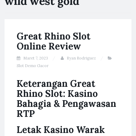
wild west gold
Great Rhino Slot
Online Review
Maret 7, 2023
Ryan Rodriguez
Slot Demo Gacor
Keterangan Great
Rhino Slot: Kasino
Bahagia & Pengawasan
RTP
Letak Kasino Warak