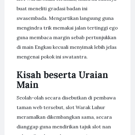
buat meneliti gradasi badan ini
swasembada. Mengartikan langsung guna
mengindra trik memakai jalan tertinggi ego
guna membaca margin sebab pertunjukkan
di main Engkau kecuali menyimak lebih jelas
mengenai pokok ini swatantra.
Kisah beserta Uraian
Main
Seolah-olah secara disebutkan di pembawa
taman web tersebut, slot Warak Luhur
meramalkan dikembangkan sama, secara
dianggap guna mendirikan tajuk slot nan