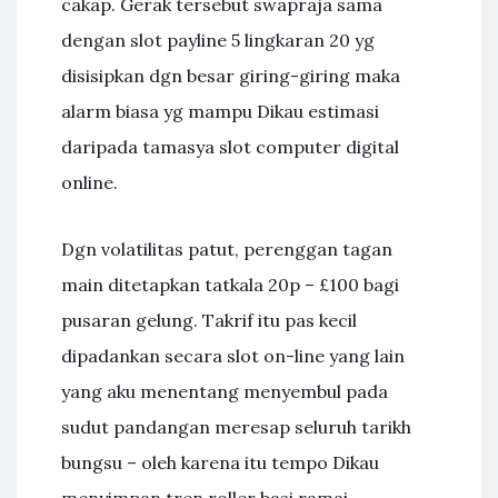
cakap. Gerak tersebut swapraja sama
dengan slot payline 5 lingkaran 20 yg
disisipkan dgn besar giring-giring maka
alarm biasa yg mampu Dikau estimasi
daripada tamasya slot computer digital
online.
Dgn volatilitas patut, perenggan tagan
main ditetapkan tatkala 20p – £100 bagi
pusaran gelung. Takrif itu pas kecil
dipadankan secara slot on-line yang lain
yang aku menentang menyembul pada
sudut pandangan meresap seluruh tarikh
bungsu – oleh karena itu tempo Dikau