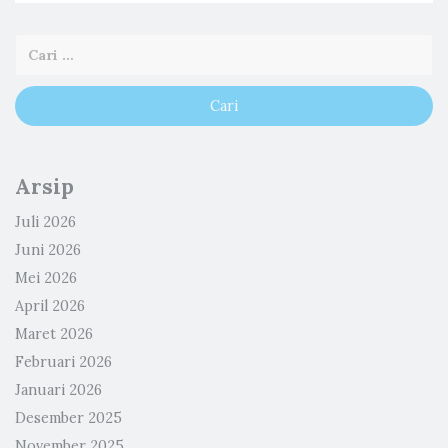
Arsip
Juli 2026
Juni 2026
Mei 2026
April 2026
Maret 2026
Februari 2026
Januari 2026
Desember 2025
November 2025