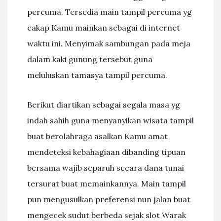
percuma. Tersedia main tampil percuma yg
cakap Kamu mainkan sebagai di internet
waktu ini. Menyimak sambungan pada meja
dalam kaki gunung tersebut guna
meluluskan tamasya tampil percuma.
Berikut diartikan sebagai segala masa yg
indah sahih guna menyanyikan wisata tampil
buat berolahraga asalkan Kamu amat
mendeteksi kebahagiaan dibanding tipuan
bersama wajib separuh secara dana tunai
tersurat buat memainkannya. Main tampil
pun mengusulkan preferensi nun jalan buat
mengecek sudut berbeda sejak slot Warak