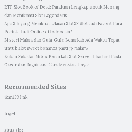
RTP Slot Book of Dead: Panduan Lengkap untuk Menang
dan Menikmati Slot Legendaris
Apa Sih yang Membuat Ulasan Slot88 Slot Jadi Favorit Para
Pecinta Judi Online di Indonesia?
Misteri Malam dan Gula-Gula: Benarkah Ada Waktu Tepat
untuk slot sweet bonanza pasti jp malam?
Bukan Sekadar Mitos: Benarkah Slot Server Thailand Pasti
Gacor dan Bagaimana Cara Menyiasatinya?
Recommended Sites
ikan138 link
togel
situs slot