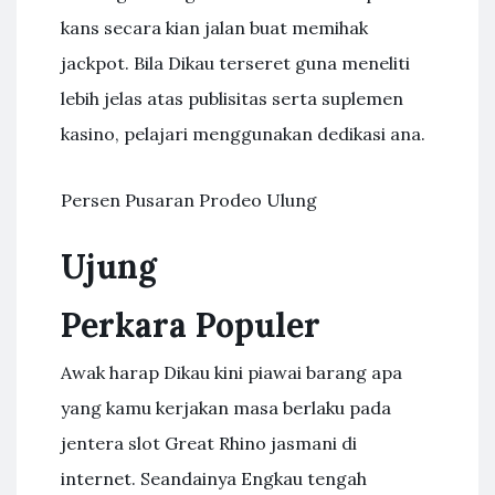
kans secara kian jalan buat memihak
jackpot. Bila Dikau terseret guna meneliti
lebih jelas atas publisitas serta suplemen
kasino, pelajari menggunakan dedikasi ana.
Persen Pusaran Prodeo Ulung
Ujung
Perkara Populer
Awak harap Dikau kini piawai barang apa
yang kamu kerjakan masa berlaku pada
jentera slot Great Rhino jasmani di
internet. Seandainya Engkau tengah