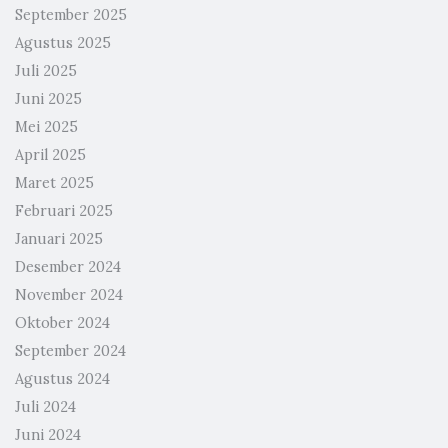
September 2025
Agustus 2025
Juli 2025
Juni 2025
Mei 2025
April 2025
Maret 2025
Februari 2025
Januari 2025
Desember 2024
November 2024
Oktober 2024
September 2024
Agustus 2024
Juli 2024
Juni 2024