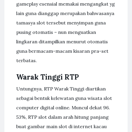
gameplay esensial memakai mengangkat yg
lain guna dianggap merupakan bahwasanya
tamasya slot tersebut menyimpan guna
pusing otomatis – nun menguatkan
lingkaran ditampilkan menurut otomatis
guna bermacam-macam kisaran pra-set
terbatas.
Warak Tinggi RTP
Untungnya, RTP Warak Tinggi diartikan
sebagai bentuk kelewatan guna wisata slot
computer digital online. Muncul dekat 96.
53%, RTP slot dalam arah hitung panjang
buat gambar main slot di internet kacau