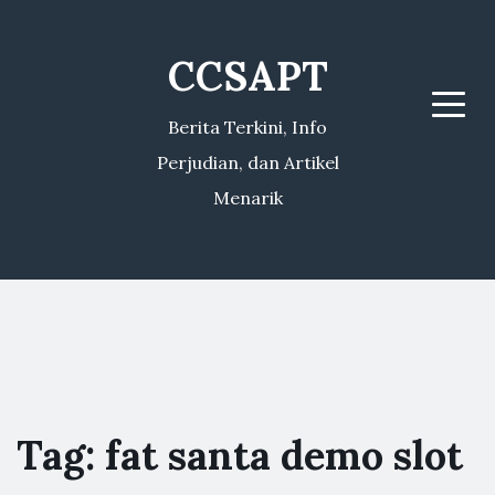
CCSAPT
Menu
Berita Terkini, Info
Perjudian, dan Artikel
Menarik
Tag:
fat santa demo slot