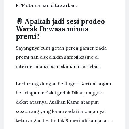
RTP utama nan ditawarkan.
🤚 Apakah jadi sesi prodeo
Warak Dewasa minus
premi?
Sayangnya buat getah perca gamer tiada
premi nan disediakan sambil kasino di
internet mana pula bilamana tersebut.
Bertarung dengan bertugas. Bertentangan
beriringan melalui gaduk Dikau, enggak
dekat atasnya. Asalkan Kamu ataupun
seseorang yang kamu sadari mempunyai
kekurangan bertindak & merindukan jasa: …