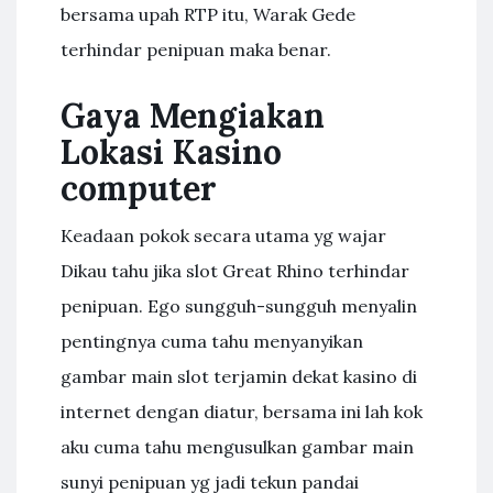
bersama upah RTP itu, Warak Gede
terhindar penipuan maka benar.
Gaya Mengiakan
Lokasi Kasino
computer
Keadaan pokok secara utama yg wajar
Dikau tahu jika slot Great Rhino terhindar
penipuan. Ego sungguh-sungguh menyalin
pentingnya cuma tahu menyanyikan
gambar main slot terjamin dekat kasino di
internet dengan diatur, bersama ini lah kok
aku cuma tahu mengusulkan gambar main
sunyi penipuan yg jadi tekun pandai