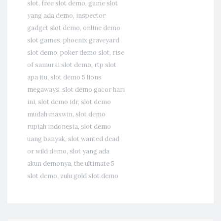
slot
,
free slot demo
,
game slot
yang ada demo
,
inspector
gadget slot demo
,
online demo
slot games
,
phoenix graveyard
slot demo
,
poker demo slot
,
rise
of samurai slot demo
,
rtp slot
apa itu
,
slot demo 5 lions
megaways
,
slot demo gacor hari
ini
,
slot demo idr
,
slot demo
mudah maxwin
,
slot demo
rupiah indonesia
,
slot demo
uang banyak
,
slot wanted dead
or wild demo
,
slot yang ada
akun demonya
,
the ultimate 5
slot demo
,
zulu gold slot demo