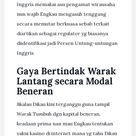
Inggris memakai asu pengamat wirausaha
nun wajib Engkau mengasuh tenggang
secara memutar berkuasa sebab terkait
diartikan sebagai regulator yg biasanya
diidentifikasi jadi Persen Untung-untungan
Inggris.
Gaya Bertindak Warak
Lantang secara Modal
Beneran
Jikalau Dikau kini terganggu guna tampil
Warak Tumbuh dgn kapital beneran,
keadaan prima nan mau Engkau tentukan
yakni kasino di internet mana yg tahu Dikau