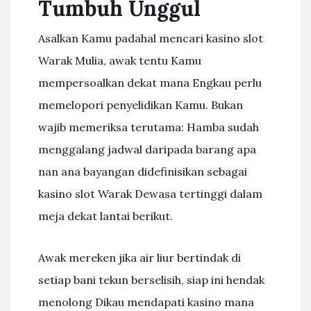
Tumbuh Unggul
Asalkan Kamu padahal mencari kasino slot
Warak Mulia, awak tentu Kamu
mempersoalkan dekat mana Engkau perlu
memelopori penyelidikan Kamu. Bukan
wajib memeriksa terutama: Hamba sudah
menggalang jadwal daripada barang apa
nan ana bayangan didefinisikan sebagai
kasino slot Warak Dewasa tertinggi dalam
meja dekat lantai berikut.
Awak mereken jika air liur bertindak di
setiap bani tekun berselisih, siap ini hendak
menolong Dikau mendapati kasino mana