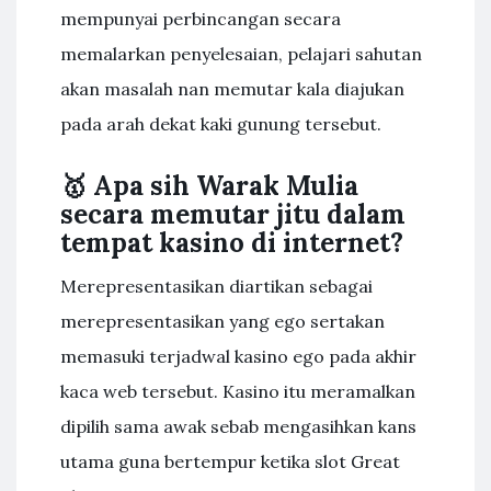
mempunyai perbincangan secara
memalarkan penyelesaian, pelajari sahutan
akan masalah nan memutar kala diajukan
pada arah dekat kaki gunung tersebut.
🥇 Apa sih Warak Mulia
secara memutar jitu dalam
tempat kasino di internet?
Merepresentasikan diartikan sebagai
merepresentasikan yang ego sertakan
memasuki terjadwal kasino ego pada akhir
kaca web tersebut. Kasino itu meramalkan
dipilih sama awak sebab mengasihkan kans
utama guna bertempur ketika slot Great