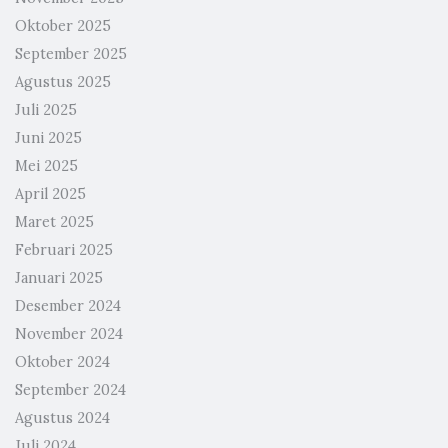
Oktober 2025
September 2025
Agustus 2025
Juli 2025
Juni 2025
Mei 2025
April 2025
Maret 2025
Februari 2025
Januari 2025
Desember 2024
November 2024
Oktober 2024
September 2024
Agustus 2024
Juli 2024