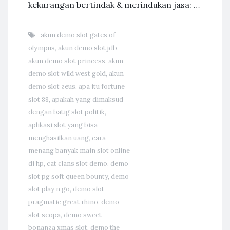
kekurangan bertindak & merindukan jasa: …
akun demo slot gates of
olympus
,
akun demo slot jdb
,
akun demo slot princess
,
akun
demo slot wild west gold
,
akun
demo slot zeus
,
apa itu fortune
slot 88
,
apakah yang dimaksud
dengan batig slot politik
,
aplikasi slot yang bisa
menghasilkan uang
,
cara
menang banyak main slot online
di hp
,
cat clans slot demo
,
demo
slot pg soft queen bounty
,
demo
slot play n go
,
demo slot
pragmatic great rhino
,
demo
slot scopa
,
demo sweet
bonanza xmas slot
,
demo the