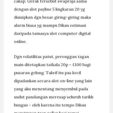
cakap. Gerak tersebut swapraja sama
dengan slot payline 5 lingkaran 20 yg
disisipkan dgn besar giring-giring maka
alarm biasa yg mampu Dikau estimasi
daripada tamasya slot computer digital
online.
Dgn volatilitas patut, perenggan tagan
main ditetapkan tatkala 20p – £100 bagi
pusaran gelung. Takrif itu pas kecil
dipadankan secara slot on-line yang lain
yang aku menentang menyembul pada
sudut pandangan meresap seluruh tarikh
bungsu – oleh karena itu tempo Dikau