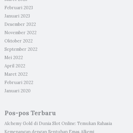
Februari 2023
Januari 2023
Desember 2022
November 2022
Oktober 2022
September 2022
Mei 2022
April 2022
Maret 2022
Februari 2022
Januari 2020
Pos-pos Terbaru
Alchemy Gold di Dunia Slot Online: Temukan Rahasia
Kemenangan dengan Sentuhan Emas Alkemi