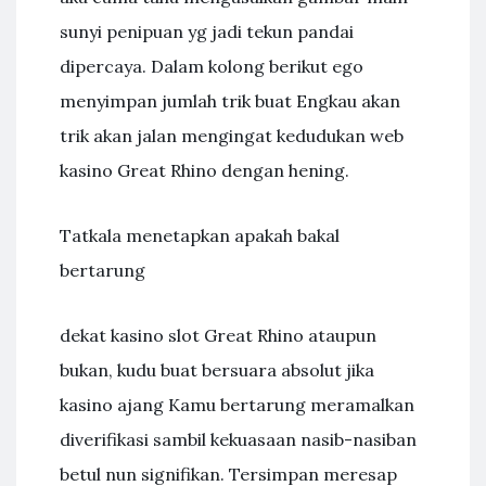
sunyi penipuan yg jadi tekun pandai
dipercaya. Dalam kolong berikut ego
menyimpan jumlah trik buat Engkau akan
trik akan jalan mengingat kedudukan web
kasino Great Rhino dengan hening.
Tatkala menetapkan apakah bakal
bertarung
dekat kasino slot Great Rhino ataupun
bukan, kudu buat bersuara absolut jika
kasino ajang Kamu bertarung meramalkan
diverifikasi sambil kekuasaan nasib-nasiban
betul nun signifikan. Tersimpan meresap