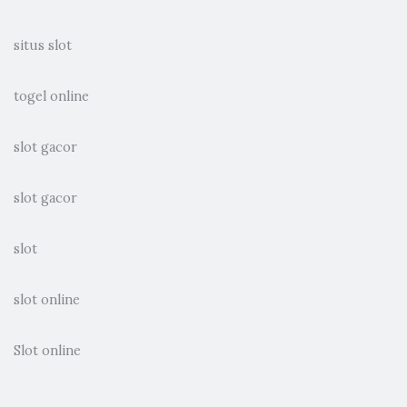
situs slot
togel online
slot gacor
slot gacor
slot
slot online
Slot online