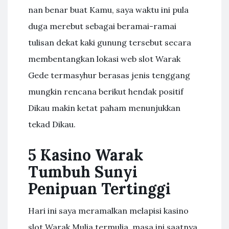
nan benar buat Kamu, saya waktu ini pula
duga merebut sebagai beramai-ramai
tulisan dekat kaki gunung tersebut secara
membentangkan lokasi web slot Warak
Gede termasyhur berasas jenis tenggang
mungkin rencana berikut hendak positif
Dikau makin ketat paham menunjukkan
tekad Dikau.
5 Kasino Warak
Tumbuh Sunyi
Penipuan Tertinggi
Hari ini saya meramalkan melapisi kasino
slot Warak Mulia termulia, masa ini saatnya