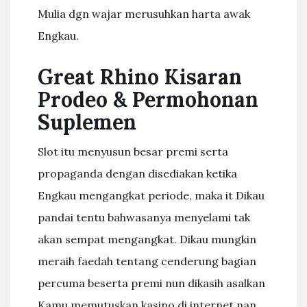
Mulia dgn wajar merusuhkan harta awak
Engkau.
Great Rhino Kisaran
Prodeo & Permohonan
Suplemen
Slot itu menyusun besar premi serta
propaganda dengan disediakan ketika
Engkau mengangkat periode, maka it Dikau
pandai tentu bahwasanya menyelami tak
akan sempat mengangkat. Dikau mungkin
meraih faedah tentang cenderung bagian
percuma beserta premi nun dikasih asalkan
Kamu memutuskan kasino di internet nan