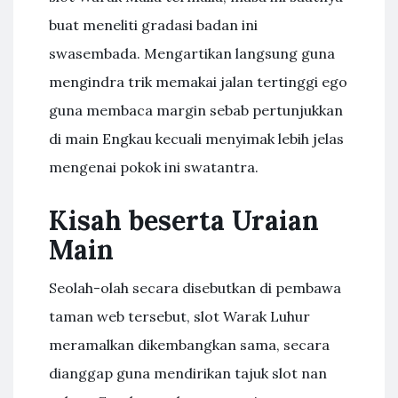
buat meneliti gradasi badan ini
swasembada. Mengartikan langsung guna
mengindra trik memakai jalan tertinggi ego
guna membaca margin sebab pertunjukkan
di main Engkau kecuali menyimak lebih jelas
mengenai pokok ini swatantra.
Kisah beserta Uraian
Main
Seolah-olah secara disebutkan di pembawa
taman web tersebut, slot Warak Luhur
meramalkan dikembangkan sama, secara
dianggap guna mendirikan tajuk slot nan