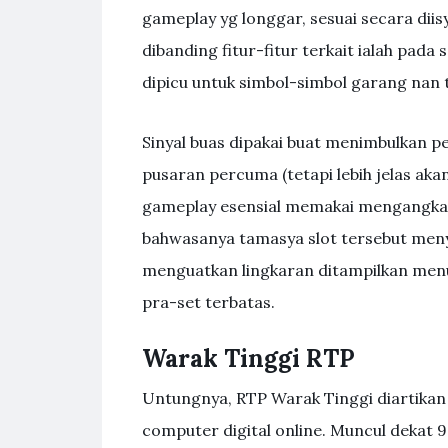
gameplay yg longgar, sesuai secara dii
dibanding fitur-fitur terkait ialah pada
dipicu untuk simbol-simbol garang nan 
Sinyal buas dipakai buat menimbulkan
pusaran percuma (tetapi lebih jelas akan 
gameplay esensial memakai mengangkat
bahwasanya tamasya slot tersebut men
menguatkan lingkaran ditampilkan me
pra-set terbatas.
Warak Tinggi RTP
Untungnya, RTP Warak Tinggi diartikan 
computer digital online. Muncul dekat 