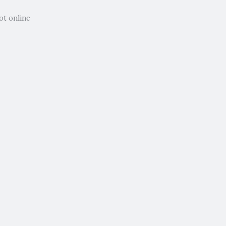
ot online