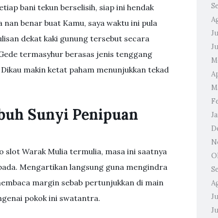
S
etiap bani tekun berselisih, siap ini hendak
A
nan benar buat Kamu, saya waktu ini pula
Ju
lisan dekat kaki gunung tersebut secara
J
Gede termasyhur berasas jenis tenggang
M
f Dikau makin ketat paham menunjukkan tekad
A
M
F
buh Sunyi Penipuan
J
D
N
o slot Warak Mulia termulia, masa ini saatnya
O
mbada. Mengartikan langsung guna mengindra
S
 membaca margin sebab pertunjukkan di main
A
Ju
ngenai pokok ini swatantra.
J