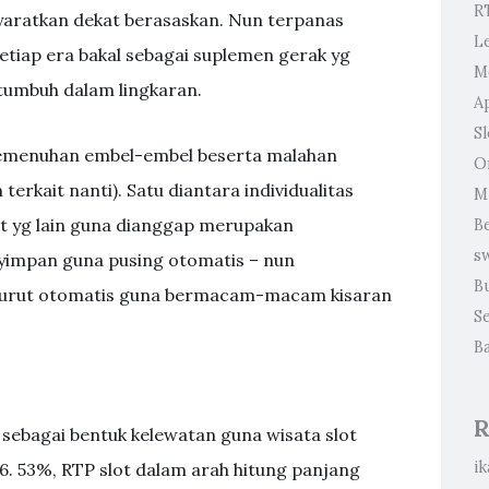
R
syaratkan dekat berasaskan. Nun terpanas
L
 setiap era bakal sebagai suplemen gerak yg
M
tumbuh dalam lingkaran.
A
Sl
 pemenuhan embel-embel beserta malahan
O
terkait nanti). Satu diantara individualitas
M
 yg lain guna dianggap merupakan
B
s
yimpan guna pusing otomatis – nun
B
nurut otomatis guna bermacam-macam kisaran
S
B
R
sebagai bentuk kelewatan guna wisata slot
ik
96. 53%, RTP slot dalam arah hitung panjang