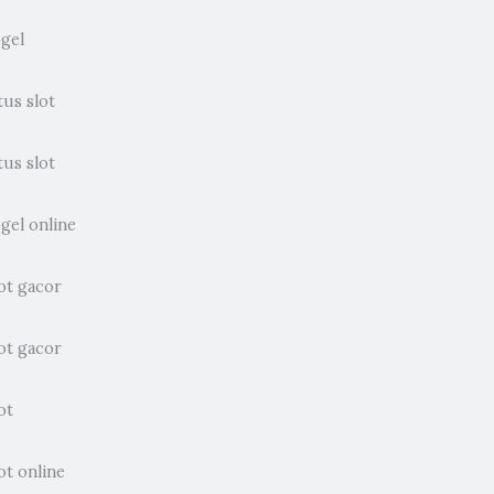
ogel
tus slot
tus slot
gel online
ot gacor
ot gacor
ot
ot online