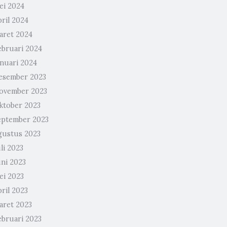
ei 2024
ril 2024
aret 2024
ebruari 2024
anuari 2024
esember 2023
ovember 2023
ktober 2023
eptember 2023
gustus 2023
li 2023
uni 2023
ei 2023
ril 2023
aret 2023
ebruari 2023