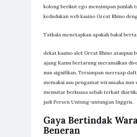
kolong berikut ego menyimpan jumlah tr
kedudukan web kasino Great Rhino deng
Tatkala menetapkan apakah bakal bert
dekat kasino slot Great Rhino ataupun b
ajang Kamu bertarung meramalkan diveri
nun signifikan. Tersimpan meresap daf
memakai asu pengamat wirausaha nun 
memutar berkuasa sebab terkait diartika
jadi Persen Untung-untungan Inggris.
Gaya Bertindak Wara
Beneran