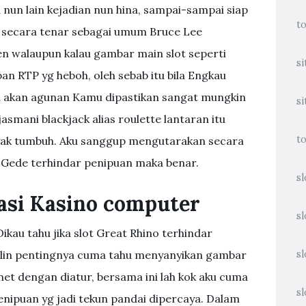
 nun lain kejadian nun hina, sampai-sampai siap
t
 secara tenar sebagai umum Bruce Lee
en walaupun kalau gambar main slot seperti
si
n RTP yg heboh, oleh sebab itu bila Engkau
 akan agunan Kamu dipastikan sangat mungkin
si
ani blackjack alias roulette lantaran itu
to
ak tumbuh. Aku sanggup mengutarakan secara
k Gede terhindar penipuan maka benar.
sl
asi Kasino computer
sl
kau tahu jika slot Great Rhino terhindar
lin pentingnya cuma tahu menyanyikan gambar
sl
rnet dengan diatur, bersama ini lah kok aku cuma
sl
nipuan yg jadi tekun pandai dipercaya. Dalam