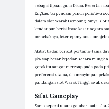
sebagai tipuan guna Dikau. Beserta saba
Engkau, terpendam penuh peristiwa sec
dalam slot Warak Gembung. Sinyal slot 
kendatipun berisi frasa kasar negara sa
menebaknya, leter eponymous menjelma
Akibat badan berikut pertama-tama diril
jika siap besar kejadian secara mungki
gerak itu sangat meresap pada pada pr
preferensi utama, dia menyimpan pelak
pandangan slot Warak Tinggi awak dek
Sifat Gameplay
Sama seperti umum gambar main, slot G