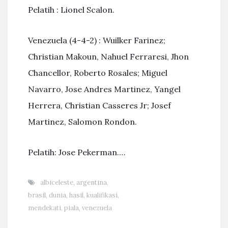
Pelatih : Lionel Scalon.
Venezuela (4-4-2) : Wuilker Farinez;
Christian Makoun, Nahuel Ferraresi, Jhon
Chancellor, Roberto Rosales; Miguel
Navarro, Jose Andres Martinez, Yangel
Herrera, Christian Casseres Jr; Josef
Martinez, Salomon Rondon.
Pelatih: Jose Pekerman.…
albiceleste
,
argentina
,
brasil
,
dunia
,
hasil
,
kualifikasi
,
mendekati
,
piala
,
venezuela