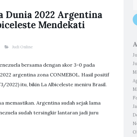
la Dunia 2022 Argentina
biceleste Mendekati
A
Judi Online
Ju
J
 Venezuela bersama dengan skor 3-0 pada
M
ia 2022 argentina zona CONMEBOL. Hasil positif
Ap
/2022) itu, bikin La Albiceleste meniru Brasil.
M
F
sa memastikan. Argentina sudah sejak lama
J
nezuela sudah tersingkir lantaran jadi juru
D
N
O