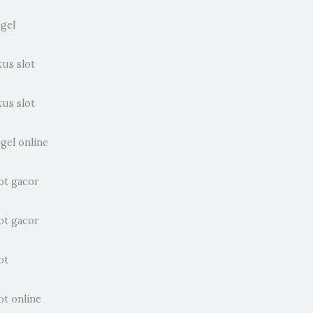
ogel
tus slot
tus slot
gel online
ot gacor
ot gacor
ot
ot online