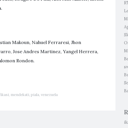
R
a.
L
M
A
Sl
ristian Makoun, Nahuel Ferraresi, Jhon
O
M
varro, Jose Andres Martinez, Yangel Herrera,
B
 Salomon Rondon.
s
B
S
B
fikasi
,
mendekati
,
piala
,
venezuela
R
ik