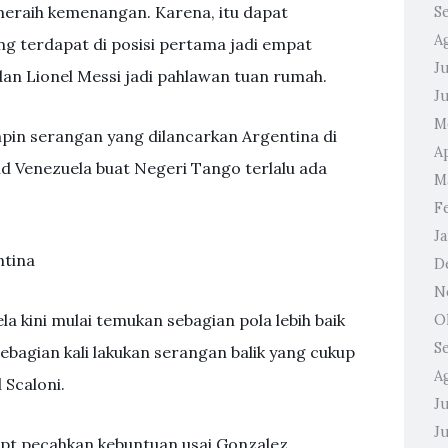
eraih kemenangan. Karena, itu dapat
S
A
g terdapat di posisi pertama jadi empat
Ju
dan Lionel Messi jadi pahlawan tuan rumah.
J
M
pin serangan yang dilancarkan Argentina di
A
d Venezuela buat Negeri Tango terlalu ada
M
F
J
ntina
D
N
la kini mulai temukan sebagian pola lebih baik
O
S
ebagian kali lakukan serangan balik yang cukup
A
 Scaloni.
Ju
J
apt pecahkan kebuntuan usai Gonzalez