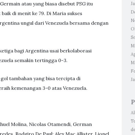
-Germain atau yang biasa disebut PSG itu
J
D
aik di menit ke 79. Di Maria sukses
N
rgentina ungul dari Venezuela bersama dengan
O
S
M
etiga bagi Argentina usai berkolaborasi
Ap
ezuela semakin tertingga 0-3.
M
F
 gol tambahan yang bisa tercipta di
J
meraih kemenangan 3-0 atas Venezuela.
P
A
T
ahuel Molina, Nicolas Otamendi, German
d
redes, Rodgiro De Paul; Alex Mac Allister, Lionel