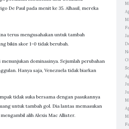
M
o De Paul pada menit ke 35. Alhasil, mereka
Ap
M
F
tina terus mengusahakan untuk tambah
J
ng bikin skor 1-0 tidak berubah.
D
N
O
ali menunjukan dominasinya. Sejumlah perubahan
S
ggulan. Hanya saja, Venezuela tidak biarkan
A
Ju
J
tampak tidak suka bersama dengan pasukannya
M
uang untuk tambah gol. Dia lantas memasukan
Ap
mengambil alih Alexis Mac Allister.
M
F