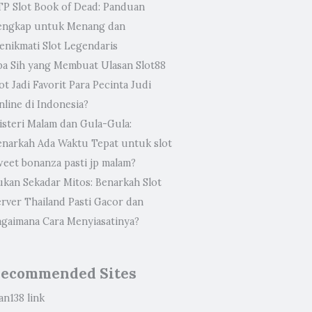
TP Slot Book of Dead: Panduan
engkap untuk Menang dan
enikmati Slot Legendaris
pa Sih yang Membuat Ulasan Slot88
ot Jadi Favorit Para Pecinta Judi
nline di Indonesia?
isteri Malam dan Gula-Gula:
enarkah Ada Waktu Tepat untuk slot
weet bonanza pasti jp malam?
ukan Sekadar Mitos: Benarkah Slot
erver Thailand Pasti Gacor dan
agaimana Cara Menyiasatinya?
ecommended Sites
an138 link