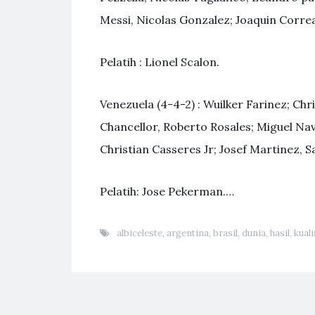
Messi, Nicolas Gonzalez; Joaquin Corre
Pelatih : Lionel Scalon.
Venezuela (4-4-2) : Wuilker Farinez; Ch
Chancellor, Roberto Rosales; Miguel Na
Christian Casseres Jr; Josef Martinez,
Pelatih: Jose Pekerman.…
albiceleste
,
argentina
,
brasil
,
dunia
,
hasil
,
kuali