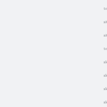
t
si
si
to
sl
sl
sl
sl