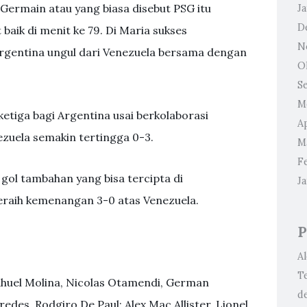
-Germain atau yang biasa disebut PSG itu
J
D
aik di menit ke 79. Di Maria sukses
N
rgentina ungul dari Venezuela bersama dengan
O
S
M
etiga bagi Argentina usai berkolaborasi
Ap
ezuela semakin tertingga 0-3.
M
F
 gol tambahan yang bisa tercipta di
J
meraih kemenangan 3-0 atas Venezuela.
P
A
T
ahuel Molina, Nicolas Otamendi, German
d
redes, Rodgiro De Paul; Alex Mac Allister, Lionel