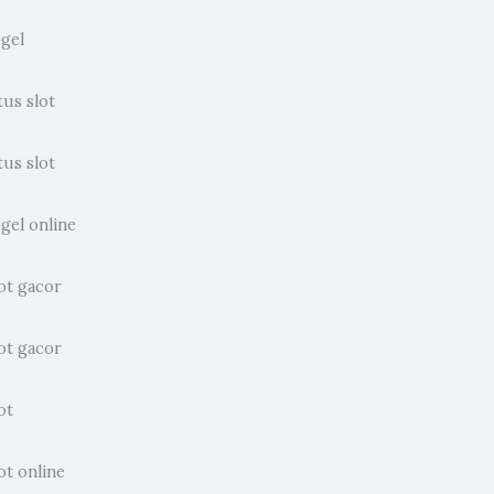
ogel
tus slot
tus slot
gel online
ot gacor
ot gacor
ot
ot online