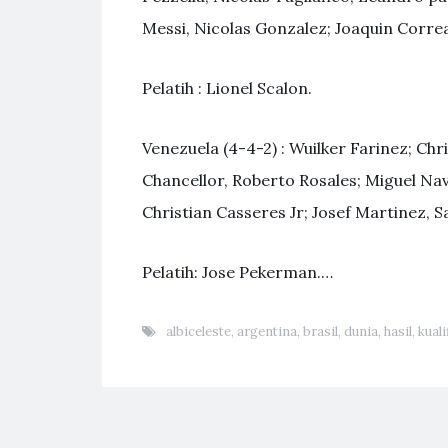
Messi, Nicolas Gonzalez; Joaquin Corre
Pelatih : Lionel Scalon.
Venezuela (4-4-2) : Wuilker Farinez; Ch
Chancellor, Roberto Rosales; Miguel Na
Christian Casseres Jr; Josef Martinez,
Pelatih: Jose Pekerman.…
albiceleste
,
argentina
,
brasil
,
dunia
,
hasil
,
kuali