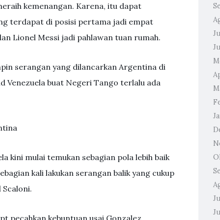
eraih kemenangan. Karena, itu dapat
S
A
g terdapat di posisi pertama jadi empat
Ju
dan Lionel Messi jadi pahlawan tuan rumah.
J
M
pin serangan yang dilancarkan Argentina di
A
d Venezuela buat Negeri Tango terlalu ada
M
F
J
ntina
D
N
la kini mulai temukan sebagian pola lebih baik
O
S
ebagian kali lakukan serangan balik yang cukup
A
 Scaloni.
Ju
J
apt pecahkan kebuntuan usai Gonzalez