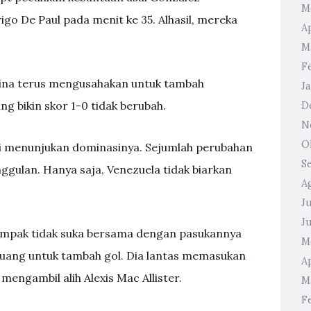
M
o De Paul pada menit ke 35. Alhasil, mereka
Ap
M
F
tina terus mengusahakan untuk tambah
J
ng bikin skor 1-0 tidak berubah.
D
N
O
ali menunjukan dominasinya. Sejumlah perubahan
S
ggulan. Hanya saja, Venezuela tidak biarkan
A
Ju
J
tampak tidak suka bersama dengan pasukannya
M
uang untuk tambah gol. Dia lantas memasukan
Ap
mengambil alih Alexis Mac Allister.
M
F