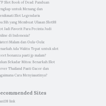
TP Slot Book of Dead: Panduan
engkap untuk Menang dan
enikmati Slot Legendaris
pa Sih yang Membuat Ulasan Slot88
ot Jadi Favorit Para Pecinta Judi
nline di Indonesia?
isteri Malam dan Gula-Gula:
enarkah Ada Waktu Tepat untuk slot
weet bonanza pasti jp malam?
ukan Sekadar Mitos: Benarkah Slot
erver Thailand Pasti Gacor dan
agaimana Cara Menyiasatinya?
ecommended Sites
an138 link