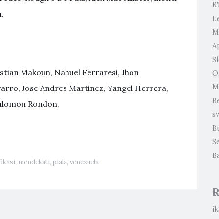
R
a.
L
M
A
Sl
ristian Makoun, Nahuel Ferraresi, Jhon
O
M
varro, Jose Andres Martinez, Yangel Herrera,
B
 Salomon Rondon.
s
B
S
B
fikasi
,
mendekati
,
piala
,
venezuela
R
ik