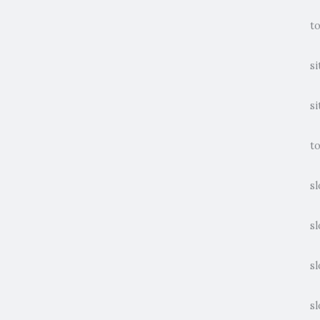
t
si
si
to
sl
sl
sl
sl