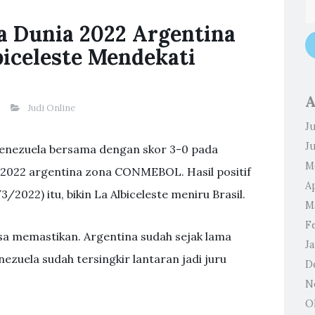
la Dunia 2022 Argentina
biceleste Mendekati
A
Judi Online
Ju
J
 Venezuela bersama dengan skor 3-0 pada
M
ia 2022 argentina zona CONMEBOL. Hasil positif
Ap
/2022) itu, bikin La Albiceleste meniru Brasil.
M
F
sa memastikan. Argentina sudah sejak lama
J
nezuela sudah tersingkir lantaran jadi juru
D
N
O