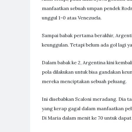
manfaatkan sebuah umpan pendek Rodrig
unggul 1-0 atas Venezuela.
Sampai babak pertama berakhir, Argen
keunggulan. Tetapi belum ada gol lagi ya
Dalam babak ke 2, Argentina kini kemb
pola dilakukan untuk bisa gandakan keun
mereka menciptakan sebuah peluang.
Ini disebabkan Scaloni meradang. Dia 
yang kerap gagal dalam manfaatkan pel
Di Maria dalam menit ke 70 untuk dapat 