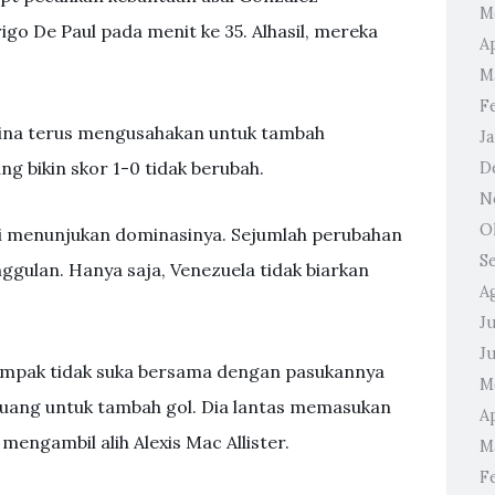
M
o De Paul pada menit ke 35. Alhasil, mereka
Ap
M
F
tina terus mengusahakan untuk tambah
J
ng bikin skor 1-0 tidak berubah.
D
N
O
ali menunjukan dominasinya. Sejumlah perubahan
S
ggulan. Hanya saja, Venezuela tidak biarkan
A
Ju
J
tampak tidak suka bersama dengan pasukannya
M
uang untuk tambah gol. Dia lantas memasukan
Ap
mengambil alih Alexis Mac Allister.
M
F