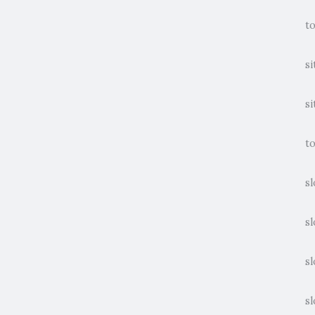
t
si
si
to
sl
sl
sl
sl