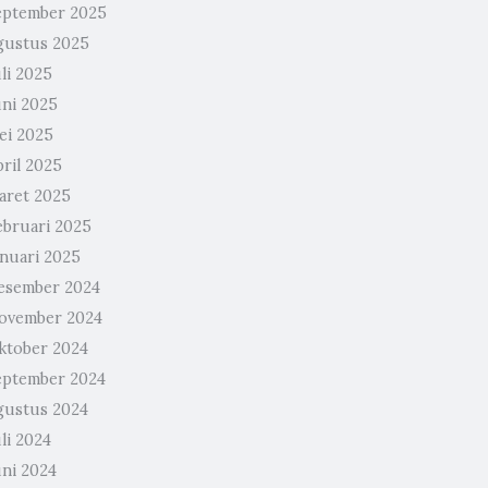
eptember 2025
gustus 2025
li 2025
uni 2025
ei 2025
pril 2025
aret 2025
ebruari 2025
anuari 2025
esember 2024
ovember 2024
ktober 2024
eptember 2024
gustus 2024
li 2024
uni 2024