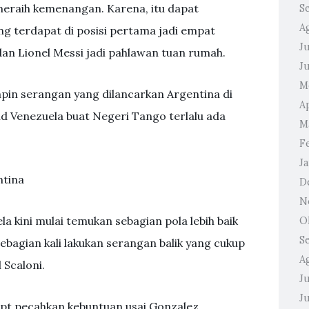
eraih kemenangan. Karena, itu dapat
S
A
g terdapat di posisi pertama jadi empat
Ju
dan Lionel Messi jadi pahlawan tuan rumah.
J
M
pin serangan yang dilancarkan Argentina di
A
d Venezuela buat Negeri Tango terlalu ada
M
F
J
ntina
D
N
la kini mulai temukan sebagian pola lebih baik
O
S
ebagian kali lakukan serangan balik yang cukup
A
 Scaloni.
Ju
J
apt pecahkan kebuntuan usai Gonzalez