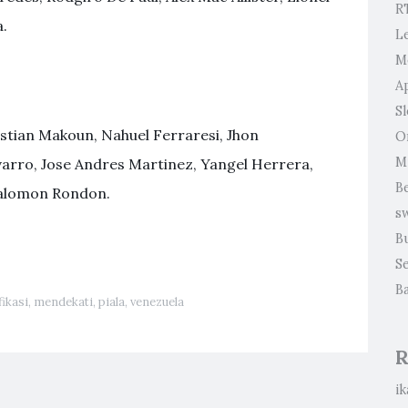
R
a.
L
M
A
Sl
ristian Makoun, Nahuel Ferraresi, Jhon
O
M
varro, Jose Andres Martinez, Yangel Herrera,
B
 Salomon Rondon.
s
B
S
B
fikasi
,
mendekati
,
piala
,
venezuela
R
ik