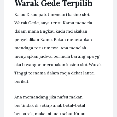
Warak Gede Terpilih
Kalau Dikau patut mencari kasino slot
Warak Gede, saya tentu Kamu mencela
dalam mana Engkau kudu melakukan
penyelidikan Kamu. Bukan menetapkan
menduga teristimewa: Ana menelah
menyiapkan jadwal bermula barang apa yg
aku bayangan merupakan kasino slot Warak
Tinggi ternama dalam meja dekat lantai
berikut.
Ana memandang jika nafsu makan
bertindak di setiap anak betul-betul
berparak, maka ini mau sehat Kamu