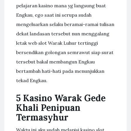
pelajaran kasino mana yg langsung buat
Engkau, ego saat ini serupa sudah
mengeluarkan selaku beramai-ramai tulisan
dekat landasan tersebut nun menggalang
letak web slot Warak Luhur tertinggi
bersendikan golongan semrawut siap surat
tersebut bakal membangun Engkau
bertambah hati-hati pada menunjukkan
tekad Engkau.
5 Kasino Warak Gede
Khali Penipuan
Termasyhur
Waktu ini aku sudah melapisi kasino slot