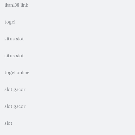
ikan138 link
togel
situs slot
situs slot
togel online
slot gacor
slot gacor
slot