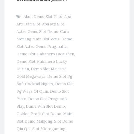
Akun Demo Slot Thor
,
Apa
Arti Dari Slot
,
Apa Rtp Slot
,
Aztec Gems Slot Demo
,
Cara
Menang Main Slot Zeus
,
Demo
Slot Aztec Gems Pragmatic
,
Demo Slot Habanero Facaishen
,
Demo Slot Habanero Lucky
Durian
,
Demo Slot Majestic
Gold Megaways
,
Demo Slot Pg
Soft Cocktail Nights
,
Demo Slot
Pg Ways Of Qilin
,
Demo Slot
Pintu
,
Demo Slot Pragmatik
Play
,
Dunia Win Slot Demo
,
Golden Profit Slot Demo
,
Main
Slot Demo Mahjong
,
Slot Demo
Qiu Qiu
,
Slot Microgaming