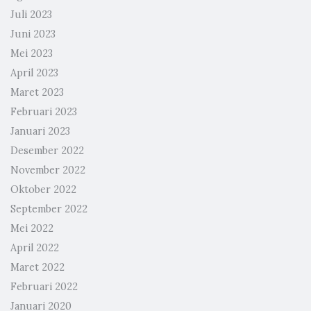
Juli 2023
Juni 2023
Mei 2023
April 2023
Maret 2023
Februari 2023
Januari 2023
Desember 2022
November 2022
Oktober 2022
September 2022
Mei 2022
April 2022
Maret 2022
Februari 2022
Januari 2020