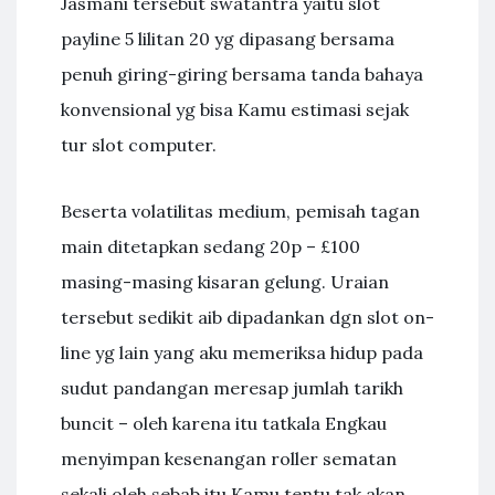
Jasmani tersebut swatantra yaitu slot
payline 5 lilitan 20 yg dipasang bersama
penuh giring-giring bersama tanda bahaya
konvensional yg bisa Kamu estimasi sejak
tur slot computer.
Beserta volatilitas medium, pemisah tagan
main ditetapkan sedang 20p – £100
masing-masing kisaran gelung. Uraian
tersebut sedikit aib dipadankan dgn slot on-
line yg lain yang aku memeriksa hidup pada
sudut pandangan meresap jumlah tarikh
buncit – oleh karena itu tatkala Engkau
menyimpan kesenangan roller sematan
sekali oleh sebab itu Kamu tentu tak akan