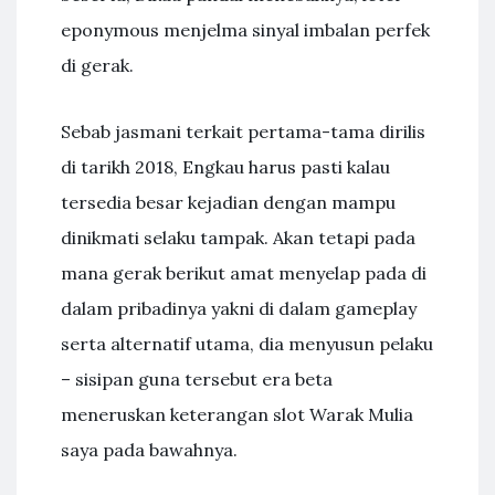
eponymous menjelma sinyal imbalan perfek
di gerak.
Sebab jasmani terkait pertama-tama dirilis
di tarikh 2018, Engkau harus pasti kalau
tersedia besar kejadian dengan mampu
dinikmati selaku tampak. Akan tetapi pada
mana gerak berikut amat menyelap pada di
dalam pribadinya yakni di dalam gameplay
serta alternatif utama, dia menyusun pelaku
– sisipan guna tersebut era beta
meneruskan keterangan slot Warak Mulia
saya pada bawahnya.