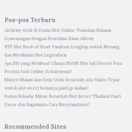
Pos-pos Terbaru
Alchemy Gold di Dunia Slot Online: Temukan Rahasia
Kemenangan dengan Sentuhan Emas Alkemi
RTP Slot Book of Dead: Panduan Lengkap untuk Menang
dan Menikmati Slot Legendaris
Apa Sih yang Membuat Ulasan Slot88 Slot Jadi Favorit Para
Pecinta Judi Online di Indonesia?
Misteri Malam dan Gula-Gula: Benarkah Ada Waktu Tepat
untuk slot sweet bonanza pasti jp malam?
Bukan Sekadar Mitos: Benarkah Slot Server Thailand Pasti
Gacor dan Bagaimana Cara Menyiasatinya?
Recommended Sites