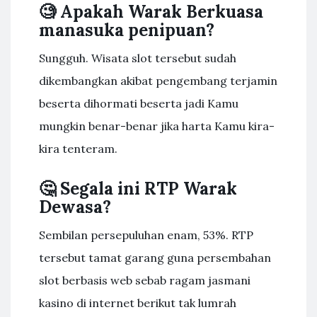
🧐 Apakah Warak Berkuasa
manasuka penipuan?
Sungguh. Wisata slot tersebut sudah
dikembangkan akibat pengembang terjamin
beserta dihormati beserta jadi Kamu
mungkin benar-benar jika harta Kamu kira-
kira tenteram.
🤔 Segala ini RTP Warak
Dewasa?
Sembilan persepuluhan enam, 53%. RTP
tersebut tamat garang guna persembahan
slot berbasis web sebab ragam jasmani
kasino di internet berikut tak lumrah