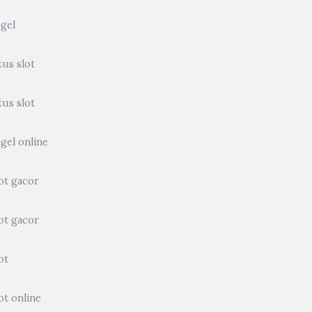
ogel
tus slot
tus slot
gel online
ot gacor
ot gacor
ot
ot online