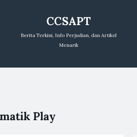
CCSAPT
Berita Terkini, Info Perjudian, dan Artikel
Menarik
matik Play