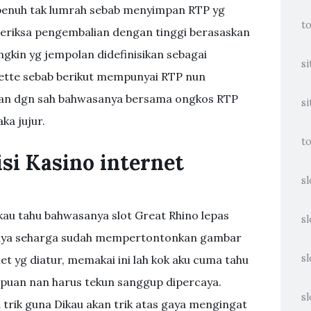
i penuh tak lumrah sebab menyimpan RTP yg
t
meriksa pengembalian dengan tinggi berasaskan
gkin yg jempolan didefinisikan sebagai
si
tte sebab berikut mempunyai RTP nun
rkan dgn sah bahwasanya bersama ongkos RTP
si
ka jujur.
to
si Kasino internet
sl
kau tahu bahwasanya slot Great Rhino lepas
sl
nya seharga sudah mempertontonkan gambar
sl
et yg diatur, memakai ini lah kok aku cuma tahu
uan nan harus tekun sanggup dipercaya.
sl
 trik guna Dikau akan trik atas gaya mengingat