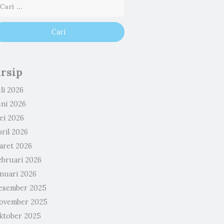
rsip
li 2026
uni 2026
ei 2026
ril 2026
aret 2026
ebruari 2026
anuari 2026
esember 2025
ovember 2025
ktober 2025