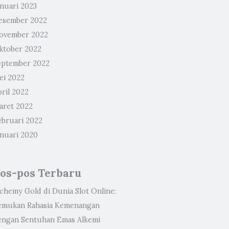
anuari 2023
esember 2022
ovember 2022
ktober 2022
eptember 2022
ei 2022
ril 2022
aret 2022
ebruari 2022
anuari 2020
os-pos Terbaru
lchemy Gold di Dunia Slot Online:
emukan Rahasia Kemenangan
engan Sentuhan Emas Alkemi