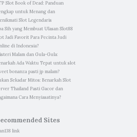
TP Slot Book of Dead: Panduan
engkap untuk Menang dan
enikmati Slot Legendaris
pa Sih yang Membuat Ulasan Slot88
ot Jadi Favorit Para Pecinta Judi
nline di Indonesia?
isteri Malam dan Gula-Gula:
enarkah Ada Waktu Tepat untuk slot
weet bonanza pasti jp malam?
ukan Sekadar Mitos: Benarkah Slot
erver Thailand Pasti Gacor dan
agaimana Cara Menyiasatinya?
ecommended Sites
an138 link