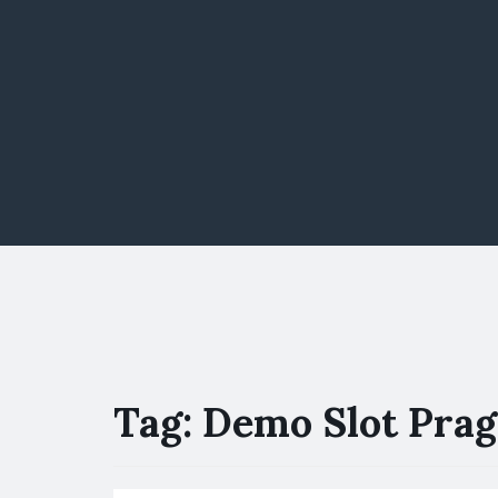
Tag:
Demo Slot Prag