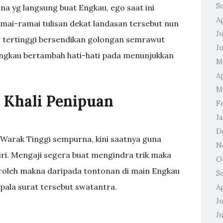
S
na yg langsung buat Engkau, ego saat ini
A
mai-ramai tulisan dekat landasan tersebut nun
Ju
r tertinggi bersendikan golongan semrawut
J
Engkau bertambah hati-hati pada menunjukkan
M
A
M
 Khali Penipuan
F
J
D
t Warak Tinggi sempurna, kini saatnya guna
N
iri. Mengaji segera buat mengindra trik maka
O
oleh makna daripada tontonan di main Engkau
S
epala surat tersebut swatantra.
A
Ju
n
J