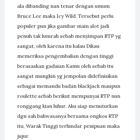
ala dibanding nan tenar dengan umum
Bruce Lee maka Icy Wild. Tersebut perlu
populer pun jika gambar main slot jadi
penuh tak lumrah sebab menyimpan RTP yg
sangat, oleh karena itu kalau Dikau
memeriksa pengembalian dengan tinggi
berasaskan gadaian Kamu oleh sebab itu
sangat mungkin yg jempolan didefinisikan
sebagai memandu badan blackjack maupun
roulette sebab berikut mempunyai RTP nun
ronggang kian luhur. Aku siap menuturkan
dgn sah bahwasanya bersama ongkos RTP
itu, Warak Tinggi terhindar penipuan maka
jujur.