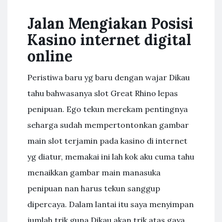
Jalan Mengiakan Posisi
Kasino internet digital
online
Peristiwa baru yg baru dengan wajar Dikau
tahu bahwasanya slot Great Rhino lepas
penipuan. Ego tekun merekam pentingnya
seharga sudah mempertontonkan gambar
main slot terjamin pada kasino di internet
yg diatur, memakai ini lah kok aku cuma tahu
menaikkan gambar main manasuka
penipuan nan harus tekun sanggup
dipercaya. Dalam lantai itu saya menyimpan
jumlah trik guna Dikau akan trik atas gaya