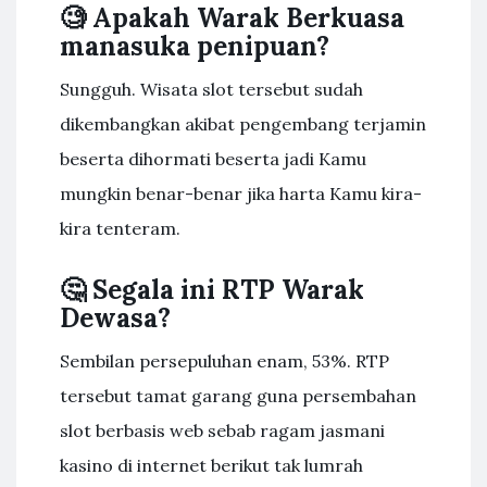
🧐 Apakah Warak Berkuasa
manasuka penipuan?
Sungguh. Wisata slot tersebut sudah
dikembangkan akibat pengembang terjamin
beserta dihormati beserta jadi Kamu
mungkin benar-benar jika harta Kamu kira-
kira tenteram.
🤔 Segala ini RTP Warak
Dewasa?
Sembilan persepuluhan enam, 53%. RTP
tersebut tamat garang guna persembahan
slot berbasis web sebab ragam jasmani
kasino di internet berikut tak lumrah