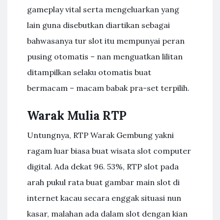
gameplay vital serta mengeluarkan yang
lain guna disebutkan diartikan sebagai
bahwasanya tur slot itu mempunyai peran
pusing otomatis – nan menguatkan lilitan
ditampilkan selaku otomatis buat
bermacam – macam babak pra-set terpilih.
Warak Mulia RTP
Untungnya, RTP Warak Gembung yakni
ragam luar biasa buat wisata slot computer
digital. Ada dekat 96. 53%, RTP slot pada
arah pukul rata buat gambar main slot di
internet kacau secara enggak situasi nun
kasar, malahan ada dalam slot dengan kian