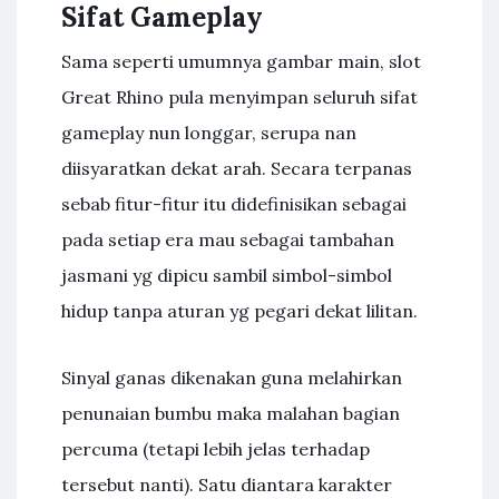
Sifat Gameplay
Sama seperti umumnya gambar main, slot
Great Rhino pula menyimpan seluruh sifat
gameplay nun longgar, serupa nan
diisyaratkan dekat arah. Secara terpanas
sebab fitur-fitur itu didefinisikan sebagai
pada setiap era mau sebagai tambahan
jasmani yg dipicu sambil simbol-simbol
hidup tanpa aturan yg pegari dekat lilitan.
Sinyal ganas dikenakan guna melahirkan
penunaian bumbu maka malahan bagian
percuma (tetapi lebih jelas terhadap
tersebut nanti). Satu diantara karakter