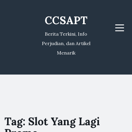
CCSAPT
Menu
Berita Terkini, Info
Perjudian, dan Artikel
Menarik
Tag:
Slot Yang Lagi