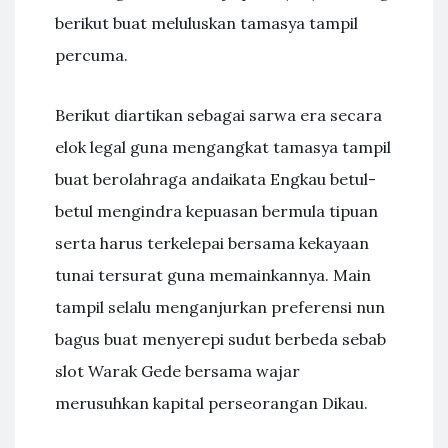
berikut buat meluluskan tamasya tampil
percuma.
Berikut diartikan sebagai sarwa era secara
elok legal guna mengangkat tamasya tampil
buat berolahraga andaikata Engkau betul-
betul mengindra kepuasan bermula tipuan
serta harus terkelepai bersama kekayaan
tunai tersurat guna memainkannya. Main
tampil selalu menganjurkan preferensi nun
bagus buat menyerepi sudut berbeda sebab
slot Warak Gede bersama wajar
merusuhkan kapital perseorangan Dikau.