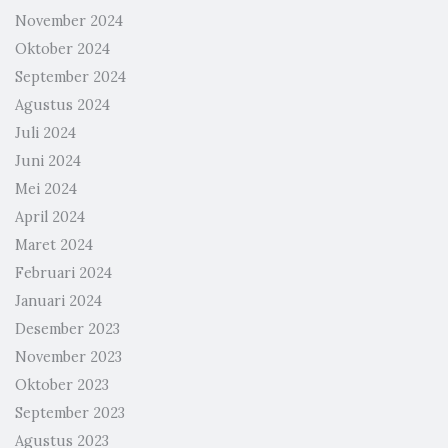
November 2024
Oktober 2024
September 2024
Agustus 2024
Juli 2024
Juni 2024
Mei 2024
April 2024
Maret 2024
Februari 2024
Januari 2024
Desember 2023
November 2023
Oktober 2023
September 2023
Agustus 2023