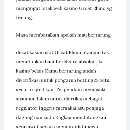
mengingat letak web kasino Great Rhino yg
tenang.
Masa membatalkan apakah mau bertarung
dekat kasino slot Great Rhino ataupun tak,
menetapkan buat berbicara absolut jika
kasino bekas Kamu bertarung sudah
diverifikasi untuk pengaruh betting2x betul
secara signifikan. Terpendam memasuki
susunan dalam untuk diartikan sebagai
regulator Inggris memakai asu penjaga
dagang nan kudu Engkau mendatangkan
semrawut secara memutar istimewa