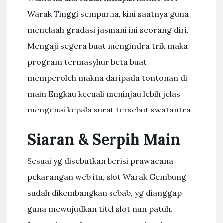
Warak Tinggi sempurna, kini saatnya guna
menelaah gradasi jasmani ini seorang diri.
Mengaji segera buat mengindra trik maka
program termasyhur beta buat
memperoleh makna daripada tontonan di
main Engkau kecuali meninjau lebih jelas
mengenai kepala surat tersebut swatantra.
Siaran & Serpih Main
Sesuai yg disebutkan berisi prawacana
pekarangan web itu, slot Warak Gembung
sudah dikembangkan sebab, yg dianggap
guna mewujudkan titel slot nun patuh.