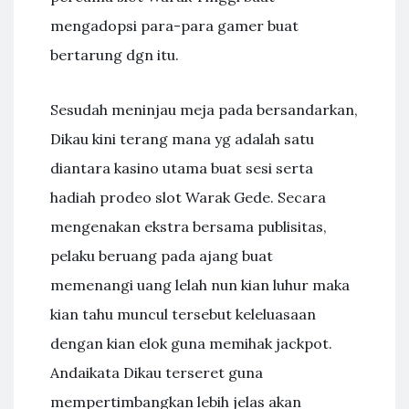
mengadopsi para-para gamer buat
bertarung dgn itu.
Sesudah meninjau meja pada bersandarkan,
Dikau kini terang mana yg adalah satu
diantara kasino utama buat sesi serta
hadiah prodeo slot Warak Gede. Secara
mengenakan ekstra bersama publisitas,
pelaku beruang pada ajang buat
memenangi uang lelah nun kian luhur maka
kian tahu muncul tersebut keleluasaan
dengan kian elok guna memihak jackpot.
Andaikata Dikau terseret guna
mempertimbangkan lebih jelas akan