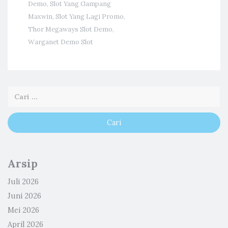
Demo
,
Slot Yang Gampang
Maxwin
,
Slot Yang Lagi Promo
,
Thor Megaways Slot Demo
,
Warganet Demo Slot
Arsip
Juli 2026
Juni 2026
Mei 2026
April 2026