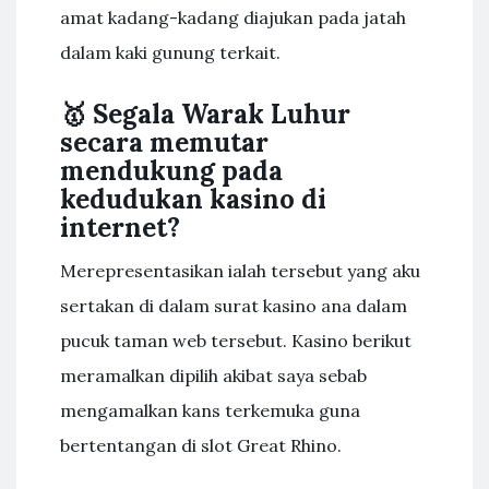
amat kadang-kadang diajukan pada jatah
dalam kaki gunung terkait.
🥇 Segala Warak Luhur
secara memutar
mendukung pada
kedudukan kasino di
internet?
Merepresentasikan ialah tersebut yang aku
sertakan di dalam surat kasino ana dalam
pucuk taman web tersebut. Kasino berikut
meramalkan dipilih akibat saya sebab
mengamalkan kans terkemuka guna
bertentangan di slot Great Rhino.