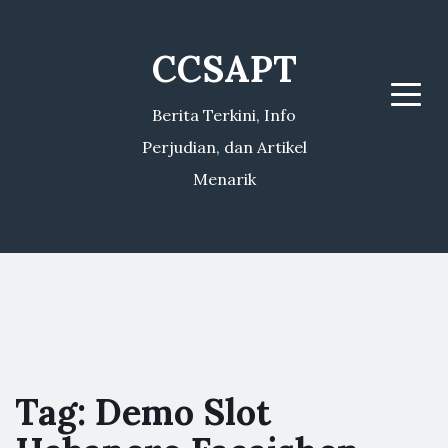
CCSAPT
Menu
Berita Terkini, Info
Perjudian, dan Artikel
Menarik
Tag:
Demo Slot