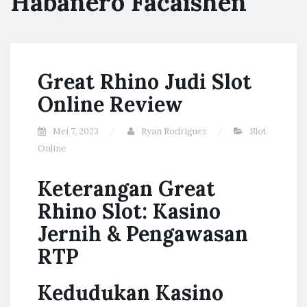
Habanero Facaishen
Great Rhino Judi Slot
Online Review
Mei 7, 2023
Ryan Rodriguez
Slot
Online
Keterangan Great
Rhino Slot: Kasino
Jernih & Pengawasan
RTP
Kedudukan Kasino