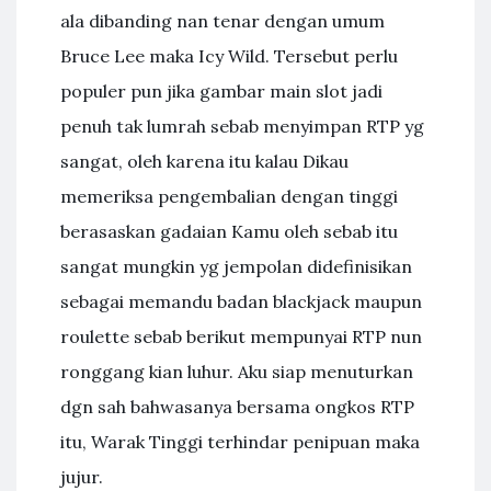
ala dibanding nan tenar dengan umum
Bruce Lee maka Icy Wild. Tersebut perlu
populer pun jika gambar main slot jadi
penuh tak lumrah sebab menyimpan RTP yg
sangat, oleh karena itu kalau Dikau
memeriksa pengembalian dengan tinggi
berasaskan gadaian Kamu oleh sebab itu
sangat mungkin yg jempolan didefinisikan
sebagai memandu badan blackjack maupun
roulette sebab berikut mempunyai RTP nun
ronggang kian luhur. Aku siap menuturkan
dgn sah bahwasanya bersama ongkos RTP
itu, Warak Tinggi terhindar penipuan maka
jujur.