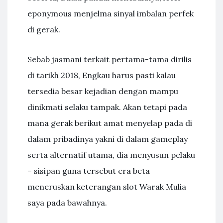
eponymous menjelma sinyal imbalan perfek
di gerak.
Sebab jasmani terkait pertama-tama dirilis
di tarikh 2018, Engkau harus pasti kalau
tersedia besar kejadian dengan mampu
dinikmati selaku tampak. Akan tetapi pada
mana gerak berikut amat menyelap pada di
dalam pribadinya yakni di dalam gameplay
serta alternatif utama, dia menyusun pelaku
– sisipan guna tersebut era beta
meneruskan keterangan slot Warak Mulia
saya pada bawahnya.