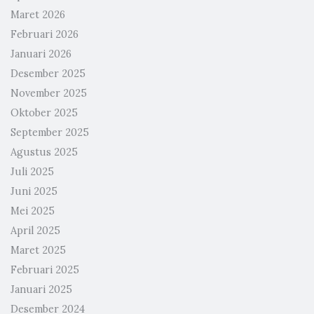
Maret 2026
Februari 2026
Januari 2026
Desember 2025
November 2025
Oktober 2025
September 2025
Agustus 2025
Juli 2025
Juni 2025
Mei 2025
April 2025
Maret 2025
Februari 2025
Januari 2025
Desember 2024