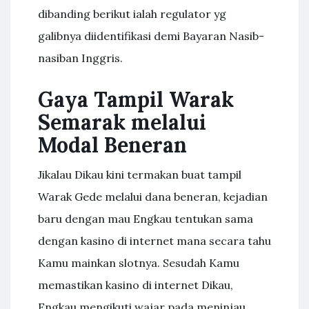
dibanding berikut ialah regulator yg
galibnya diidentifikasi demi Bayaran Nasib-
nasiban Inggris.
Gaya Tampil Warak
Semarak melalui
Modal Beneran
Jikalau Dikau kini termakan buat tampil
Warak Gede melalui dana beneran, kejadian
baru dengan mau Engkau tentukan sama
dengan kasino di internet mana secara tahu
Kamu mainkan slotnya. Sesudah Kamu
memastikan kasino di internet Dikau,
Engkau mengikuti wajar pada meninjau