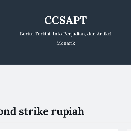
CCSAPT
Berita Terkini, Info Perjudian, dan Artikel
Menarik
ond strike rupiah