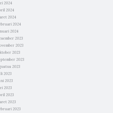
ei 2024
ril 2024
aret 2024
ebruari 2024
anuari 2024
esember 2023
ovember 2023
ktober 2023
eptember 2023
gustus 2023
li 2023
uni 2023
ei 2023
ril 2023
aret 2023
ebruari 2023