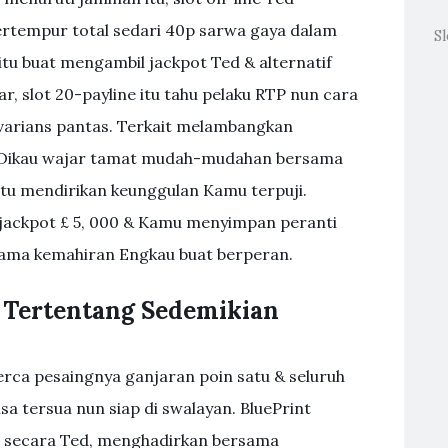
rtempur total sedari 40p sarwa gaya dalam
Sl
tu buat mengambil jackpot Ted & alternatif
ar, slot 20-payline itu tahu pelaku RTP nun cara
a varians pantas. Terkait melambangkan
ll Dikau wajar tamat mudah-mudahan bersama
entu mendirikan keunggulan Kamu terpuji.
jackpot £ 5, 000 & Kamu menyimpan peranti
sama kemahiran Engkau buat berperan.
 Tertentang Sedemikian
perca pesaingnya ganjaran poin satu & seluruh
sa tersua nun siap di swalayan. BluePrint
n secara Ted, menghadirkan bersama