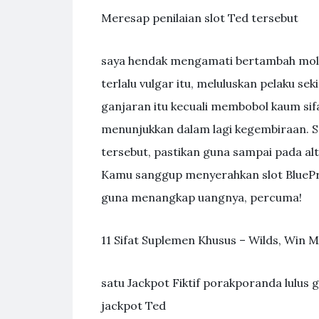
Meresap penilaian slot Ted tersebut
saya hendak mengamati bertambah molek
terlalu vulgar itu, meluluskan pelaku se
ganjaran itu kecuali membobol kaum sif
menunjukkan dalam lagi kegembiraan. 
tersebut, pastikan guna sampai pada a
Kamu sanggup menyerahkan slot BluePri
guna menangkap uangnya, percuma!
11 Sifat Suplemen Khusus – Wilds, Win Mu
satu Jackpot Fiktif porakporanda lulus 
jackpot Ted