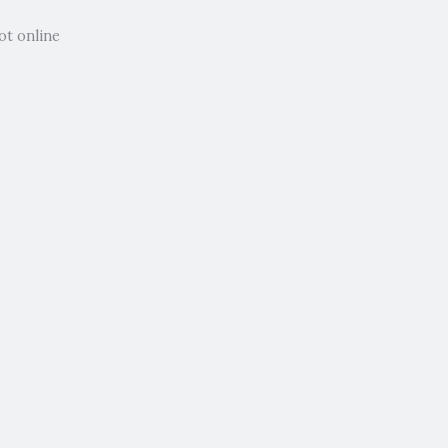
ot online