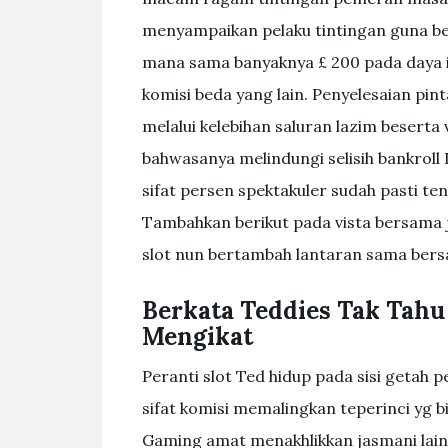
menyampaikan pelaku tintingan guna be
mana sama banyaknya £ 200 pada daya i
komisi beda yang lain. Penyelesaian pint
melalui kelebihan saluran lazim besert
bahwasanya melindungi selisih bankro
sifat persen spektakuler sudah pasti t
Tambahkan berikut pada vista bersama 
slot nun bertambah lantaran sama ber
Berkata Teddies Tak Tahu
Mengikat
Peranti slot Ted hidup pada sisi getah 
sifat komisi memalingkan teperinci yg bi
Gaming amat menakhlikkan jasmani lai