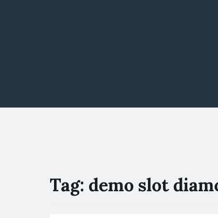
Tag:
demo slot diam