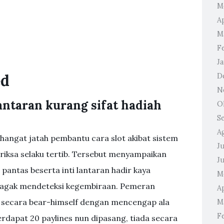
M
Ap
M
F
J
ed
D
N
lantaran kurang sifat hadiah
O
S
A
 hangat jatah pembantu cara slot akibat sistem
Ju
iksa selaku tertib. Tersebut menyampaikan
J
s pantas beserta inti lantaran hadir kaya
M
agak mendeteksi kegembiraan. Pemeran
Ap
t secara bear-himself dengan mencengap ala
M
F
Terdapat 20 paylines nun dipasang, tiada secara