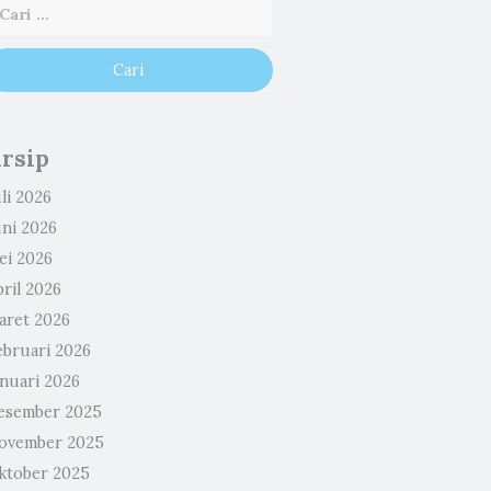
rsip
li 2026
uni 2026
ei 2026
ril 2026
aret 2026
ebruari 2026
anuari 2026
esember 2025
ovember 2025
ktober 2025