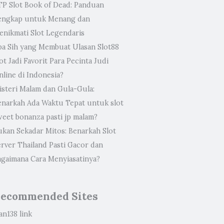
TP Slot Book of Dead: Panduan
engkap untuk Menang dan
enikmati Slot Legendaris
pa Sih yang Membuat Ulasan Slot88
ot Jadi Favorit Para Pecinta Judi
nline di Indonesia?
isteri Malam dan Gula-Gula:
enarkah Ada Waktu Tepat untuk slot
weet bonanza pasti jp malam?
ukan Sekadar Mitos: Benarkah Slot
erver Thailand Pasti Gacor dan
agaimana Cara Menyiasatinya?
ecommended Sites
an138 link