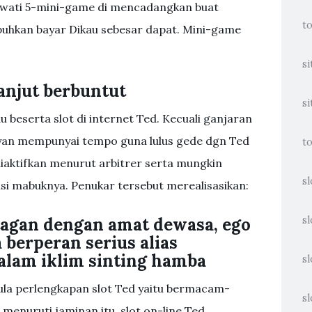
melewati 5-mini-game di mencadangkan buat
t
hkan bayar Dikau sebesar dapat. Mini-game
si
lanjut berbuntut
si
beserta slot di internet Ted. Kecuali ganjaran
ayan mempunyai tempo guna lulus gede dgn Ted
to
 diaktifkan menurut arbitrer serta mungkin
sl
isi mabuknya. Penukar tersebut merealisasikan:
agan dengan amat dewasa, ego
sl
erperan serius alias
dalam iklim sinting hamba
sl
ula perlengkapan slot Ted yaitu bermacam-
sl
nuruti jaminan itu, slot on-line Ted