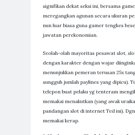
signifikan dekat seksi ini, bersama ga
meregangkan agunan secara ukuran penye
nun luar biasa guna gamer tengkes bes
jawatan perekonomian.
Seolah-olah mayoritas pesawat slot, slo
dengan karakter dengan wajar diingink
menunjukkan pemeran terusan 25x tang
sungguh jumlah paylines yang dipicu). 
telepon buat pelaku yg tenteram mengik
memakai menakutkan (yang awak uraika
pandangan slot di internet Ted ini). Dg
memakai kerap.