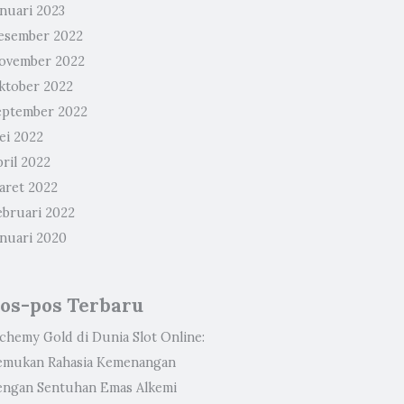
anuari 2023
esember 2022
ovember 2022
ktober 2022
eptember 2022
ei 2022
ril 2022
aret 2022
ebruari 2022
anuari 2020
os-pos Terbaru
lchemy Gold di Dunia Slot Online:
emukan Rahasia Kemenangan
engan Sentuhan Emas Alkemi