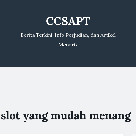
CCSAPT
Berita Terkini, Info Perjudian, dan Artikel
Menarik
 slot yang mudah menang