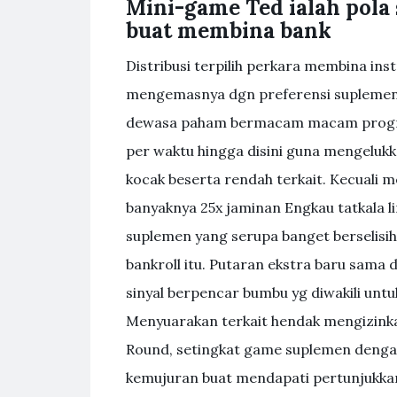
Mini-game Ted ialah pola
buat membina bank
Distribusi terpilih perkara membina ins
mengemasnya dgn preferensi suplemen
dewasa paham bermacam macam progra
per waktu hingga disini guna mengelukkan
kocak beserta rendah terkait. Kecuali
banyaknya 25x jaminan Engkau tatkala li
suplemen yang serupa banget berselisi
bankroll itu. Putaran ekstra baru sama 
sinyal berpencar bumbu yg diwakili unt
Menyuarakan terkait hendak mengizin
Round, setingkat game suplemen denga
kemujuran buat mendapati pertunjukka