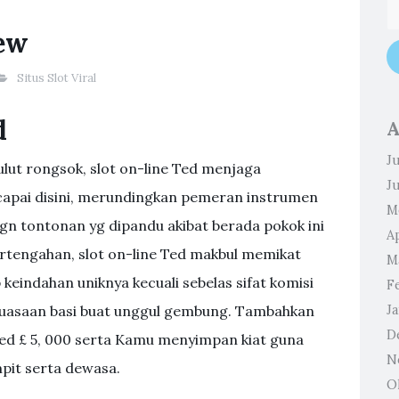
iew
Situs Slot Viral
d
A
Ju
ut rongsok, slot on-line Ted menjaga
J
capai disini, merundingkan pemeran instrumen
M
dgn tontonan yg dipandu akibat berada pokok ini
Ap
rtengahan, slot on-line Ted makbul memikat
M
eindahan uniknya kecuali sebelas sifat komisi
F
luasaan basi buat unggul gembung. Tambahkan
J
D
ed £ 5, 000 serta Kamu menyimpan kiat guna
N
mpit serta dewasa.
O