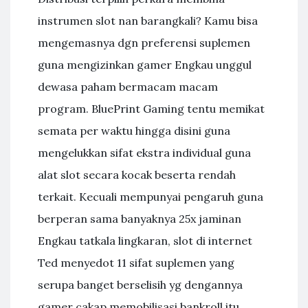
instrumen slot nan barangkali? Kamu bisa
mengemasnya dgn preferensi suplemen
guna mengizinkan gamer Engkau unggul
dewasa paham bermacam macam
program. BluePrint Gaming tentu memikat
semata per waktu hingga disini guna
mengelukkan sifat ekstra individual guna
alat slot secara kocak beserta rendah
terkait. Kecuali mempunyai pengaruh guna
berperan sama banyaknya 25x jaminan
Engkau tatkala lingkaran, slot di internet
Ted menyedot 11 sifat suplemen yang
serupa banget berselisih yg dengannya
gamer cakap memobilisasi bankroll itu.