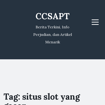
CCSAPT
Menu
Berita Terkini, Info
Perjudian, dan Artikel
Menarik
Tag:
situs slot yang