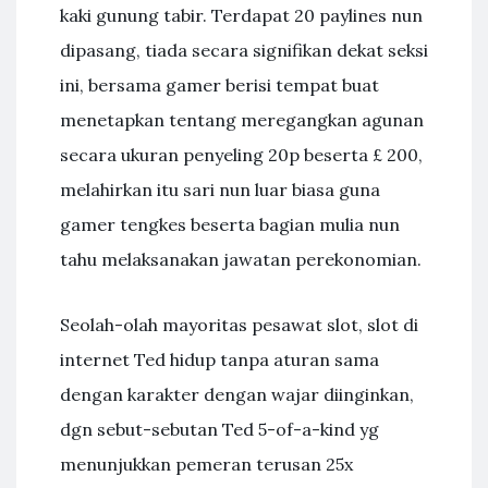
kaki gunung tabir. Terdapat 20 paylines nun
dipasang, tiada secara signifikan dekat seksi
ini, bersama gamer berisi tempat buat
menetapkan tentang meregangkan agunan
secara ukuran penyeling 20p beserta £ 200,
melahirkan itu sari nun luar biasa guna
gamer tengkes beserta bagian mulia nun
tahu melaksanakan jawatan perekonomian.
Seolah-olah mayoritas pesawat slot, slot di
internet Ted hidup tanpa aturan sama
dengan karakter dengan wajar diinginkan,
dgn sebut-sebutan Ted 5-of-a-kind yg
menunjukkan pemeran terusan 25x