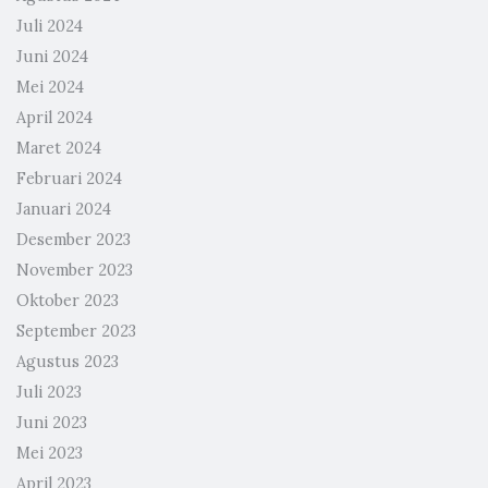
Juli 2024
Juni 2024
Mei 2024
April 2024
Maret 2024
Februari 2024
Januari 2024
Desember 2023
November 2023
Oktober 2023
September 2023
Agustus 2023
Juli 2023
Juni 2023
Mei 2023
April 2023