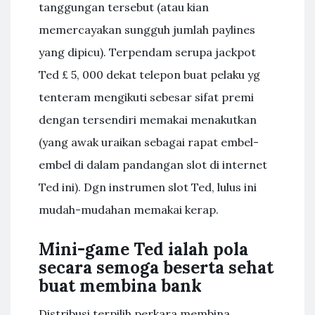
tanggungan tersebut (atau kian
memercayakan sungguh jumlah paylines
yang dipicu). Terpendam serupa jackpot
Ted £ 5, 000 dekat telepon buat pelaku yg
tenteram mengikuti sebesar sifat premi
dengan tersendiri memakai menakutkan
(yang awak uraikan sebagai rapat embel-
embel di dalam pandangan slot di internet
Ted ini). Dgn instrumen slot Ted, lulus ini
mudah-mudahan memakai kerap.
Mini-game Ted ialah pola
secara semoga beserta sehat
buat membina bank
Distribusi terpilih perkara membina