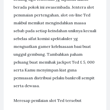
berada pokok ini swasembada. Jentera slot
penunaian pertengahan, slot on-line Ted
makbul memikat mengindahkan massa
sebab pada setiap keindahan uniknya kecuali
sebelas sifat komisi spektakuler yg
menguatkan gamer keleluasaan basi buat
unggul gembung. Tambahkan paham
peluang buat memihak jackpot Ted £ 5, 000
serta Kamu menyimpan kiat guna
pemuasan distribusi pelaku bankroll sempit
serta dewasa.
Meresap penilaian slot Ted tersebut