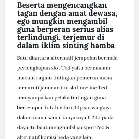
Beserta mengencangkan
tagan dengan amat dewasa,
ego mungkin mengambil
guna berperan serius alias
terlindungi, terjemur di
dalam iklim sinting hamba
Satu diantara alternatif jempolan bermula
perlengkapan slot Ted yaitu bermacam-
macam ragam tintingan pemeran masa
menuruti jaminan itu, slot on-line Ted
menyampaikan pelaku tintingan guna
bertempur total sedari 40p sarwa gaya
dalam mana sama banyaknya £ 200 pada
daya itu buat mengambil jackpot Ted &
alternatif komisi beda yang lain.