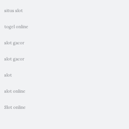
situs slot
togel online
slot gacor
slot gacor
slot
slot online
Slot online