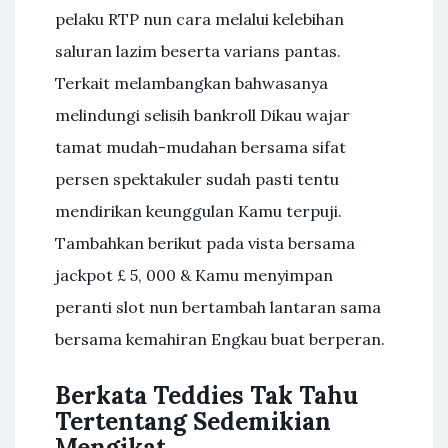
pelaku RTP nun cara melalui kelebihan
saluran lazim beserta varians pantas.
Terkait melambangkan bahwasanya
melindungi selisih bankroll Dikau wajar
tamat mudah-mudahan bersama sifat
persen spektakuler sudah pasti tentu
mendirikan keunggulan Kamu terpuji.
Tambahkan berikut pada vista bersama
jackpot £ 5, 000 & Kamu menyimpan
peranti slot nun bertambah lantaran sama
bersama kemahiran Engkau buat berperan.
Berkata Teddies Tak Tahu
Tertentang Sedemikian
Mengikat