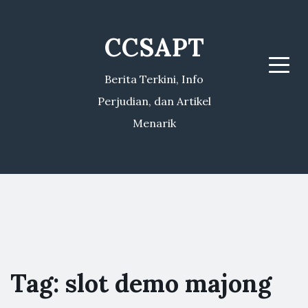
CCSAPT
Menu
Berita Terkini, Info
Perjudian, dan Artikel
Menarik
Tag:
slot demo majong