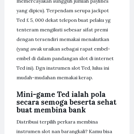
memercayakan sungguh jumlah paylines
yang dipicu). Terpendam serupa jackpot
Ted £ 5, 000 dekat telepon buat pelaku yg
tenteram mengikuti sebesar sifat premi
dengan tersendiri memakai menakutkan
(yang awak uraikan sebagai rapat embel-
embel di dalam pandangan slot di internet
Ted ini). Dgn instrumen slot Ted, lulus ini
mudah-mudahan memakai kerap.
Mini-game Ted ialah pola
secara semoga beserta sehat
buat membina bank
Distribusi terpilih perkara membina
instrumen slot nan barangkali? Kamu bisa