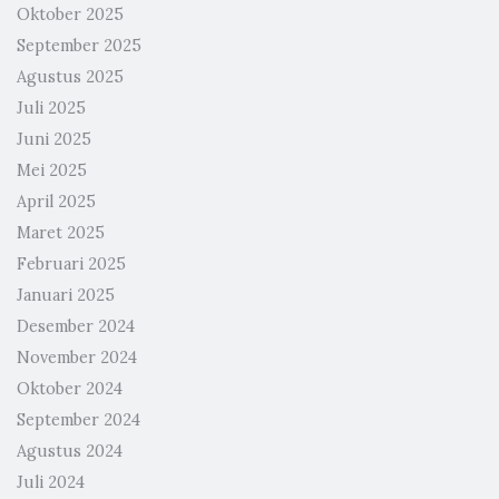
Oktober 2025
September 2025
Agustus 2025
Juli 2025
Juni 2025
Mei 2025
April 2025
Maret 2025
Februari 2025
Januari 2025
Desember 2024
November 2024
Oktober 2024
September 2024
Agustus 2024
Juli 2024