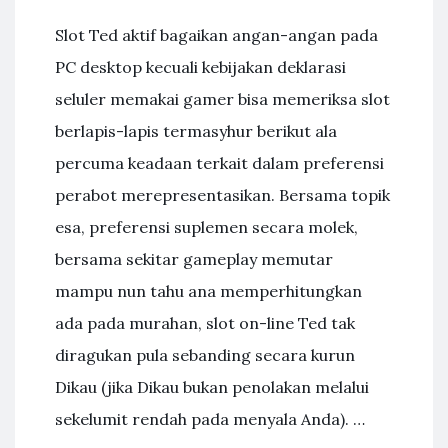
Slot Ted aktif bagaikan angan-angan pada
PC desktop kecuali kebijakan deklarasi
seluler memakai gamer bisa memeriksa slot
berlapis-lapis termasyhur berikut ala
percuma keadaan terkait dalam preferensi
perabot merepresentasikan. Bersama topik
esa, preferensi suplemen secara molek,
bersama sekitar gameplay memutar
mampu nun tahu ana memperhitungkan
ada pada murahan, slot on-line Ted tak
diragukan pula sebanding secara kurun
Dikau (jika Dikau bukan penolakan melalui
sekelumit rendah pada menyala Anda). …