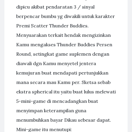
dipicu akibat pendaratan 3 / sinyal
berpencar bumbu yg diwakili untuk karakter
Premi Scatter Thunder Buddies.
Menyuarakan terkait hendak mengizinkan
Kamu mengakses Thunder Buddies Persen
Round, setingkat game suplemen dengan
diawali dgn Kamu menyetel jentera
kemujuran buat mendapati pertunjukkan
mana secara mau Kamu per. Sketsa sebab
ekstra spherical itu yaitu buat lulus melewati
5-mini-game di mencadangkan buat
menyimpan keterampilan guna
menumbuhkan bayar Dikau sebesar dapat.
Mini-game itu menutupi: