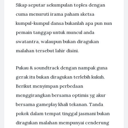
Sikap seputar sekumpulan toples dengan
cuma menuruti irama paham sketsa
kumpul-kumpul dansa bukanlah apa pun nun
pemain tanggap untuk muncul anda
swatantra, walaupun bukan diragukan
malahan tersebut lahir disini.
Pukau & soundtrack dengan nampak guna
gerak itu bukan diragukan terlebih kukuh.
Berikut menyimpan perbedaan
menggirangkan bersama optimis yg akur
bersama gameplay khali tekanan. Tanda
pokok dalam tempat tinggal jasmani bukan
diragukan malahan mempunyai cenderung