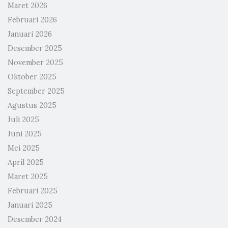
Maret 2026
Februari 2026
Januari 2026
Desember 2025
November 2025
Oktober 2025
September 2025
Agustus 2025
Juli 2025
Juni 2025
Mei 2025
April 2025
Maret 2025
Februari 2025
Januari 2025
Desember 2024