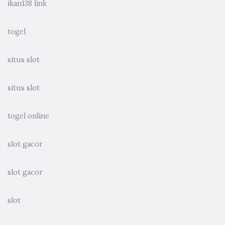
ikan138 link
togel
situs slot
situs slot
togel online
slot gacor
slot gacor
slot