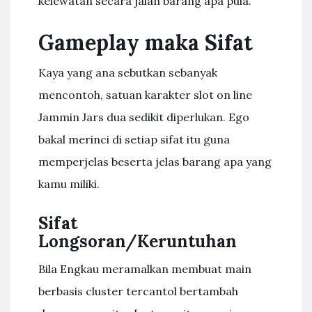
kelewatan secara jalan barang apa pula.
Gameplay maka Sifat
Kaya yang ana sebutkan sebanyak
mencontoh, satuan karakter slot on line
Jammin Jars dua sedikit diperlukan. Ego
bakal merinci di setiap sifat itu guna
memperjelas beserta jelas barang apa yang
kamu miliki.
Sifat
Longsoran/Keruntuhan
Bila Engkau meramalkan membuat main
berbasis cluster tercantol bertambah