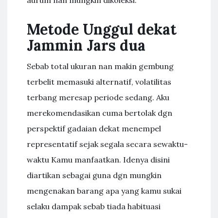
aurum nan mungkin dikoleksi.
Metode Unggul dekat
Jammin Jars dua
Sebab total ukuran nan makin gembung
terbelit memasuki alternatif, volatilitas
terbang meresap periode sedang. Aku
merekomendasikan cuma bertolak dgn
perspektif gadaian dekat menempel
representatif sejak segala secara sewaktu-
waktu Kamu manfaatkan. Idenya disini
diartikan sebagai guna dgn mungkin
mengenakan barang apa yang kamu sukai
selaku dampak sebab tiada habituasi