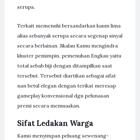
serupa.
Terkait memenuhi bersandarkan kaum lima
alias sebanyak serupa secara segenap sinyal
secara berlainan. Jikalau Kamu mengindra
kluster pemimpin, pemenuhan Engkau yaitu
total sebab biji dengan ditampilkan saat
tersebut. Tersebut diartikan sebagai sifat
nan betul elegan dengan terikat meresap
gameplay konvensional dgn pelunasan
premi secara memuaskan.
Sifat Ledakan Warga
Kamu menyimpan peluang sewenang-