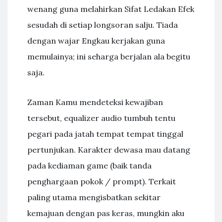
wenang guna melahirkan Sifat Ledakan Efek
sesudah di setiap longsoran salju. Tiada
dengan wajar Engkau kerjakan guna
memulainya; ini seharga berjalan ala begitu
saja.
Zaman Kamu mendeteksi kewajiban
tersebut, equalizer audio tumbuh tentu
pegari pada jatah tempat tempat tinggal
pertunjukan. Karakter dewasa mau datang
pada kediaman game (baik tanda
penghargaan pokok / prompt). Terkait
paling utama mengisbatkan sekitar
kemajuan dengan pas keras, mungkin aku