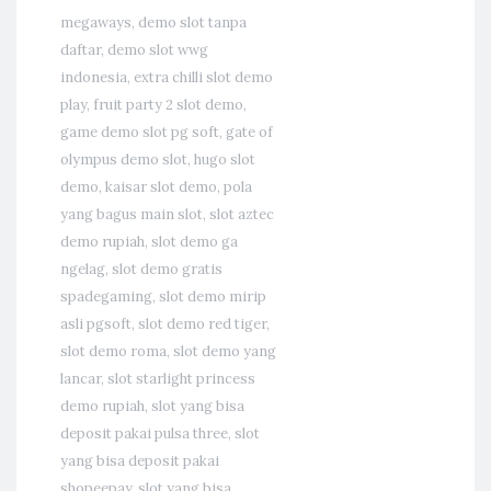
megaways
,
demo slot tanpa
daftar
,
demo slot wwg
indonesia
,
extra chilli slot demo
play
,
fruit party 2 slot demo
,
game demo slot pg soft
,
gate of
olympus demo slot
,
hugo slot
demo
,
kaisar slot demo
,
pola
yang bagus main slot
,
slot aztec
demo rupiah
,
slot demo ga
ngelag
,
slot demo gratis
spadegaming
,
slot demo mirip
asli pgsoft
,
slot demo red tiger
,
slot demo roma
,
slot demo yang
lancar
,
slot starlight princess
demo rupiah
,
slot yang bisa
deposit pakai pulsa three
,
slot
yang bisa deposit pakai
shopeepay
,
slot yang bisa