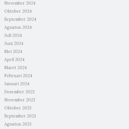
November 2024
Oktober 2024
September 2024
Agustus 2024
Juli 2024
Juni 2024
Mei 2024
April 2024
Maret 2024
Februari 2024
Januari 2024
Desember 2023
November 2023
Oktober 2023
September 2023
Agustus 2023