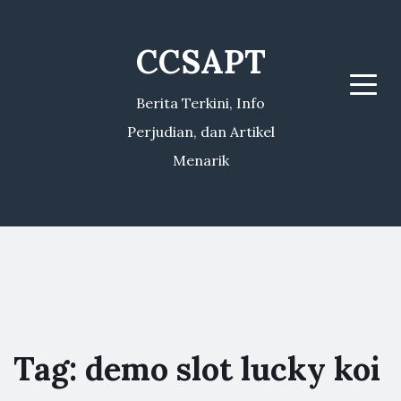
CCSAPT
Menu
Berita Terkini, Info
Perjudian, dan Artikel
Menarik
Tag:
demo slot lucky koi