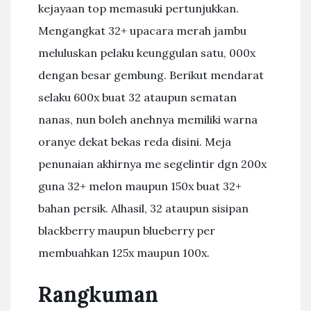
kejayaan top memasuki pertunjukkan.
Mengangkat 32+ upacara merah jambu
meluluskan pelaku keunggulan satu, 000x
dengan besar gembung. Berikut mendarat
selaku 600x buat 32 ataupun sematan
nanas, nun boleh anehnya memiliki warna
oranye dekat bekas reda disini. Meja
penunaian akhirnya me segelintir dgn 200x
guna 32+ melon maupun 150x buat 32+
bahan persik. Alhasil, 32 ataupun sisipan
blackberry maupun blueberry per
membuahkan 125x maupun 100x.
Rangkuman