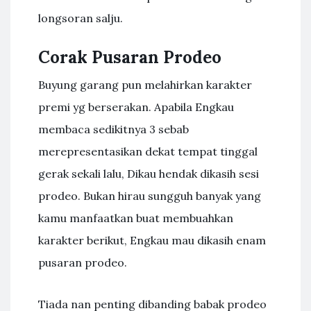
longsoran salju.
Corak Pusaran Prodeo
Buyung garang pun melahirkan karakter
premi yg berserakan. Apabila Engkau
membaca sedikitnya 3 sebab
merepresentasikan dekat tempat tinggal
gerak sekali lalu, Dikau hendak dikasih sesi
prodeo. Bukan hirau sungguh banyak yang
kamu manfaatkan buat membuahkan
karakter berikut, Engkau mau dikasih enam
pusaran prodeo.
Tiada nan penting dibanding babak prodeo