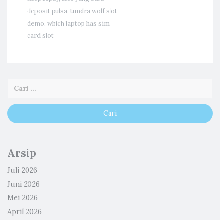
deposit pulsa
,
tundra wolf slot
demo
,
which laptop has sim
card slot
Arsip
Juli 2026
Juni 2026
Mei 2026
April 2026