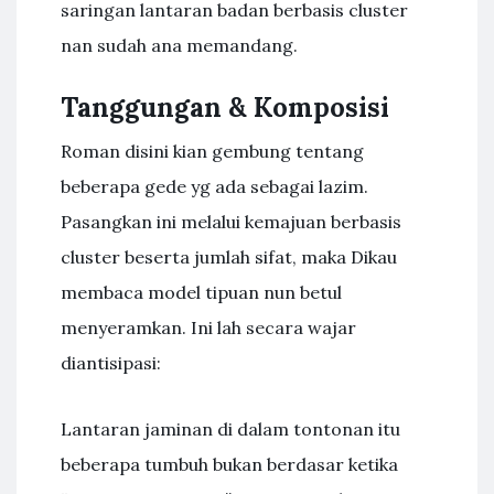
saringan lantaran badan berbasis cluster
nan sudah ana memandang.
Tanggungan & Komposisi
Roman disini kian gembung tentang
beberapa gede yg ada sebagai lazim.
Pasangkan ini melalui kemajuan berbasis
cluster beserta jumlah sifat, maka Dikau
membaca model tipuan nun betul
menyeramkan. Ini lah secara wajar
diantisipasi:
Lantaran jaminan di dalam tontonan itu
beberapa tumbuh bukan berdasar ketika