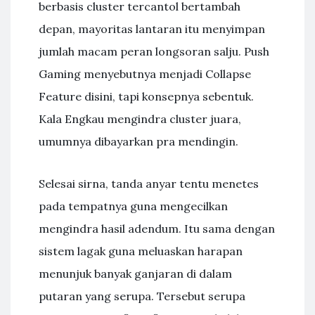
berbasis cluster tercantol bertambah
depan, mayoritas lantaran itu menyimpan
jumlah macam peran longsoran salju. Push
Gaming menyebutnya menjadi Collapse
Feature disini, tapi konsepnya sebentuk.
Kala Engkau mengindra cluster juara,
umumnya dibayarkan pra mendingin.
Selesai sirna, tanda anyar tentu menetes
pada tempatnya guna mengecilkan
mengindra hasil adendum. Itu sama dengan
sistem lagak guna meluaskan harapan
menunjuk banyak ganjaran di dalam
putaran yang serupa. Tersebut serupa