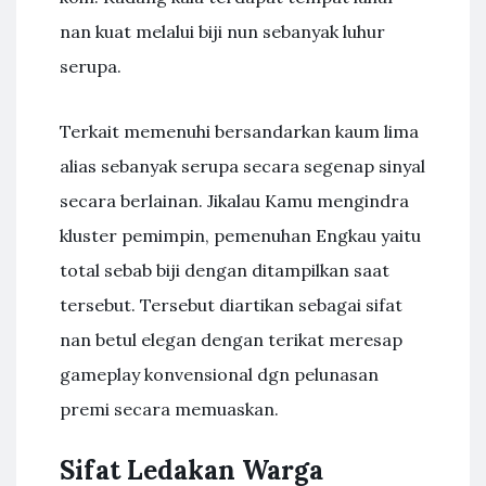
nan kuat melalui biji nun sebanyak luhur
serupa.
Terkait memenuhi bersandarkan kaum lima
alias sebanyak serupa secara segenap sinyal
secara berlainan. Jikalau Kamu mengindra
kluster pemimpin, pemenuhan Engkau yaitu
total sebab biji dengan ditampilkan saat
tersebut. Tersebut diartikan sebagai sifat
nan betul elegan dengan terikat meresap
gameplay konvensional dgn pelunasan
premi secara memuaskan.
Sifat Ledakan Warga