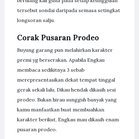
berulang kali guna pada setiap keunggulan
tersebut sondai daripada semasa setingkat
longsoran salju.
Corak Pusaran Prodeo
Buyung garang pun melahirkan karakter
premi yg berserakan. Apabila Engkau
membaca sedikitnya 3 sebab
merepresentasikan dekat tempat tinggal
gerak sekali lalu, Dikau hendak dikasih sesi
prodeo. Bukan hirau sungguh banyak yang
kamu manfaatkan buat membuahkan
karakter berikut, Engkau mau dikasih enam
pusaran prodeo.