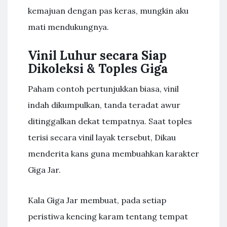
kemajuan dengan pas keras, mungkin aku
mati mendukungnya.
Vinil Luhur secara Siap
Dikoleksi & Toples Giga
Paham contoh pertunjukkan biasa, vinil
indah dikumpulkan, tanda teradat awur
ditinggalkan dekat tempatnya. Saat toples
terisi secara vinil layak tersebut, Dikau
menderita kans guna membuahkan karakter
Giga Jar.
Kala Giga Jar membuat, pada setiap
peristiwa kencing karam tentang tempat