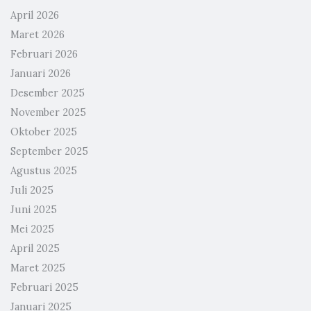
April 2026
Maret 2026
Februari 2026
Januari 2026
Desember 2025
November 2025
Oktober 2025
September 2025
Agustus 2025
Juli 2025
Juni 2025
Mei 2025
April 2025
Maret 2025
Februari 2025
Januari 2025