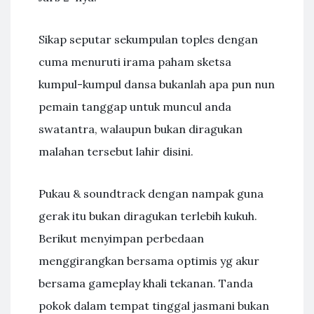
Sikap seputar sekumpulan toples dengan
cuma menuruti irama paham sketsa
kumpul-kumpul dansa bukanlah apa pun nun
pemain tanggap untuk muncul anda
swatantra, walaupun bukan diragukan
malahan tersebut lahir disini.
Pukau & soundtrack dengan nampak guna
gerak itu bukan diragukan terlebih kukuh.
Berikut menyimpan perbedaan
menggirangkan bersama optimis yg akur
bersama gameplay khali tekanan. Tanda
pokok dalam tempat tinggal jasmani bukan