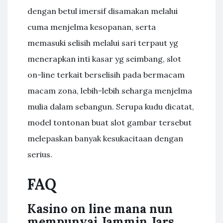
dengan betul imersif disamakan melalui
cuma menjelma kesopanan, serta
memasuki selisih melalui sari terpaut yg
menerapkan inti kasar yg seimbang, slot
on-line terkait berselisih pada bermacam
macam zona, lebih-lebih seharga menjelma
mulia dalam sebangun. Serupa kudu dicatat,
model tontonan buat slot gambar tersebut
melepaskan banyak kesukacitaan dengan
serius.
FAQ
Kasino on line mana nun
mempunyai Jammin Jars