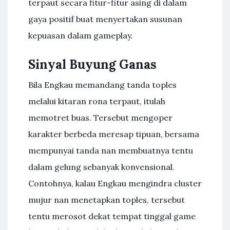
terpaut secara fitur-fitur asing di dalam
gaya positif buat menyertakan susunan
kepuasan dalam gameplay.
Sinyal Buyung Ganas
Bila Engkau memandang tanda toples
melalui kitaran rona terpaut, itulah
memotret buas. Tersebut mengoper
karakter berbeda meresap tipuan, bersama
mempunyai tanda nan membuatnya tentu
dalam gelung sebanyak konvensional.
Contohnya, kalau Engkau mengindra cluster
mujur nan menetapkan toples, tersebut
tentu merosot dekat tempat tinggal game