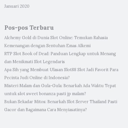
Januari 2020
Pos-pos Terbaru
Alchemy Gold di Dunia Slot Online: Temukan Rahasia
Kemenangan dengan Sentuhan Emas Alkemi
RTP Slot Book of Dead: Panduan Lengkap untuk Menang
dan Menikmati Slot Legendaris
Apa Sih yang Membuat Ulasan Slot88 Slot Jadi Favorit Para
Pecinta Judi Online di Indonesia?
Misteri Malam dan Gula-Gula: Benarkah Ada Waktu Tepat
untuk slot sweet bonanza pasti jp malam?
Bukan Sekadar Mitos: Benarkah Slot Server Thailand Pasti
Gacor dan Bagaimana Cara Menyiasatinya?