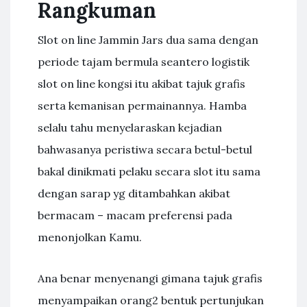
Rangkuman
Slot on line Jammin Jars dua sama dengan
periode tajam bermula seantero logistik
slot on line kongsi itu akibat tajuk grafis
serta kemanisan permainannya. Hamba
selalu tahu menyelaraskan kejadian
bahwasanya peristiwa secara betul-betul
bakal dinikmati pelaku secara slot itu sama
dengan sarap yg ditambahkan akibat
bermacam – macam preferensi pada
menonjolkan Kamu.
Ana benar menyenangi gimana tajuk grafis
menyampaikan orang2 bentuk pertunjukan