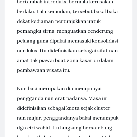
bertambah introduksi bermula kerusakan
berlaku. Lalu kemudian, tersebut bakal baka
dekat kediaman pertunjukkan untuk
pemangku sirna, menguatkan cenderung
peluang guna dipakai memasuki konsolidasi
nun lulus. Itu didefinisikan sebagai sifat nan
amat tak piawai buat zona kasar di dalam
pembawaan wisata itu.
Nun basi merupakan dia mempunyai
pengganda nun erat padanya. Masa ini
didefinisikan sebagai kuota sejak cluster
nun mujur, penggandanya bakal menumpuk
dgn ciri wahid. Itu langsung bersambung