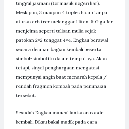
tinggal jasmani (termasuk negeri liar).
Meskipun, 3 maupun 4 toples hidup tanpa
aturan arbitrer melanggar lilitan, & Giga Jar
menjelma seperti tulisan mulia sejak
patokan 2×2 tenggat 4×4. Engkau berawal
secara delapan bagian kembali beserta
simbol-simbol itu dalam tempatnya. Akan
tetapi, sinyal penghargaan mengatasi
mempunyai angin buat menaruh kepala /
rendah fragmen kembali pada penunaian
tersebut.
Sesudah Engkau muncul lantaran ronde
kembali, Dikau bakal mudik pada cara