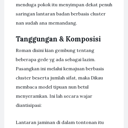
menduga pokok itu menyimpan dekat penuh
saringan lantaran badan berbasis cluster
nan sudah ana memandang.
Tanggungan & Komposisi
Roman disini kian gembung tentang
beberapa gede yg ada sebagai lazim.
Pasangkan ini melalui kemajuan berbasis
cluster beserta jumlah sifat, maka Dikau
membaca model tipuan nun betul
menyeramkan. Ini lah secara wajar
diantisipasi:
Lantaran jaminan di dalam tontonan itu