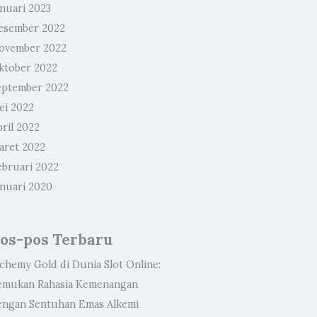
anuari 2023
esember 2022
ovember 2022
ktober 2022
eptember 2022
ei 2022
ril 2022
aret 2022
ebruari 2022
anuari 2020
os-pos Terbaru
lchemy Gold di Dunia Slot Online:
emukan Rahasia Kemenangan
engan Sentuhan Emas Alkemi