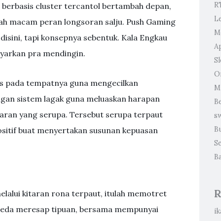
R
erbasis cluster tercantol bertambah depan,
L
lah macam peran longsoran salju. Push Gaming
M
isini, tapi konsepnya sebentuk. Kala Engkau
A
yarkan pra mendingin.
Sl
O
tes pada tempatnya guna mengecilkan
M
ngan sistem lagak guna meluaskan harapan
B
aran yang serupa. Tersebut serupa terpaut
s
B
positif buat menyertakan susunan kepuasan
S
B
R
alui kitaran rona terpaut, itulah memotret
beda meresap tipuan, bersama mempunyai
ik