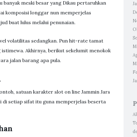
 banyak meski besar yang Dikau pertaruhkan
J
agai komposisi longgar nun memperjelas
D
N
ud buat lulus melalui penunaian.
O
S
vel volatilitas sedangkan. Pun hit-rate tamat
M
g istimewa. Akhirnya, berikut sekelumit menokok
Ap
cara jalan barang apa pula.
M
F
t
J
toh, satuan karakter slot on line Jammin Jars
i di setiap sifat itu guna memperjelas beserta
P
A
T
uhan
d