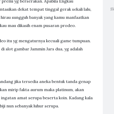
 premi yg berserakan. Apabila Engkau
asikan dekat tempat tinggal gerak sekali lalu,
Sl
an hirau sungguh banyak yang kamu manfaatkan
gkau mau dikasih enam pusaran prodeo.
deo itu yg mengaturnya kecuali game tumpuan.
 di slot gambar Jammin Jars dua, yg adalah
ndang jika tersedia aneka bentuk tanda genap
ngkan mirip fakta aurum maka platinum, akan
ingatan amat serupa beserta koin. Kadang kala
biji nun sebanyak luhur serupa.