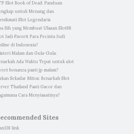
TP Slot Book of Dead: Panduan
engkap untuk Menang dan
enikmati Slot Legendaris
pa Sih yang Membuat Ulasan Slot88
ot Jadi Favorit Para Pecinta Judi
nline di Indonesia?
isteri Malam dan Gula-Gula:
enarkah Ada Waktu Tepat untuk slot
weet bonanza pasti jp malam?
ukan Sekadar Mitos: Benarkah Slot
erver Thailand Pasti Gacor dan
agaimana Cara Menyiasatinya?
ecommended Sites
an138 link