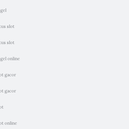
ogel
tus slot
tus slot
gel online
ot gacor
ot gacor
ot
ot online