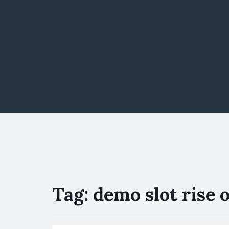
Tag:
demo slot rise