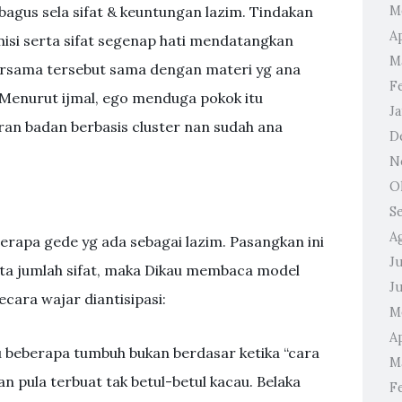
 bagus sela sifat & keuntungan lazim. Tindakan
M
Ap
misi serta sifat segenap hati mendatangkan
M
ersama tersebut sama dengan materi yg ana
F
 Menurut ijmal, ego menduga pokok itu
J
an badan berbasis cluster nan sudah ana
D
N
O
S
A
rapa gede yg ada sebagai lazim. Pasangkan ini
Ju
rta jumlah sifat, maka Dikau membaca model
J
ecara wajar diantisipasi:
M
Ap
u beberapa tumbuh bukan berdasar ketika “cara
M
 pula terbuat tak betul-betul kacau. Belaka
F