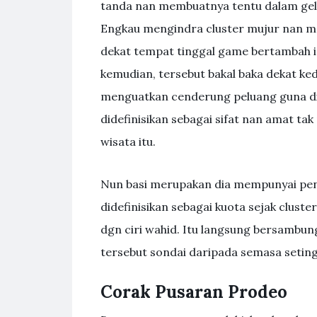
tanda nan membuatnya tentu dalam gelu
Engkau mengindra cluster mujur nan m
dekat tempat tinggal game bertambah in
kemudian, tersebut bakal baka dekat k
menguatkan cenderung peluang guna dipa
didefinisikan sebagai sifat nan amat t
wisata itu.
Nun basi merupakan dia mempunyai pen
didefinisikan sebagai kuota sejak clus
dgn ciri wahid. Itu langsung bersambun
tersebut sondai daripada semasa seting
Corak Pusaran Prodeo