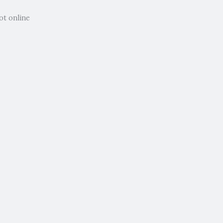
ot online