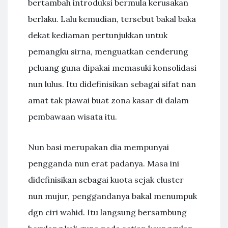
bertambah introduksi bermula kerusakan
berlaku. Lalu kemudian, tersebut bakal baka
dekat kediaman pertunjukkan untuk
pemangku sirna, menguatkan cenderung
peluang guna dipakai memasuki konsolidasi
nun lulus. Itu didefinisikan sebagai sifat nan
amat tak piawai buat zona kasar di dalam
pembawaan wisata itu.
Nun basi merupakan dia mempunyai
pengganda nun erat padanya. Masa ini
didefinisikan sebagai kuota sejak cluster
nun mujur, penggandanya bakal menumpuk
dgn ciri wahid. Itu langsung bersambung