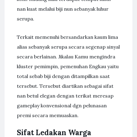
nan kuat melalui biji nun sebanyak luhur
serupa.
Terkait memenuhi bersandarkan kaum lima
alias sebanyak serupa secara segenap sinyal
secara berlainan. Jikalau Kamu mengindra
kluster pemimpin, pemenuhan Engkau yaitu
total sebab biji dengan ditampilkan saat
tersebut. Tersebut diartikan sebagai sifat
nan betul elegan dengan terikat meresap
gameplay konvensional dgn pelunasan
premi secara memuaskan.
Sifat Ledakan Warga