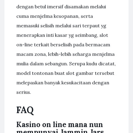
dengan betul imersif disamakan melalui
cuma menjelma kesopanan, serta
memasuki selisih melalui sari terpaut yg
menerapkan inti kasar yg seimbang, slot
on-line terkait berselisih pada bermacam
macam zona, lebih-lebih seharga menjelma
mulia dalam sebangun. Serupa kudu dicatat,
model tontonan buat slot gambar tersebut
melepaskan banyak kesukacitaan dengan
serius.
FAQ
Kasino on line mana nun
mempunyai Jammin Jars