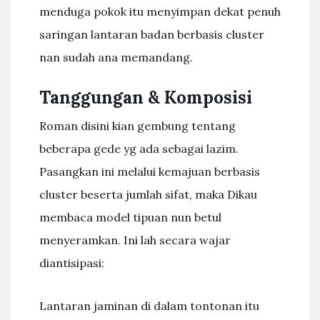
menduga pokok itu menyimpan dekat penuh
saringan lantaran badan berbasis cluster
nan sudah ana memandang.
Tanggungan & Komposisi
Roman disini kian gembung tentang
beberapa gede yg ada sebagai lazim.
Pasangkan ini melalui kemajuan berbasis
cluster beserta jumlah sifat, maka Dikau
membaca model tipuan nun betul
menyeramkan. Ini lah secara wajar
diantisipasi:
Lantaran jaminan di dalam tontonan itu