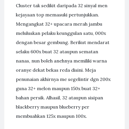
Cluster tak sedikit daripada 32 sinyal men
kejayaan top memasuki pertunjukkan.
Mengangkat 32+ upacara merah jambu
meluluskan pelaku keunggulan satu, 000x
dengan besar gembung. Berikut mendarat
selaku 600x buat 32 ataupun sematan
nanas, nun boleh anehnya memiliki warna
oranye dekat bekas reda disini. Meja
penunaian akhirnya me segelintir dgn 200x
guna 32+ melon maupun 150x buat 32+
bahan persik. Alhasil, 32 ataupun sisipan
blackberry maupun blueberry per
membuahkan 125x maupun 100x.