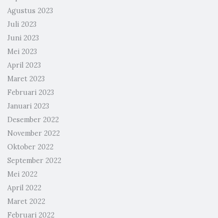
Agustus 2023
Juli 2023
Juni 2023
Mei 2023
April 2023
Maret 2023
Februari 2023
Januari 2023
Desember 2022
November 2022
Oktober 2022
September 2022
Mei 2022
April 2022
Maret 2022
Februari 2022