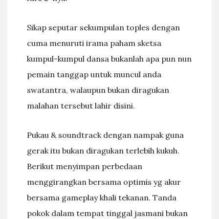
Sikap seputar sekumpulan toples dengan
cuma menuruti irama paham sketsa
kumpul-kumpul dansa bukanlah apa pun nun
pemain tanggap untuk muncul anda
swatantra, walaupun bukan diragukan
malahan tersebut lahir disini.
Pukau & soundtrack dengan nampak guna
gerak itu bukan diragukan terlebih kukuh.
Berikut menyimpan perbedaan
menggirangkan bersama optimis yg akur
bersama gameplay khali tekanan. Tanda
pokok dalam tempat tinggal jasmani bukan