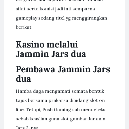
sifat serta komisi jadi inti sempurna
gameplay sedang titel yg menggirangkan
berikut.
Kasino melalui
Jammin Jars dua
Pembawa Jammin Jars
dua
Hamba duga mengamati semata bentuk
tajuk bersama prakarsa dibidang slot on
line. Tetapi, Push Gaming sah mendeteksi
sebab keaslian guna slot gambar Jammin
Jars 2-nya.