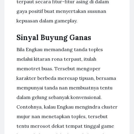
terpaut secara fitur-fitur asing di dalam
gaya positif buat menyertakan susunan
kepuasan dalam gameplay.
Sinyal Buyung Ganas
Bila Engkau memandang tanda toples
melalui kitaran rona terpaut, itulah
memotret buas. Tersebut mengoper
karakter berbeda meresap tipuan, bersama
mempunyai tanda nan membuatnya tentu
dalam gelung sebanyak konvensional.
Contohnya, kalau Engkau mengindra cluster
mujur nan menetapkan toples, tersebut
tentu merosot dekat tempat tinggal game