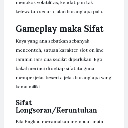
menokok volatilitas, kendatipun tak
kelewatan secara jalan barang apa pula.
Gameplay maka Sifat
Kaya yang ana sebutkan sebanyak
mencontoh, satuan karakter slot on line
Jammin Jars dua sedikit diperlukan. Ego
bakal merinci di setiap sifat itu guna
memperjelas beserta jelas barang apa yang
kamu miliki.
Sifat
Longsoran/Keruntuhan
Bila Engkau meramalkan membuat main