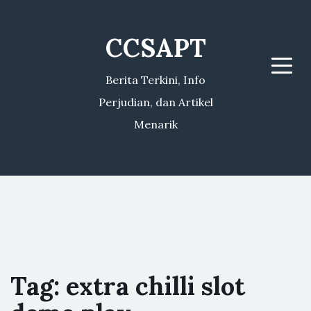
CCSAPT
Menu
Berita Terkini, Info
Perjudian, dan Artikel
Menarik
Tag:
extra chilli slot