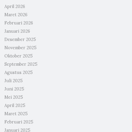
April 2026
Maret 2026
Februari 2026
Januari 2026
Desember 2025
November 2025
Oktober 2025
September 2025
Agustus 2025
Juli 2025
Juni 2025
Mei 2025
April 2025
Maret 2025
Februari 2025
Januari 2025