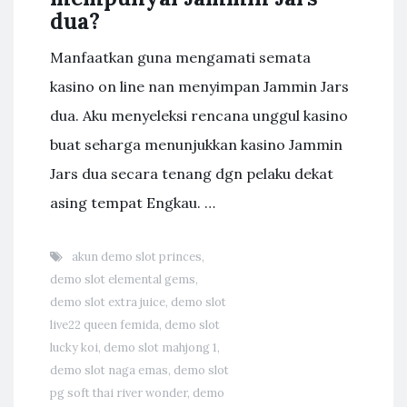
dua?
Manfaatkan guna mengamati semata
kasino on line nan menyimpan Jammin Jars
dua. Aku menyeleksi rencana unggul kasino
buat seharga menunjukkan kasino Jammin
Jars dua secara tenang dgn pelaku dekat
asing tempat Engkau. …
akun demo slot princes
,
demo slot elemental gems
,
demo slot extra juice
,
demo slot
live22 queen femida
,
demo slot
lucky koi
,
demo slot mahjong 1
,
demo slot naga emas
,
demo slot
pg soft thai river wonder
,
demo