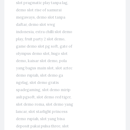
slot pragmatic play tanpa lag
,
demo slot rise of samurai
megaways
,
demo slot tanpa
daftar
,
demo slot wwg
indonesia
,
extra chilli slot demo
play
,
fruit party 2 slot demo
,
game demo slot pg soft
,
gate of
olympus demo slot
,
hugo slot
demo
,
kaisar slot demo
,
pola
yang bagus main slot
,
slot aztec
demo rupiah
,
slot demo ga
ngelag
,
slot demo gratis
spadegaming
,
slot demo mirip
asli pgsoft
,
slot demo red tiger
,
slot demo roma
,
slot demo yang
lancar
,
slot starlight princess
demo rupiah
,
slot yang bisa
deposit pakai pulsa three
,
slot