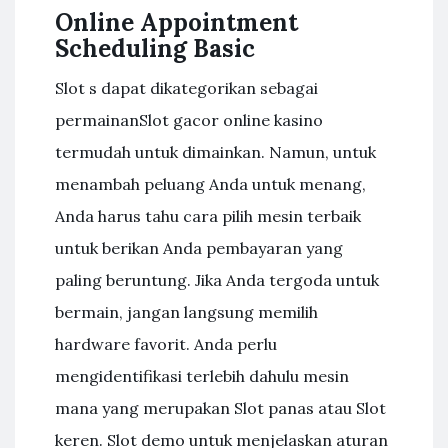
Online Appointment
Scheduling Basic
Slot s dapat dikategorikan sebagai
permainanSlot gacor online kasino
termudah untuk dimainkan. Namun, untuk
menambah peluang Anda untuk menang,
Anda harus tahu cara pilih mesin terbaik
untuk berikan Anda pembayaran yang
paling beruntung. Jika Anda tergoda untuk
bermain, jangan langsung memilih
hardware favorit. Anda perlu
mengidentifikasi terlebih dahulu mesin
mana yang merupakan Slot panas atau Slot
keren. Slot demo untuk menjelaskan aturan