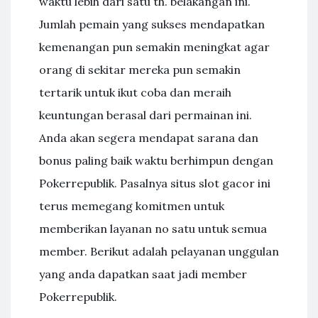
waktu lebih dari satu th. belakangan ini.
Jumlah pemain yang sukses mendapatkan
kemenangan pun semakin meningkat agar
orang di sekitar mereka pun semakin
tertarik untuk ikut coba dan meraih
keuntungan berasal dari permainan ini.
Anda akan segera mendapat sarana dan
bonus paling baik waktu berhimpun dengan
Pokerrepublik. Pasalnya situs slot gacor ini
terus memegang komitmen untuk
memberikan layanan no satu untuk semua
member. Berikut adalah pelayanan unggulan
yang anda dapatkan saat jadi member
Pokerrepublik.