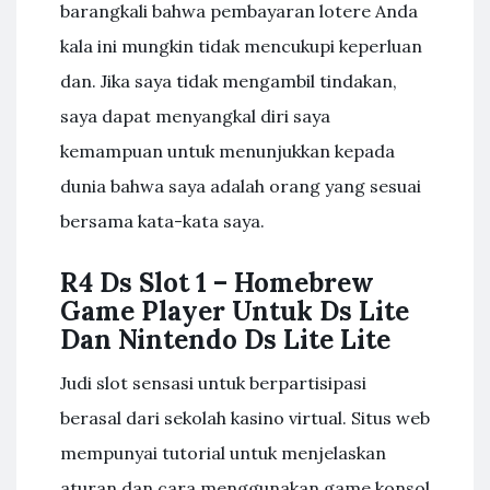
barangkali bahwa pembayaran lotere Anda
kala ini mungkin tidak mencukupi keperluan
dan. Jika saya tidak mengambil tindakan,
saya dapat menyangkal diri saya
kemampuan untuk menunjukkan kepada
dunia bahwa saya adalah orang yang sesuai
bersama kata-kata saya.
R4 Ds Slot 1 – Homebrew
Game Player Untuk Ds Lite
Dan Nintendo Ds Lite Lite
Judi slot sensasi untuk berpartisipasi
berasal dari sekolah kasino virtual. Situs web
mempunyai tutorial untuk menjelaskan
aturan dan cara menggunakan game konsol