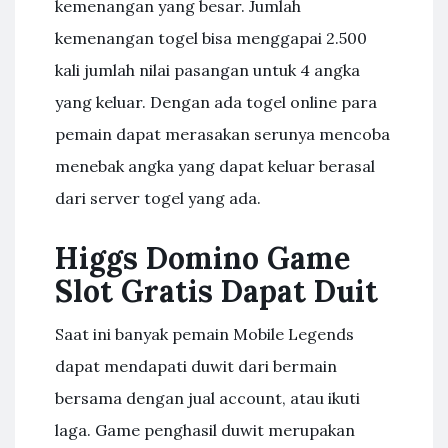
kemenangan yang besar. Jumlah
kemenangan togel bisa menggapai 2.500
kali jumlah nilai pasangan untuk 4 angka
yang keluar. Dengan ada togel online para
pemain dapat merasakan serunya mencoba
menebak angka yang dapat keluar berasal
dari server togel yang ada.
Higgs Domino Game
Slot Gratis Dapat Duit
Saat ini banyak pemain Mobile Legends
dapat mendapati duwit dari bermain
bersama dengan jual account, atau ikuti
laga. Game penghasil duwit merupakan