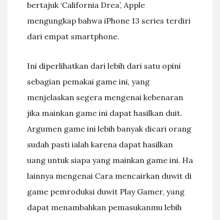
bertajuk ‘California Drea’, Apple
mengungkap bahwa iPhone 13 series terdiri
dari empat smartphone.
Ini diperlihatkan dari lebih dari satu opini
sebagian pemakai game ini, yang
menjelaskan segera mengenai kebenaran
jika mainkan game ini dapat hasilkan duit.
Argumen game ini lebih banyak dicari orang
sudah pasti ialah karena dapat hasilkan
uang untuk siapa yang mainkan game ini. Ha
lainnya mengenai Cara mencairkan duwit di
game pemroduksi duwit Play Gamer, yang
dapat menambahkan pemasukanmu lebih