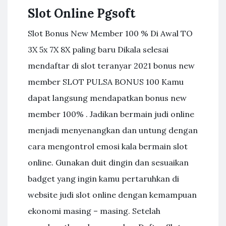
Slot Online Pgsoft
Slot Bonus New Member 100 % Di Awal TO
3X 5x 7X 8X paling baru Dikala selesai
mendaftar di slot teranyar 2021 bonus new
member SLOT PULSA BONUS 100 Kamu
dapat langsung mendapatkan bonus new
member 100% . Jadikan bermain judi online
menjadi menyenangkan dan untung dengan
cara mengontrol emosi kala bermain slot
online. Gunakan duit dingin dan sesuaikan
badget yang ingin kamu pertaruhkan di
website judi slot online dengan kemampuan
ekonomi masing – masing. Setelah