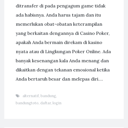
ditransfer di pada pengagum game tidak
ada habisnya. Anda harus tajam dan itu
memerlukan obat-obatan keterampilan
yang berkaitan dengannya di Casino Poker,
apakah Anda bermain direkam di kasino
nyata atau di Lingkungan Poker Online. Ada
banyak kesenangan kala Anda menang dan
dikaitkan dengan tekanan emosional ketika
Anda bertaruh besar dan melepas diri.…
alternatif
,
bandung
,
bandungtoto
,
daftar
,
login