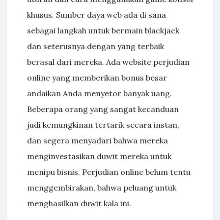
khusus. Sumber daya web ada di sana
sebagai langkah untuk bermain blackjack
dan seterusnya dengan yang terbaik
berasal dari mereka. Ada website perjudian
online yang memberikan bonus besar
andaikan Anda menyetor banyak uang.
Beberapa orang yang sangat kecanduan
judi kemungkinan tertarik secara instan,
dan segera menyadari bahwa mereka
menginvestasikan duwit mereka untuk
menipu bisnis. Perjudian online belum tentu
menggembirakan, bahwa peluang untuk
menghasilkan duwit kala ini.