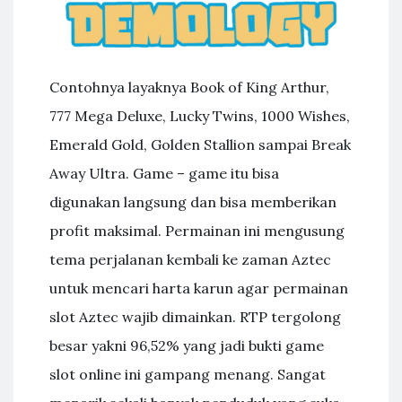
Contohnya layaknya Book of King Arthur,
777 Mega Deluxe, Lucky Twins, 1000 Wishes,
Emerald Gold, Golden Stallion sampai Break
Away Ultra. Game – game itu bisa
digunakan langsung dan bisa memberikan
profit maksimal. Permainan ini mengusung
tema perjalanan kembali ke zaman Aztec
untuk mencari harta karun agar permainan
slot Aztec wajib dimainkan. RTP tergolong
besar yakni 96,52% yang jadi bukti game
slot online ini gampang menang. Sangat