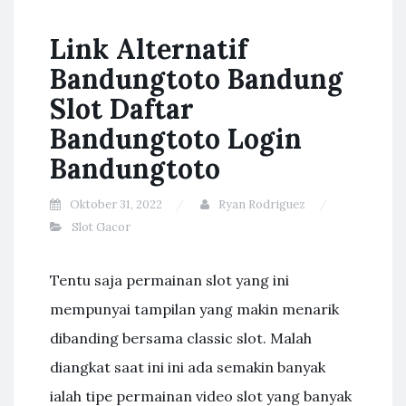
Link Alternatif
Bandungtoto Bandung
Slot Daftar
Bandungtoto Login
Bandungtoto
Oktober 31, 2022
Ryan Rodriguez
Slot Gacor
Tentu saja permainan slot yang ini
mempunyai tampilan yang makin menarik
dibanding bersama classic slot. Malah
diangkat saat ini ini ada semakin banyak
ialah tipe permainan video slot yang banyak