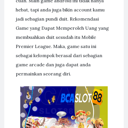
cuan. Main game android ini tidak hanya
hebat, tapi anda juga bikin account kamu
jadi sebagian pundi duit. Rekomendasi
Game yang Dapat Memperoleh Uang yang
membuahkan duit sesudah itu Mobile
Premier League. Maka, game satu ini
sebagai kelompok berasal dari sebagian
game arcade dan juga dapat anda
permainkan seorang diri.