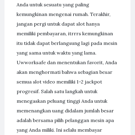
Anda untuk sesuatu yang paling
kemungkinan mengenai rumah. Terakhir,
jangan pergi untuk dapat slot hanya
memiliki pembayaran, itrrrs kemungkinan
itu tidak dapat berlangsung lagi pada mesin
yang sama untuk waktu yang lama.
Uwworksafe dan menentukan favorit, Anda
akan menghormati bahwa sebagian besar
semua slot video memiliki 1-2 jackpot
progresif. Salah satu langkah untuk
menegaskan peluang tinggi Anda untuk
memenangkan uang didalam jumlah besar
adalah bersama pilih pelanggan mesin apa
yang Anda miliki. Ini selalu membayar