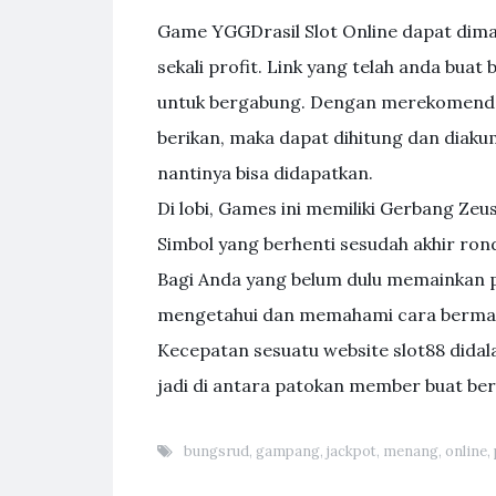
Game YGGDrasil Slot Online dapat dima
sekali profit. Link yang telah anda buat
untuk bergabung. Dengan merekomendasi
berikan, maka dapat dihitung dan diaku
nantinya bisa didapatkan.
Di lobi, Games ini memiliki Gerbang Zeus
Simbol yang berhenti sesudah akhir ron
Bagi Anda yang belum dulu memainkan pe
mengetahui dan memahami cara bermai
Kecepatan sesuatu website slot88 did
jadi di antara patokan member buat be
bungsrud
,
gampang
,
jackpot
,
menang
,
online
,