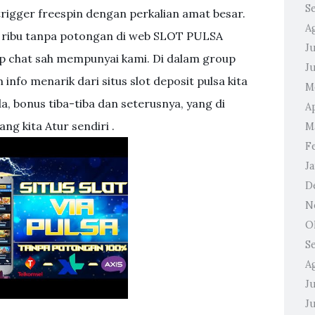
S
rigger freespin dengan perkalian amat besar.
A
10 ribu tanpa potongan di web SLOT PULSA
Ju
up chat sah mempunyai kami. Di dalam group
J
info menarik dari situs slot deposit pulsa kita
M
 bonus tiba-tiba dan seterusnya, yang di
A
ng kita Atur sendiri .
M
F
J
D
N
O
S
A
Ju
J