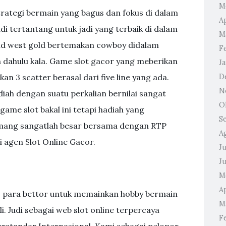
M
rategi bermain yang bagus dan fokus di dalam
Ap
adi tertantang untuk jadi yang terbaik di dalam
M
ild west gold bertemakan cowboy didalam
F
dahulu kala. Game slot gacor yang meberikan
J
n 3 scatter berasal dari five line yang ada.
D
N
iah dengan suatu perkalian bernilai sangat
O
game slot bakal ini tetapi hadiah yang
S
emang sangatlah besar bersama dengan RTP
A
i agen Slot Online Gacor.
Ju
J
M
Ap
tas para bettor untuk memainkan hobby bermain
M
. Judi sebagai web slot online terpercaya
F
standar Internasional. Kami sebagai pelopor