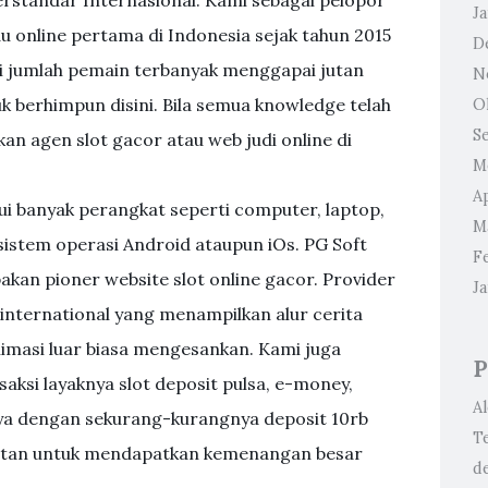
J
au online pertama di Indonesia sejak tahun 2015
D
i jumlah pemain terbanyak menggapai jutan
N
k berhimpun disini. Bila semua knowledge telah
O
S
an agen slot gacor atau web judi online di
M
Ap
lui banyak perangkat seperti computer, laptop,
M
stem operasi Android ataupun iOs. PG Soft
F
kan pioner website slot online gacor. Provider
J
 international yang menampilkan alur cerita
imasi luar biasa mengesankan. Kami juga
P
aksi layaknya slot deposit pulsa, e-money,
A
ya dengan sekurang-kurangnya deposit 10rb
T
patan untuk mendapatkan kemenangan besar
d