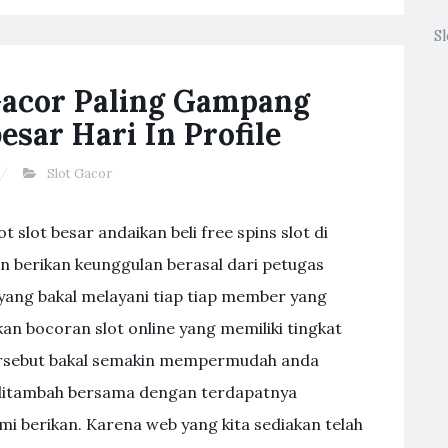
Sl
 Gacor Paling Gampang
sar Hari In Profile
Slot Gacor
slot besar andaikan beli free spins slot di
n berikan keunggulan berasal dari petugas
yang bakal melayani tiap tiap member yang
n bocoran slot online yang memiliki tingkat
 tersebut bakal semakin mempermudah anda
 ditambah bersama dengan terdapatnya
ami berikan. Karena web yang kita sediakan telah