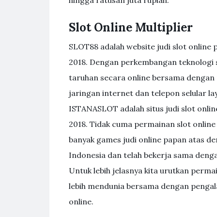
Slot Online Multiplier
SLOT88 adalah website judi slot online p
2018. Dengan perkembangan teknologi sa
taruhan secara online bersama dengan
jaringan internet dan telepon selular 
ISTANASLOT adalah situs judi slot online
2018. Tidak cuma permainan slot online
banyak games judi online papan atas d
Indonesia dan telah bekerja sama dengan 
Untuk lebih jelasnya kita urutkan permai
lebih mendunia bersama dengan pengal
online.