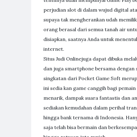
perjudian slot di dalam wujud digital at
supaya tak mengherankan udah memilik
orang berasal dari semua tanah air untu
disiapkan, saatnya Anda untuk menentuk
internet.
Situs Judi Onlinejuga dapat dibuka mela
dan juga smartphone bersama dengan si
singkatan dari Pocket Game Soft merupa
ini sedia kan game canggih bagi pemain
menarik, dampak suara fantastis dan an
sediakan kemudahan dalam perihal trans
hingga bank ternama di Indonesia. Han
saja telah bisa bermain dan berkesem
hingga ratusan juta rupiah.