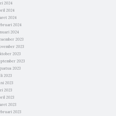
ei 2024
ril 2024
aret 2024
ebruari 2024
anuari 2024
esember 2023
ovember 2023
ktober 2023
eptember 2023
gustus 2023
li 2023
uni 2023
ei 2023
ril 2023
aret 2023
ebruari 2023