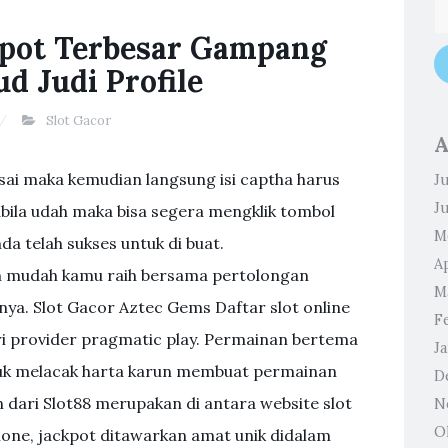
ckpot Terbesar Gampang
d Judi Profile
Slot Gacor
A
esai maka kemudian langsung isi captha harus
Ju
J
bila udah maka bisa segera mengklik tombol
M
da telah sukses untuk di buat.
Ap
ih mudah kamu raih bersama pertolongan
M
tnya. Slot Gacor Aztec Gems Daftar slot online
F
ri provider pragmatic play. Permainan bertema
J
tuk melacak harta karun membuat permainan
D
 dari Slot88 merupakan di antara website slot
N
O
hone, jackpot ditawarkan amat unik didalam