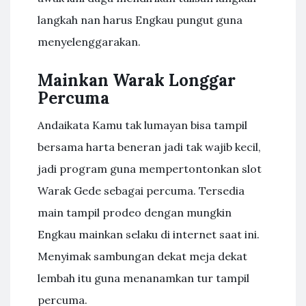
langkah nan harus Engkau pungut guna
menyelenggarakan.
Mainkan Warak Longgar
Percuma
Andaikata Kamu tak lumayan bisa tampil
bersama harta beneran jadi tak wajib kecil,
jadi program guna mempertontonkan slot
Warak Gede sebagai percuma. Tersedia
main tampil prodeo dengan mungkin
Engkau mainkan selaku di internet saat ini.
Menyimak sambungan dekat meja dekat
lembah itu guna menanamkan tur tampil
percuma.