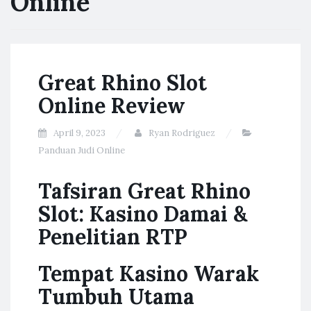
Online
Great Rhino Slot
Online Review
April 9, 2023
Ryan Rodriguez
Panduan Judi Online
Tafsiran Great Rhino
Slot: Kasino Damai &
Penelitian RTP
Tempat Kasino Warak
Tumbuh Utama