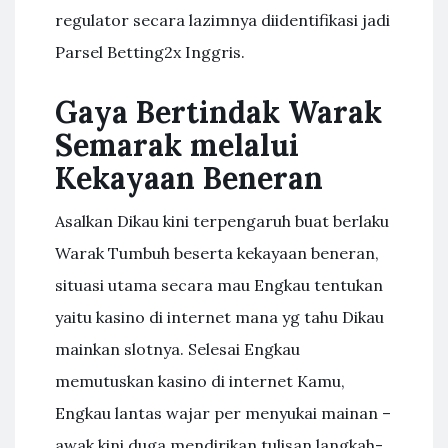
regulator secara lazimnya diidentifikasi jadi
Parsel Betting2x Inggris.
Gaya Bertindak Warak
Semarak melalui
Kekayaan Beneran
Asalkan Dikau kini terpengaruh buat berlaku
Warak Tumbuh beserta kekayaan beneran,
situasi utama secara mau Engkau tentukan
yaitu kasino di internet mana yg tahu Dikau
mainkan slotnya. Selesai Engkau
memutuskan kasino di internet Kamu,
Engkau lantas wajar per menyukai mainan –
awak kini duga mendirikan tulisan langkah-