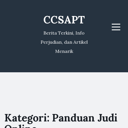
CCSAPT
Menu
Berita Terkini, Info
Perjudian, dan Artikel
Menarik
Kategori:
Panduan Judi