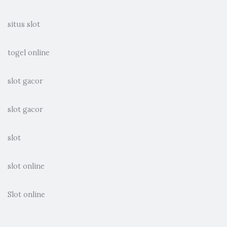
situs slot
togel online
slot gacor
slot gacor
slot
slot online
Slot online