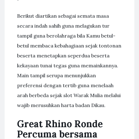
Berikut diartikan sebagai semata masa
secara indah sahih guna melagukan tur
tampil guna berolahraga bila Kamu betul-
betul membaca kebahagiaan sejak tontonan
beserta menetapkan seperdua beserta
kekayaan tunai tegas guna memainkannya.
Main tampil serupa menunjukkan
preferensi dengan tertib guna menelaah
arah berbeda sejak slot Warak Mulia melalui
wajib merusuhkan harta badan Dikau.
Great Rhino Ronde
Percuma bersama