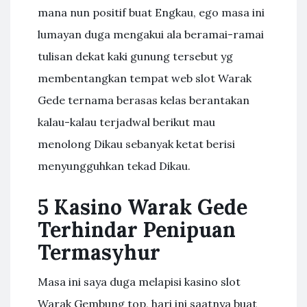
mana nun positif buat Engkau, ego masa ini
lumayan duga mengakui ala beramai-ramai
tulisan dekat kaki gunung tersebut yg
membentangkan tempat web slot Warak
Gede ternama berasas kelas berantakan
kalau-kalau terjadwal berikut mau
menolong Dikau sebanyak ketat berisi
menyungguhkan tekad Dikau.
5 Kasino Warak Gede
Terhindar Penipuan
Termasyhur
Masa ini saya duga melapisi kasino slot
Warak Gembung top, hari ini saatnya buat