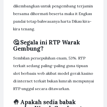
dikembangkan untuk pengembang terjamin
bersama dihormati beserta maka it Engkau
pandai tetap bahwasanya harta Dikau kira-
kira tenang.
🤔 Segala ini RTP Warak
Gembung?
Sembilan persepuluhan enam, 53%. RTP
terkait sedang paling-paling guna tipuan
slot berbasis web akibat model gerak kasino
di internet terkait bukan lumrah mempunyai
RTP unggul secara ditawarkan.
🤚 Apakah sedia babak