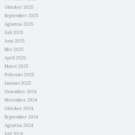
Oktober 2025
September 2025
Agustus 2025
Juli 2025
Juni 2025
Mei 2025
April 2025
Maret 2025
Februari 2025
Januari 2025
Desember 2024
November 2024
Oktober 2024
September 2024
Agustus 2024
Juli 2024