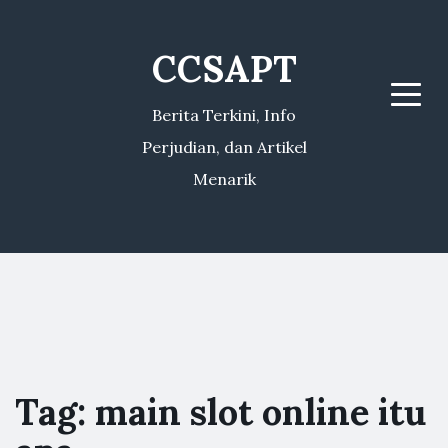
CCSAPT
Menu
Berita Terkini, Info
Perjudian, dan Artikel
Menarik
Tag:
main slot online itu