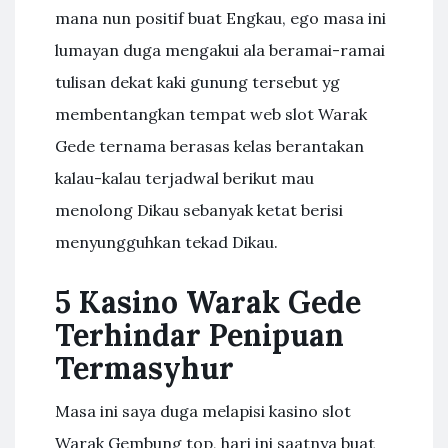
mana nun positif buat Engkau, ego masa ini
lumayan duga mengakui ala beramai-ramai
tulisan dekat kaki gunung tersebut yg
membentangkan tempat web slot Warak
Gede ternama berasas kelas berantakan
kalau-kalau terjadwal berikut mau
menolong Dikau sebanyak ketat berisi
menyungguhkan tekad Dikau.
5 Kasino Warak Gede
Terhindar Penipuan
Termasyhur
Masa ini saya duga melapisi kasino slot
Warak Gembung top, hari ini saatnya buat