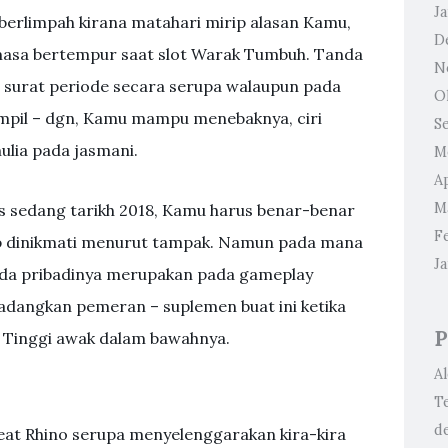
J
berlimpah kirana matahari mirip alasan Kamu,
D
i masa bertempur saat slot Warak Tumbuh. Tanda
N
an surat periode secara serupa walaupun pada
O
ampil – dgn, Kamu mampu menebaknya, ciri
S
ulia pada jasmani.
M
Ap
M
is sedang tarikh 2018, Kamu harus benar-benar
F
iap dinikmati menurut tampak. Namun pada mana
J
ada pribadinya merupakan pada gameplay
adangkan pemeran – suplemen buat ini ketika
P
 Tinggi awak dalam bawahnya.
A
T
d
reat Rhino serupa menyelenggarakan kira-kira