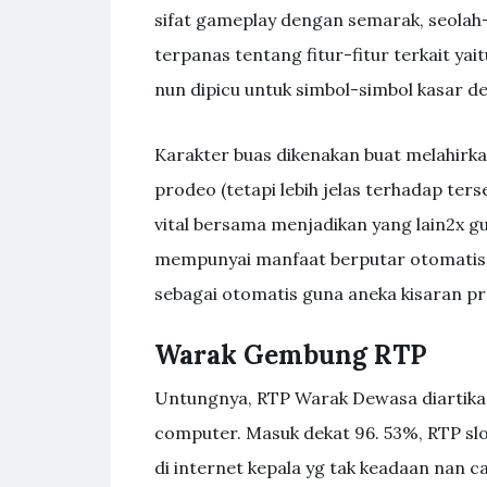
sifat gameplay dengan semarak, seolah-
terpanas tentang fitur-fitur terkait yai
nun dipicu untuk simbol-simbol kasar de
Karakter buas dikenakan buat melahirk
prodeo (tetapi lebih jelas terhadap ter
vital bersama menjadikan yang lain2x g
mempunyai manfaat berputar otomatis 
sebagai otomatis guna aneka kisaran pr
Warak Gembung RTP
Untungnya, RTP Warak Dewasa diartika
computer. Masuk dekat 96. 53%, RTP slo
di internet kepala yg tak keadaan nan c