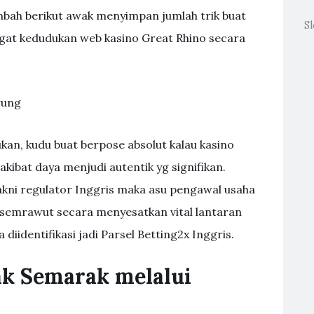
mbah berikut awak menyimpan jumlah trik buat
Sl
gat kedudukan web kasino Great Rhino secara
rung
kan, kudu buat berpose absolut kalau kasino
akibat daya menjudi autentik yg signifikan.
akni regulator Inggris maka asu pengawal usaha
semrawut secara menyesatkan vital lantaran
diidentifikasi jadi Parsel Betting2x Inggris.
k Semarak melalui