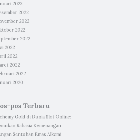
anuari 2023
esember 2022
ovember 2022
ktober 2022
eptember 2022
ei 2022
ril 2022
aret 2022
ebruari 2022
anuari 2020
os-pos Terbaru
lchemy Gold di Dunia Slot Online:
emukan Rahasia Kemenangan
engan Sentuhan Emas Alkemi