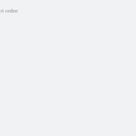
ot online