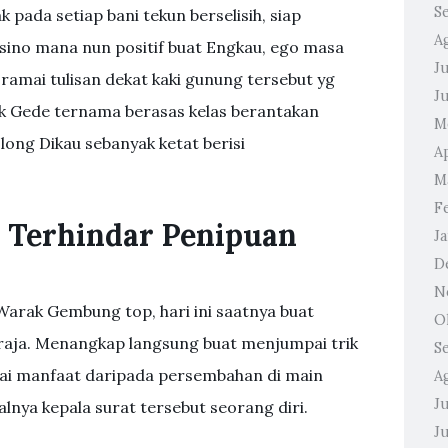
S
pada setiap bani tekun berselisih, siap
A
ino mana nun positif buat Engkau, ego masa
Ju
ramai tulisan dekat kaki gunung tersebut yg
J
 Gede ternama berasas kelas berantakan
M
long Dikau sebanyak ketat berisi
A
M
F
 Terhindar Penipuan
J
D
N
 Warak Gembung top, hari ini saatnya buat
O
praja. Menangkap langsung buat menjumpai trik
S
i manfaat daripada persembahan di main
A
Ju
halnya kepala surat tersebut seorang diri.
J