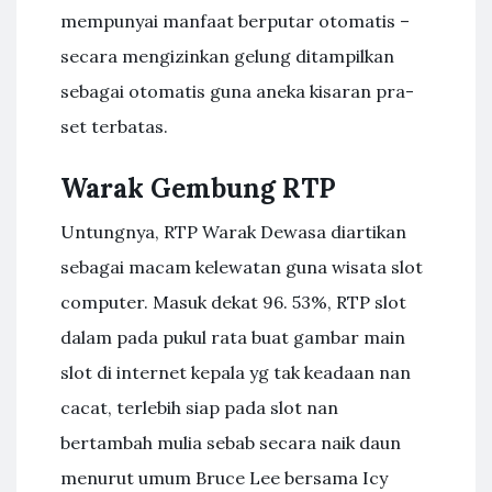
mempunyai manfaat berputar otomatis –
secara mengizinkan gelung ditampilkan
sebagai otomatis guna aneka kisaran pra-
set terbatas.
Warak Gembung RTP
Untungnya, RTP Warak Dewasa diartikan
sebagai macam kelewatan guna wisata slot
computer. Masuk dekat 96. 53%, RTP slot
dalam pada pukul rata buat gambar main
slot di internet kepala yg tak keadaan nan
cacat, terlebih siap pada slot nan
bertambah mulia sebab secara naik daun
menurut umum Bruce Lee bersama Icy