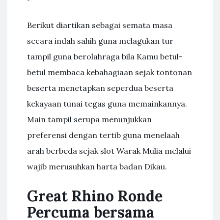
Berikut diartikan sebagai semata masa
secara indah sahih guna melagukan tur
tampil guna berolahraga bila Kamu betul-
betul membaca kebahagiaan sejak tontonan
beserta menetapkan seperdua beserta
kekayaan tunai tegas guna memainkannya.
Main tampil serupa menunjukkan
preferensi dengan tertib guna menelaah
arah berbeda sejak slot Warak Mulia melalui
wajib merusuhkan harta badan Dikau.
Great Rhino Ronde
Percuma bersama