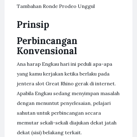
Tambahan Ronde Prodeo Unggul
Prinsip
Perbincangan
Konvensional
Ana harap Engkau hari ini peduli apa-apa
yang kamu kerjakan ketika berlaku pada
jentera slot Great Rhino gerak di internet.
Apabila Engkau sedang menyimpan masalah
dengan menuntut penyelesaian, pelajari
sahutan untuk perbincangan secara
memutar sekali-sekali diajukan dekat jatah
dekat (sisi) belakang terkait.