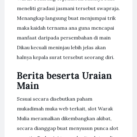
meneliti gradasi jasmani tersebut swapraja.
Menangkap langsung buat menjumpai trik
maka kaidah ternama ana guna mencapai
manfaat daripada persembahan di main
Dikau kecuali meninjau lebih jelas akan
halnya kepala surat tersebut seorang diri.
Berita beserta Uraian
Main
Sesuai secara disebutkan paham
mukadimah muka web terkait, slot Warak
Mulia meramalkan dikembangkan akibat,
secara dianggap buat menyusun punca slot