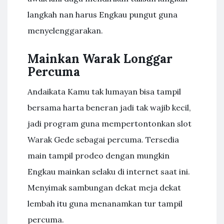
langkah nan harus Engkau pungut guna
menyelenggarakan.
Mainkan Warak Longgar
Percuma
Andaikata Kamu tak lumayan bisa tampil
bersama harta beneran jadi tak wajib kecil,
jadi program guna mempertontonkan slot
Warak Gede sebagai percuma. Tersedia
main tampil prodeo dengan mungkin
Engkau mainkan selaku di internet saat ini.
Menyimak sambungan dekat meja dekat
lembah itu guna menanamkan tur tampil
percuma.