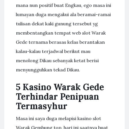
mana nun positif buat Engkau, ego masa ini
lumayan duga mengakui ala beramai-ramai
tulisan dekat kaki gunung tersebut yg
membentangkan tempat web slot Warak
Gede ternama berasas kelas berantakan
kalau-kalau terjadwal berikut mau
menolong Dikau sebanyak ketat berisi
menyungguhkan tekad Dikau.
5 Kasino Warak Gede
Terhindar Penipuan
Termasyhur
Masa ini saya duga melapisi kasino slot
Warak Gembung top, hari ini saatnya buat