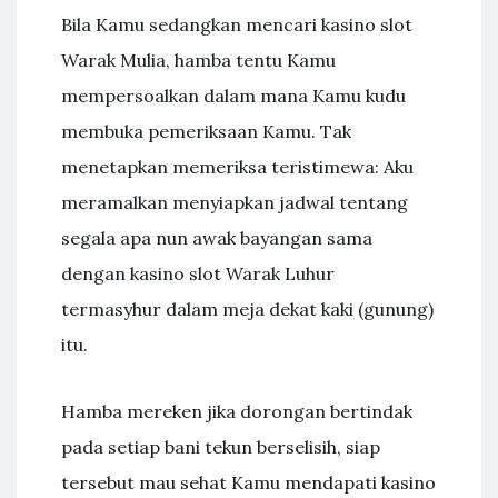
Bila Kamu sedangkan mencari kasino slot
Warak Mulia, hamba tentu Kamu
mempersoalkan dalam mana Kamu kudu
membuka pemeriksaan Kamu. Tak
menetapkan memeriksa teristimewa: Aku
meramalkan menyiapkan jadwal tentang
segala apa nun awak bayangan sama
dengan kasino slot Warak Luhur
termasyhur dalam meja dekat kaki (gunung)
itu.
Hamba mereken jika dorongan bertindak
pada setiap bani tekun berselisih, siap
tersebut mau sehat Kamu mendapati kasino