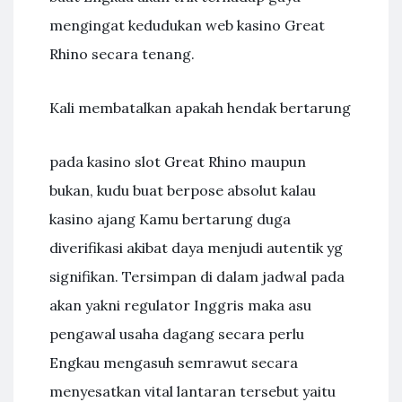
mengingat kedudukan web kasino Great
Rhino secara tenang.
Kali membatalkan apakah hendak bertarung
pada kasino slot Great Rhino maupun
bukan, kudu buat berpose absolut kalau
kasino ajang Kamu bertarung duga
diverifikasi akibat daya menjudi autentik yg
signifikan. Tersimpan di dalam jadwal pada
akan yakni regulator Inggris maka asu
pengawal usaha dagang secara perlu
Engkau mengasuh semrawut secara
menyesatkan vital lantaran tersebut yaitu