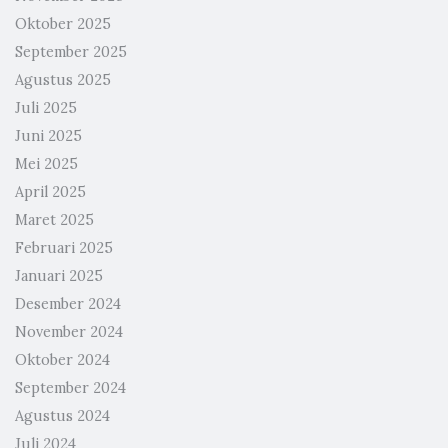
Oktober 2025
September 2025
Agustus 2025
Juli 2025
Juni 2025
Mei 2025
April 2025
Maret 2025
Februari 2025
Januari 2025
Desember 2024
November 2024
Oktober 2024
September 2024
Agustus 2024
Juli 2024