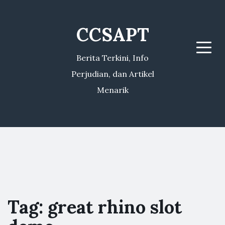
CCSAPT
Menu
Berita Terkini, Info
Perjudian, dan Artikel
Menarik
Tag:
great rhino slot