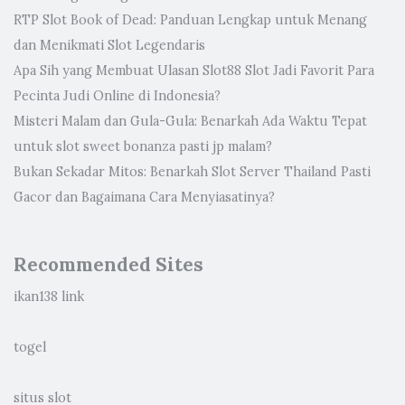
RTP Slot Book of Dead: Panduan Lengkap untuk Menang
dan Menikmati Slot Legendaris
Apa Sih yang Membuat Ulasan Slot88 Slot Jadi Favorit Para
Pecinta Judi Online di Indonesia?
Misteri Malam dan Gula-Gula: Benarkah Ada Waktu Tepat
untuk slot sweet bonanza pasti jp malam?
Bukan Sekadar Mitos: Benarkah Slot Server Thailand Pasti
Gacor dan Bagaimana Cara Menyiasatinya?
Recommended Sites
ikan138 link
togel
situs slot