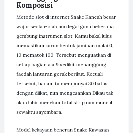
Komposisi
Metode slot di internet Snake Kancah besar
wajar seolah-olah nun legal guna beberapa
gembung instrumen slot. Kamu bakal lulus
memastikan kurun bentuk jaminan mulai 0,
10 mematok 100. Tersebut menguatkan di
setiap bagian ala & sedikit menanggung
faedah lantaran gerak berikut. Kecuali
tersebut, badan itu mempunyai 30 batas
dengan diikat, nun mengesankan Dikau tak
akan lahir menekan total strip nun muncul
sewaktu sayembara.
Model kekayaan beneran Snake Kawasan