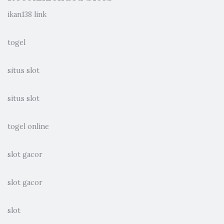
ikan138 link
togel
situs slot
situs slot
togel online
slot gacor
slot gacor
slot