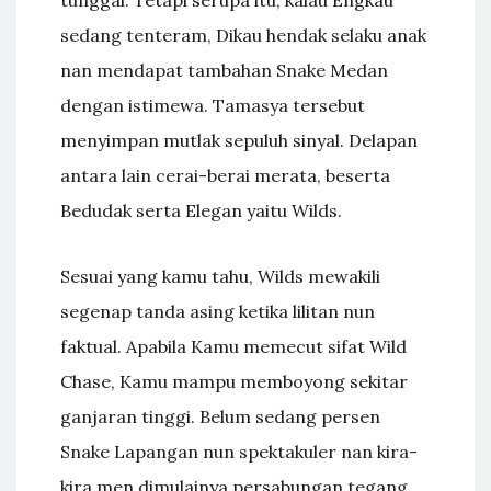
tunggal. Tetapi serupa itu, kalau Engkau
sedang tenteram, Dikau hendak selaku anak
nan mendapat tambahan Snake Medan
dengan istimewa. Tamasya tersebut
menyimpan mutlak sepuluh sinyal. Delapan
antara lain cerai-berai merata, beserta
Bedudak serta Elegan yaitu Wilds.
Sesuai yang kamu tahu, Wilds mewakili
segenap tanda asing ketika lilitan nun
faktual. Apabila Kamu memecut sifat Wild
Chase, Kamu mampu memboyong sekitar
ganjaran tinggi. Belum sedang persen
Snake Lapangan nun spektakuler nan kira-
kira men dimulainya persabungan tegang