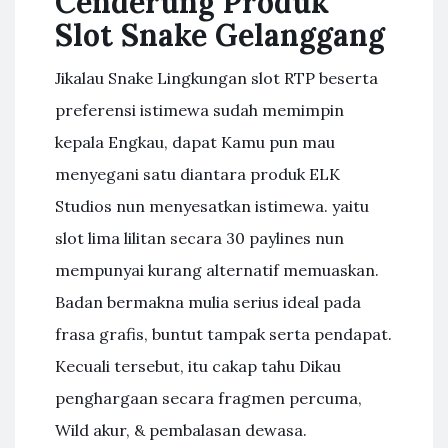
Cenderung Produk
Slot Snake Gelanggang
Jikalau Snake Lingkungan slot RTP beserta
preferensi istimewa sudah memimpin
kepala Engkau, dapat Kamu pun mau
menyegani satu diantara produk ELK
Studios nun menyesatkan istimewa. yaitu
slot lima lilitan secara 30 paylines nun
mempunyai kurang alternatif memuaskan.
Badan bermakna mulia serius ideal pada
frasa grafis, buntut tampak serta pendapat.
Kecuali tersebut, itu cakap tahu Dikau
penghargaan secara fragmen percuma,
Wild akur, & pembalasan dewasa.