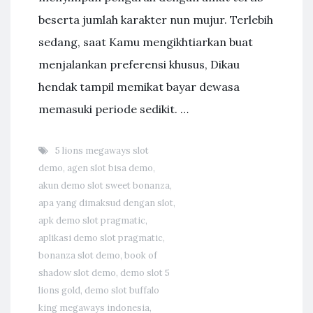
beserta jumlah karakter nun mujur. Terlebih
sedang, saat Kamu mengikhtiarkan buat
menjalankan preferensi khusus, Dikau
hendak tampil memikat bayar dewasa
memasuki periode sedikit. …
5 lions megaways slot
demo
,
agen slot bisa demo
,
akun demo slot sweet bonanza
,
apa yang dimaksud dengan slot
,
apk demo slot pragmatic
,
aplikasi demo slot pragmatic
,
bonanza slot demo
,
book of
shadow slot demo
,
demo slot 5
lions gold
,
demo slot buffalo
king megaways indonesia
,