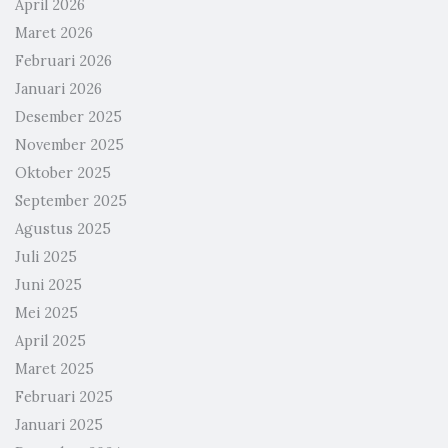
April 2026
Maret 2026
Februari 2026
Januari 2026
Desember 2025
November 2025
Oktober 2025
September 2025
Agustus 2025
Juli 2025
Juni 2025
Mei 2025
April 2025
Maret 2025
Februari 2025
Januari 2025