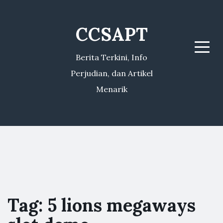
CCSAPT
Menu
Berita Terkini, Info
Perjudian, dan Artikel
Menarik
Tag:
5 lions megaways