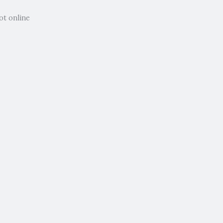
ot online