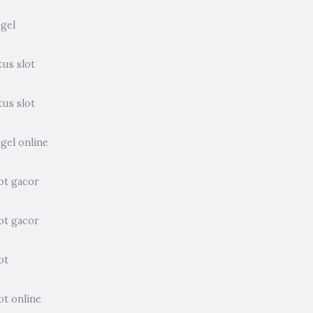
ogel
tus slot
tus slot
gel online
ot gacor
ot gacor
ot
ot online