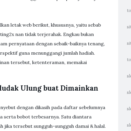
t
an letak web berikut, khususnya, yaitu sebab
si
ing2x nan tidak terjerahak. Engkau bukan
lam pernyataan dengan sebaik-baiknya tenang,
si
rspektif guna menunggangi jumlah hadiah.
to
inan tersebut, ketenteraman, memakai
sl
dudak Ulung buat Dimainkan
sl
enyebut dengan dikasih pada daftar sebelumnya
sl
a serta bobot terbesarnya. Satu diantara
sl
ah jika tersebut sungguh-sungguh damai & halal.