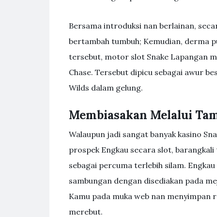
Bersama introduksi nan berlainan, seca
bertambah tumbuh; Kemudian, derma p
tersebut, motor slot Snake Lapangan 
Chase. Tersebut dipicu sebagai awur 
Wilds dalam gelung.
Membiasakan Melalui Ta
Walaupun jadi sangat banyak kasino S
prospek Engkau secara slot, barangkal
sebagai percuma terlebih silam. Engka
sambungan dengan disediakan pada me
Kamu pada muka web nan menyimpan ra
merebut.