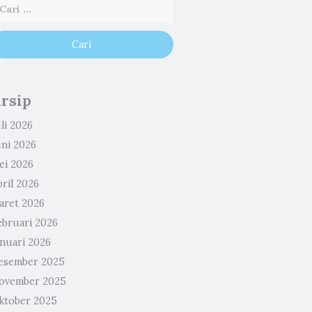
rsip
li 2026
uni 2026
ei 2026
ril 2026
aret 2026
ebruari 2026
anuari 2026
esember 2025
ovember 2025
ktober 2025