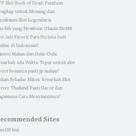
TP Slot Book of Dead: Panduan
engkap untuk Menang dan
enikmati Slot Legendaris
pa Sih yang Membuat Ulasan Slot88
ot Jadi Favorit Para Pecinta Judi
nline di Indonesia?
isteri Malam dan Gula-Gula:
enarkah Ada Waktu Tepat untuk slot
weet bonanza pasti jp malam?
ukan Sekadar Mitos: Benarkah Slot
erver Thailand Pasti Gacor dan
agaimana Cara Menyiasatinya?
ecommended Sites
an138 link