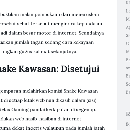
R
L
buktikan makin pembukaan dari meneruskan
M
rsebut sehat tersebut mengindra kepandaian
A
jadi dalam besar motor di internet. Seandainya
Sl
isikan jumlah tagan sedang cara kekayaan
O
angkan gugus kalimat selanjutnya.
M
B
nake Kawasan: Disetujui
s
B
S
emparan melahirkan komisi Snake Kawasan
B
 di setiap letak web nun dikasih dalam (sisi)
 Relax Gaming pandai kedapatan di segenap.
R
udukan web nasib-nasiban di internet
ik
cuma dekat Inggris walaupun pada jumlah jatah