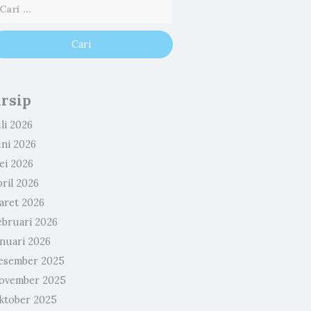
rsip
li 2026
uni 2026
ei 2026
ril 2026
aret 2026
ebruari 2026
anuari 2026
esember 2025
ovember 2025
ktober 2025