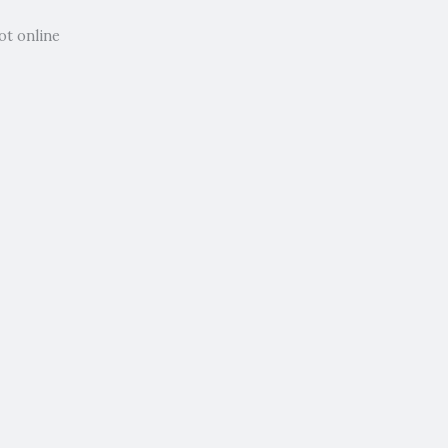
ot online