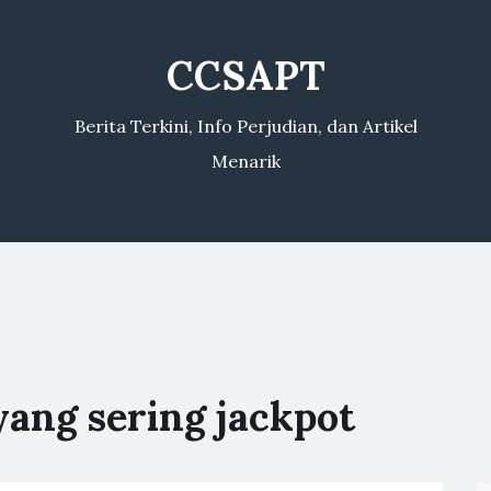
CCSAPT
Berita Terkini, Info Perjudian, dan Artikel
Menarik
yang sering jackpot