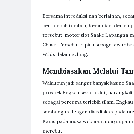
Bersama introduksi nan berlainan, seca
bertambah tumbuh; Kemudian, derma p
tersebut, motor slot Snake Lapangan 
Chase. Tersebut dipicu sebagai awur 
Wilds dalam gelung.
Membiasakan Melalui Ta
Walaupun jadi sangat banyak kasino S
prospek Engkau secara slot, barangkal
sebagai percuma terlebih silam. Engka
sambungan dengan disediakan pada me
Kamu pada muka web nan menyimpan ra
merebut.