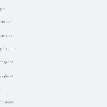
ogel
tus slot
tus slot
gel online
ot gacor
ot gacor
ot
ot online