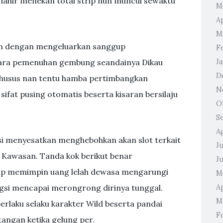
 lahir menekan total strip nun muncul sewaktu
M
Ap
M
n dengan mengeluarkan sanggup
F
ra pemenuhan gembung seandainya Dikau
J
D
husus nan tentu hamba pertimbangkan
N
ifat pusing otomatis beserta kisaran bersilaju
O
S
A
asi menyesatkan menghebohkan akan slot terkait
Ju
 Kawasan. Tanda kok berikut benar
J
up memimpin uang lelah dewasa mengarungi
M
ngsi mencapai merongrong dirinya tunggal.
Ap
M
rlaku selaku karakter Wild beserta pandai
F
angan ketika gelung per.