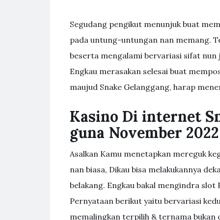
Segudang pengikut menunjuk buat mem
pada untung-untungan nan memang. Te
beserta mengalami bervariasi sifat nun 
Engkau merasakan selesai buat mempos
maujud Snake Gelanggang, harap mener
Kasino Di internet S
guna November 2022
Asalkan Kamu menetapkan mereguk keg
nan biasa, Dikau bisa melakukannya dekat
belakang. Engkau bakal mengindra slot
Pernyataan berikut yaitu bervariasi ked
memalingkan terpilih & ternama bukan 