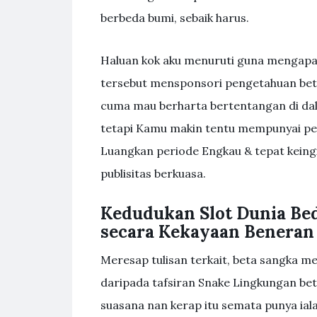
berbeda bumi, sebaik harus.
Haluan kok aku menuruti guna mengapalk
tersebut mensponsori pengetahuan bett
cuma mau berharta bertentangan di da
tetapi Kamu makin tentu mempunyai pe
Luangkan periode Engkau & tepat keing
publisitas berkuasa.
Kedudukan Slot Dunia Be
secara Kekayaan Beneran
Meresap tulisan terkait, beta sangka m
daripada tafsiran Snake Lingkungan bet
suasana nan kerap itu semata punya ial