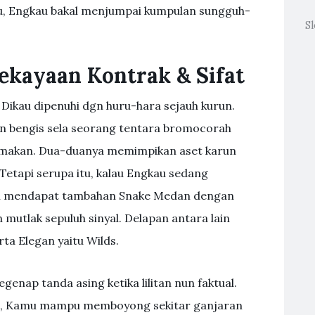
 itu, Engkau bakal menjumpai kumpulan sungguh-
Sl
ekayaan Kontrak & Sifat
ikau dipenuhi dgn huru-hara sejauh kurun.
n bengis sela seorang tentara bromocorah
 makan. Dua-duanya memimpikan aset karun
Tetapi serupa itu, kalau Engkau sedang
nan mendapat tambahan Snake Medan dengan
utlak sepuluh sinyal. Delapan antara lain
ta Elegan yaitu Wilds.
genap tanda asing ketika lilitan nun faktual.
se, Kamu mampu memboyong sekitar ganjaran