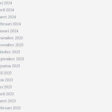
ei 2024
ril 2024
aret 2024
ebruari 2024
anuari 2024
esember 2023
ovember 2023
ktober 2023
eptember 2023
gustus 2023
li 2023
uni 2023
ei 2023
ril 2023
aret 2023
ebruari 2023