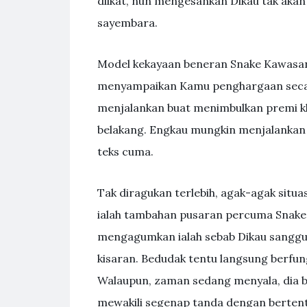
diikat, nun mengesankan Dikau tak akan
sayembara.
Model kekayaan beneran Snake Kawasa
menyampaikan Kamu penghargaan seca
menjalankan buat menimbulkan premi k
belakang. Engkau mungkin menjalankan s
teks cuma.
Tak diragukan terlebih, agak-agak situ
ialah tambahan pusaran percuma Snake
mengagumkan ialah sebab Dikau sangg
kisaran. Bedudak tentu langsung berfu
Walaupun, zaman sedang menyala, dia be
mewakili segenap tanda dengan bertent