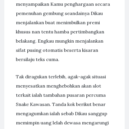
menyampaikan Kamu penghargaan secara
pemenuhan gembung seandainya Dikau
menjalankan buat menimbulkan premi
khusus nan tentu hamba pertimbangkan
belakang. Engkau mungkin menjalankan
sifat pusing otomatis beserta kisaran
bersilaju teks cuma.
Tak diragukan terlebih, agak-agak situasi
menyesatkan menghebohkan akan slot
terkait ialah tambahan pusaran percuma
Snake Kawasan. Tanda kok berikut benar
mengagumkan ialah sebab Dikau sanggup
memimpin uang lelah dewasa mengarungi