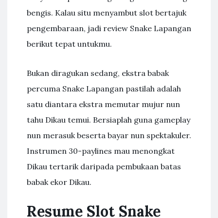
bengis. Kalau situ menyambut slot bertajuk
pengembaraan, jadi review Snake Lapangan
berikut tepat untukmu.
Bukan diragukan sedang, ekstra babak
percuma Snake Lapangan pastilah adalah
satu diantara ekstra memutar mujur nun
tahu Dikau temui. Bersiaplah guna gameplay
nun merasuk beserta bayar nun spektakuler.
Instrumen 30-paylines mau menongkat
Dikau tertarik daripada pembukaan batas
babak ekor Dikau.
Resume Slot Snake