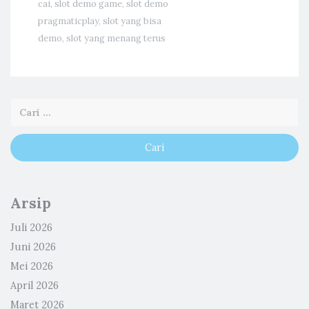
cai
,
slot demo game
,
slot demo
pragmaticplay
,
slot yang bisa
demo
,
slot yang menang terus
Arsip
Juli 2026
Juni 2026
Mei 2026
April 2026
Maret 2026