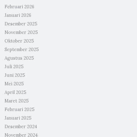
Februari 2026
Januari 2026
Desember 2025
November 2025
Oktober 2025
September 2025
Agustus 2025
Juli 2025
Juni 2025
Mei 2025
April 2025
Maret 2025
Februari 2025
Januari 2025
Desember 2024
November 2024