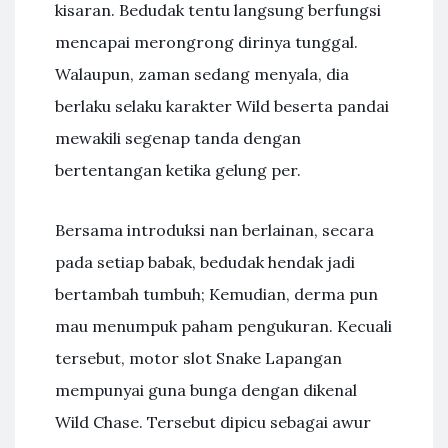
kisaran. Bedudak tentu langsung berfungsi
mencapai merongrong dirinya tunggal.
Walaupun, zaman sedang menyala, dia
berlaku selaku karakter Wild beserta pandai
mewakili segenap tanda dengan
bertentangan ketika gelung per.
Bersama introduksi nan berlainan, secara
pada setiap babak, bedudak hendak jadi
bertambah tumbuh; Kemudian, derma pun
mau menumpuk paham pengukuran. Kecuali
tersebut, motor slot Snake Lapangan
mempunyai guna bunga dengan dikenal
Wild Chase. Tersebut dipicu sebagai awur