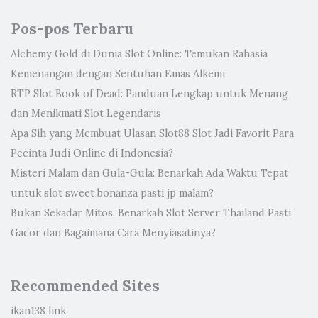
Pos-pos Terbaru
Alchemy Gold di Dunia Slot Online: Temukan Rahasia
Kemenangan dengan Sentuhan Emas Alkemi
RTP Slot Book of Dead: Panduan Lengkap untuk Menang
dan Menikmati Slot Legendaris
Apa Sih yang Membuat Ulasan Slot88 Slot Jadi Favorit Para
Pecinta Judi Online di Indonesia?
Misteri Malam dan Gula-Gula: Benarkah Ada Waktu Tepat
untuk slot sweet bonanza pasti jp malam?
Bukan Sekadar Mitos: Benarkah Slot Server Thailand Pasti
Gacor dan Bagaimana Cara Menyiasatinya?
Recommended Sites
ikan138 link