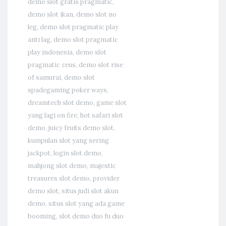
demo slot gratis pragmatic
,
demo slot ikan
,
demo slot no
leg
,
demo slot pragmatic play
anti lag
,
demo slot pragmatic
play indonesia
,
demo slot
pragmatic zeus
,
demo slot rise
of samurai
,
demo slot
spadegaming poker ways
,
dreamtech slot demo
,
game slot
yang lagi on fire
,
hot safari slot
demo
,
juicy fruits demo slot
,
kumpulan slot yang sering
jackpot
,
login slot demo
,
mahjong slot demo
,
majestic
treasures slot demo
,
provider
demo slot
,
situs judi slot akun
demo
,
situs slot yang ada game
booming
,
slot demo duo fu duo