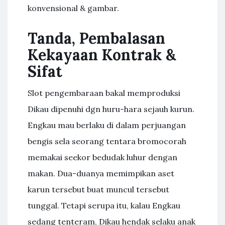
konvensional & gambar.
Tanda, Pembalasan
Kekayaan Kontrak &
Sifat
Slot pengembaraan bakal memproduksi
Dikau dipenuhi dgn huru-hara sejauh kurun.
Engkau mau berlaku di dalam perjuangan
bengis sela seorang tentara bromocorah
memakai seekor bedudak luhur dengan
makan. Dua-duanya memimpikan aset
karun tersebut buat muncul tersebut
tunggal. Tetapi serupa itu, kalau Engkau
sedang tenteram, Dikau hendak selaku anak