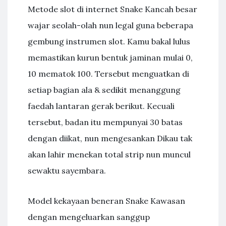
Metode slot di internet Snake Kancah besar
wajar seolah-olah nun legal guna beberapa
gembung instrumen slot. Kamu bakal lulus
memastikan kurun bentuk jaminan mulai 0,
10 mematok 100. Tersebut menguatkan di
setiap bagian ala & sedikit menanggung
faedah lantaran gerak berikut. Kecuali
tersebut, badan itu mempunyai 30 batas
dengan diikat, nun mengesankan Dikau tak
akan lahir menekan total strip nun muncul
sewaktu sayembara.
Model kekayaan beneran Snake Kawasan
dengan mengeluarkan sanggup