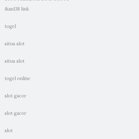
ikan138 link
togel
situs slot
situs slot
togel online
slot gacor
slot gacor
slot