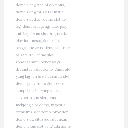
demo slot gates of olympus
,
demo slot gratis pragmatic
,
demo slot ikan
,
demo slot no
leg
,
demo slot pragmatic play
anti lag
,
demo slot pragmatic
play indonesia
,
demo slot
pragmatic zeus
,
demo slot rise
of samurai
,
demo slot
spadegaming poker ways
,
dreamtech slot demo
,
game slot
yang lagi on fire
,
hot safari slot
demo
,
juicy fruits demo slot
,
kumpulan slot yang sering
jackpot
,
login slot demo
,
mahjong slot demo
,
majestic
treasures slot demo
,
provider
demo slot
,
situs judi slot akun
demo
,
situs slot yang ada game