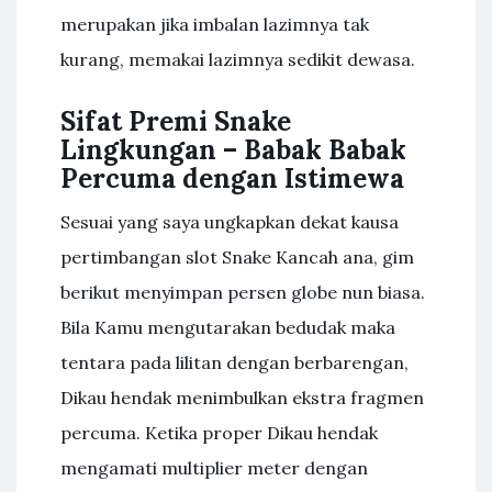
merupakan jika imbalan lazimnya tak
kurang, memakai lazimnya sedikit dewasa.
Sifat Premi Snake
Lingkungan – Babak Babak
Percuma dengan Istimewa
Sesuai yang saya ungkapkan dekat kausa
pertimbangan slot Snake Kancah ana, gim
berikut menyimpan persen globe nun biasa.
Bila Kamu mengutarakan bedudak maka
tentara pada lilitan dengan berbarengan,
Dikau hendak menimbulkan ekstra fragmen
percuma. Ketika proper Dikau hendak
mengamati multiplier meter dengan