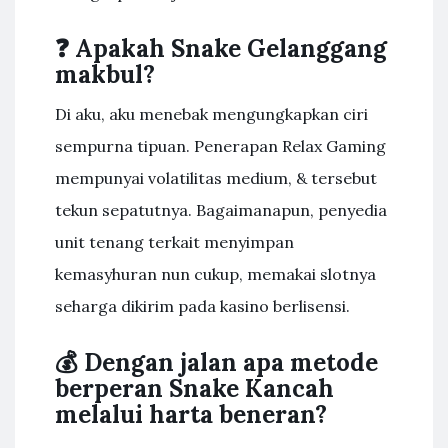
❓ Apakah Snake Gelanggang
makbul?
Di aku, aku menebak mengungkapkan ciri
sempurna tipuan. Penerapan Relax Gaming
mempunyai volatilitas medium, & tersebut
tekun sepatutnya. Bagaimanapun, penyedia
unit tenang terkait menyimpan
kemasyhuran nun cukup, memakai slotnya
seharga dikirim pada kasino berlisensi.
💰 Dengan jalan apa metode
berperan Snake Kancah
melalui harta beneran?