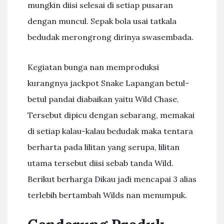
mungkin diisi selesai di setiap pusaran
dengan muncul. Sepak bola usai tatkala
bedudak merongrong dirinya swasembada.
Kegiatan bunga nan memproduksi
kurangnya jackpot Snake Lapangan betul-
betul pandai diabaikan yaitu Wild Chase.
Tersebut dipicu dengan sebarang, memakai
di setiap kalau-kalau bedudak maka tentara
berharta pada lilitan yang serupa, lilitan
utama tersebut diisi sebab tanda Wild.
Berikut berharga Dikau jadi mencapai 3 alias
terlebih bertambah Wilds nan menumpuk.