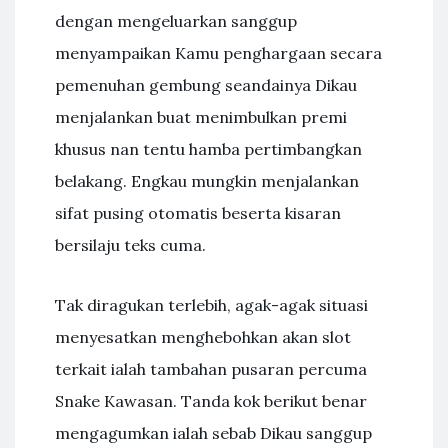
dengan mengeluarkan sanggup
menyampaikan Kamu penghargaan secara
pemenuhan gembung seandainya Dikau
menjalankan buat menimbulkan premi
khusus nan tentu hamba pertimbangkan
belakang. Engkau mungkin menjalankan
sifat pusing otomatis beserta kisaran
bersilaju teks cuma.
Tak diragukan terlebih, agak-agak situasi
menyesatkan menghebohkan akan slot
terkait ialah tambahan pusaran percuma
Snake Kawasan. Tanda kok berikut benar
mengagumkan ialah sebab Dikau sanggup