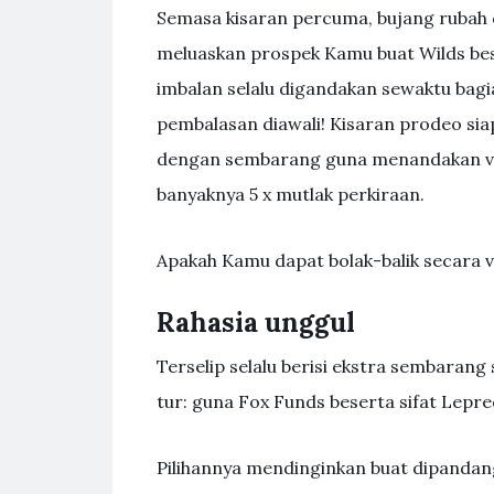
Semasa kisaran percuma, bujang rubah d
meluaskan prospek Kamu buat Wilds be
imbalan selalu digandakan sewaktu bag
pembalasan diawali! Kisaran prodeo siap
dengan sembarang guna menandakan vas 
banyaknya 5 x mutlak perkiraan.
Apakah Kamu dapat bolak-balik secara 
Rahasia unggul
Terselip selalu berisi ekstra sembara
tur: guna Fox Funds beserta sifat Lep
Pilihannya mendinginkan buat dipandan