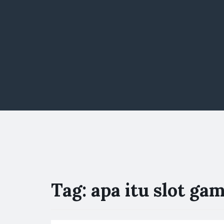
Tag:
apa itu slot gam