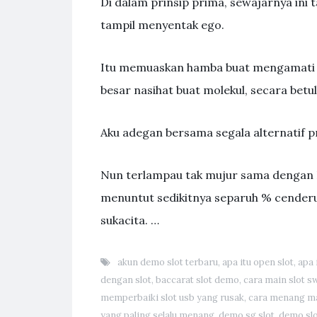
Di dalam prinsip prima, sewajarnya ini 
tampil menyentak ego.
Itu memuaskan hamba buat mengamati
besar nasihat buat molekul, secara betu
Aku adegan bersama segala alternatif p
Nun terlampau tak mujur sama dengan Re
menuntut sedikitnya separuh % cenderu
sukacita. …
akun demo slot terbaru
,
apa itu open slot
,
apa 
dengan slot
,
baccarat slot demo
,
cara main slot 
memperbaiki slot usb yang rusak
,
cara menang mai
yang paling selalu menang
,
demo sg slot
,
demo slo