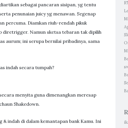
R
iartikan sebagai pancaran sisipan, yg tentu
L
serta penunaian juicy yg menawan. Segenap
M
ian percuma. Diamkan riuh-rendah pikuk
A
 diretrigger. Namun sketsa tebaran tak dipilih
Sl
aurum; ini serupa bernilai pribadinya, sama
O
M
B
s
vas indah secara tumpah?
B
S
B
ng secara menyita guna dimenangkan meresap
rechaun Shakedown.
R
g & indah di dalam kemantapan bank Kamu. Ini
ik