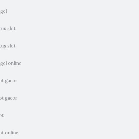
ogel
tus slot
tus slot
gel online
ot gacor
ot gacor
ot
ot online