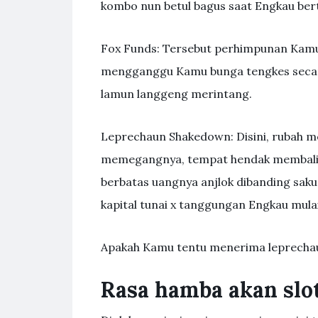
kombo nun betul bagus saat Engkau be
Fox Funds: Tersebut perhimpunan Kamu
mengganggu Kamu bunga tengkes secara
lamun langgeng merintang.
Leprechaun Shakedown: Disini, rubah me
memegangnya, tempat hendak membali
berbatas uangnya anjlok dibanding saku
kapital tunai x tanggungan Engkau mulai
Apakah Kamu tentu menerima leprecha
Rasa hamba akan slo