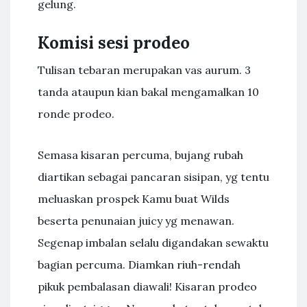
gelung.
Komisi sesi prodeo
Tulisan tebaran merupakan vas aurum. 3
tanda ataupun kian bakal mengamalkan 10
ronde prodeo.
Semasa kisaran percuma, bujang rubah
diartikan sebagai pancaran sisipan, yg tentu
meluaskan prospek Kamu buat Wilds
beserta penunaian juicy yg menawan.
Segenap imbalan selalu digandakan sewaktu
bagian percuma. Diamkan riuh-rendah
pikuk pembalasan diawali! Kisaran prodeo