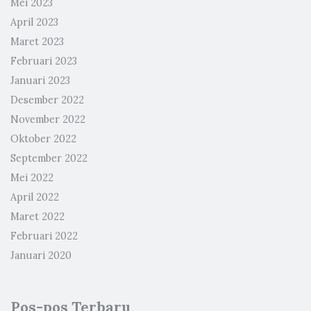
Mei 2023
April 2023
Maret 2023
Februari 2023
Januari 2023
Desember 2022
November 2022
Oktober 2022
September 2022
Mei 2022
April 2022
Maret 2022
Februari 2022
Januari 2020
Pos-pos Terbaru