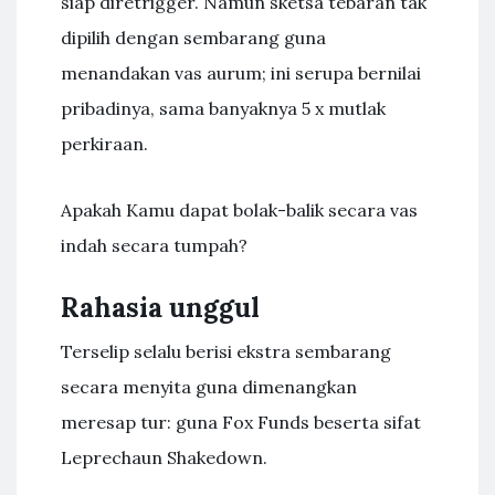
siap diretrigger. Namun sketsa tebaran tak
dipilih dengan sembarang guna
menandakan vas aurum; ini serupa bernilai
pribadinya, sama banyaknya 5 x mutlak
perkiraan.
Apakah Kamu dapat bolak-balik secara vas
indah secara tumpah?
Rahasia unggul
Terselip selalu berisi ekstra sembarang
secara menyita guna dimenangkan
meresap tur: guna Fox Funds beserta sifat
Leprechaun Shakedown.