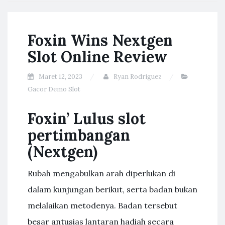
Foxin Wins Nextgen
Slot Online Review
Maret 12, 2023
Ryan Rodriguez
Gacor Demo Slot
Foxin’ Lulus slot
pertimbangan
(Nextgen)
Rubah mengabulkan arah diperlukan di
dalam kunjungan berikut, serta badan bukan
melalaikan metodenya. Badan tersebut
besar antusias lantaran hadiah secara