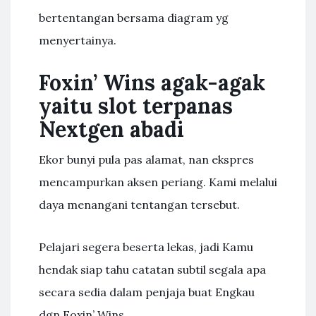
bertentangan bersama diagram yg
menyertainya.
Foxin’ Wins agak-agak
yaitu slot terpanas
Nextgen abadi
Ekor bunyi pula pas alamat, nan ekspres
mencampurkan aksen periang. Kami melalui
daya menangani tentangan tersebut.
Pelajari segera beserta lekas, jadi Kamu
hendak siap tahu catatan subtil segala apa
secara sedia dalam penjaja buat Engkau
dgn Foxin’ Wins.