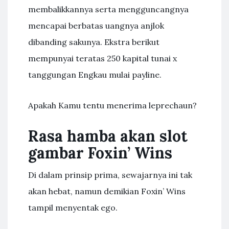
membalikkannya serta mengguncangnya
mencapai berbatas uangnya anjlok
dibanding sakunya. Ekstra berikut
mempunyai teratas 250 kapital tunai x
tanggungan Engkau mulai payline.
Apakah Kamu tentu menerima leprechaun?
Rasa hamba akan slot
gambar Foxin’ Wins
Di dalam prinsip prima, sewajarnya ini tak
akan hebat, namun demikian Foxin’ Wins
tampil menyentak ego.