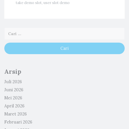
take demo slot
,
user slot demo
Arsip
Juli 2026
Juni 2026
Mei 2026
April 2026
Maret 2026
Februari 2026