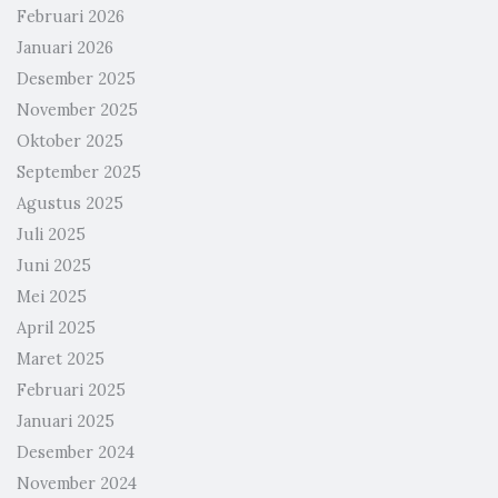
Februari 2026
Januari 2026
Desember 2025
November 2025
Oktober 2025
September 2025
Agustus 2025
Juli 2025
Juni 2025
Mei 2025
April 2025
Maret 2025
Februari 2025
Januari 2025
Desember 2024
November 2024