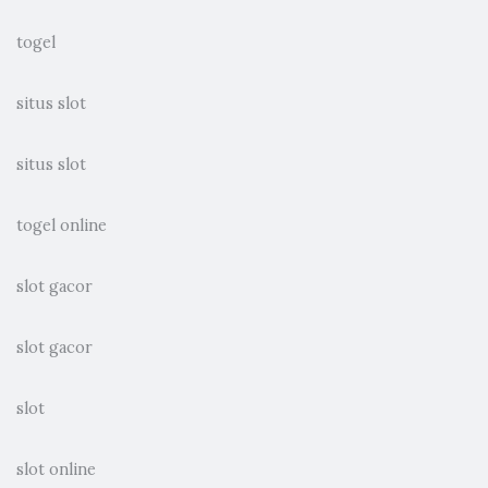
togel
situs slot
situs slot
togel online
slot gacor
slot gacor
slot
slot online