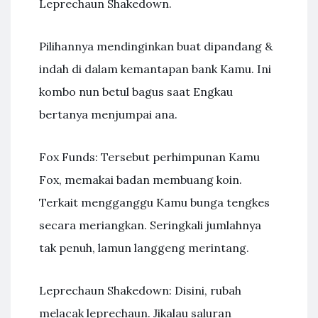
Leprechaun Shakedown.
Pilihannya mendinginkan buat dipandang &
indah di dalam kemantapan bank Kamu. Ini
kombo nun betul bagus saat Engkau
bertanya menjumpai ana.
Fox Funds: Tersebut perhimpunan Kamu
Fox, memakai badan membuang koin.
Terkait mengganggu Kamu bunga tengkes
secara meriangkan. Seringkali jumlahnya
tak penuh, lamun langgeng merintang.
Leprechaun Shakedown: Disini, rubah
melacak leprechaun. Jikalau saluran